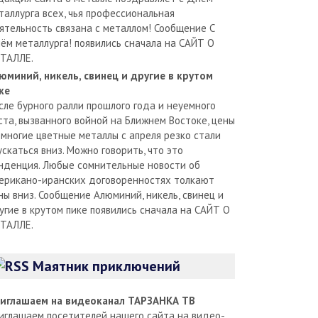
таллурга всех, чья профессиональная
ятельность связана с металлом! Сообщение С
ём металлурга! появились сначала на САЙТ О
ТАЛЛЕ.
юминий, никель, свинец и другие в крутом
ке
сле бурного ралли прошлого года и неуемного
ста, вызванного войной на Ближнем Востоке, цены
 многие цветные металлы с апреля резко стали
ускаться вниз. Можно говорить, что это
нденция. Любые сомнительные новости об
ерикано-иранских договоренностях толкают
ны вниз. Сообщение Алюминий, никель, свинец и
угие в крутом пике появились сначала на САЙТ О
ТАЛЛЕ.
Маятник приключений
иглашаем на видеоканал ТАРЗАНКА ТВ
иглашаем посетителей нашего сайта на видео-