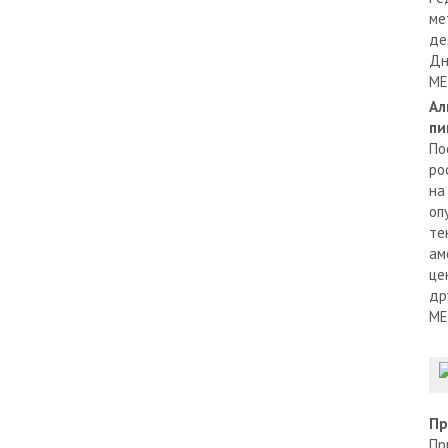
ме
де
Дн
МЕ
Ал
пи
По
ро
на
оп
те
ам
це
др
МЕ
Пр
Пр