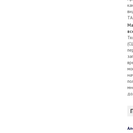
ка
ви
TA
Ма
вс
Тя
(С
пе
за
вр
мо
на
по
мн
до
Ал