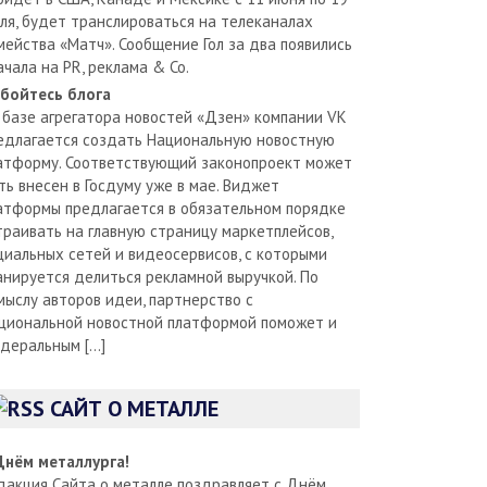
ля, будет транслироваться на телеканалах
мейства «Матч». Сообщение Гол за два появились
ачала на PR, реклама & Co.
бойтесь блога
 базе агрегатора новостей «Дзен» компании VK
едлагается создать Национальную новостную
атформу. Соответствующий законопроект может
ть внесен в Госдуму уже в мае. Виджет
атформы предлагается в обязательном порядке
траивать на главную страницу маркетплейсов,
циальных сетей и видеосервисов, с которыми
анируется делиться рекламной выручкой. По
мыслу авторов идеи, партнерство с
циональной новостной платформой поможет и
деральным […]
САЙТ О МЕТАЛЛЕ
Днём металлурга!
дакция Сайта о металле поздравляет с Днём