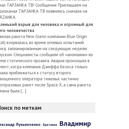
нал ТАРЗАНКА ТВ! Сообщение Приглашаем на
деоканал ТАРЗАНКА ТВ появились сначала на
RZANKA.
ленький взрыв для человека и огромный для
его человечества
желая ракета New Glenn компании Blue Origin
ША) взорвалась во время огневых испытаний
ред запланированным на следующую неделю
пуском. Специалисты сообщили об «аномалии» во
емя статического прожига. Авария произошла в
мент, когда компания Джеффа Безоса только
чала приближаться к статусу второго
лноценного оператора тяжелых частично
огоразовых ракет после Space X, а сама ракета
лжна была […]
Поиск по меткам
Владимир
ександр Лукьянченко
Британия