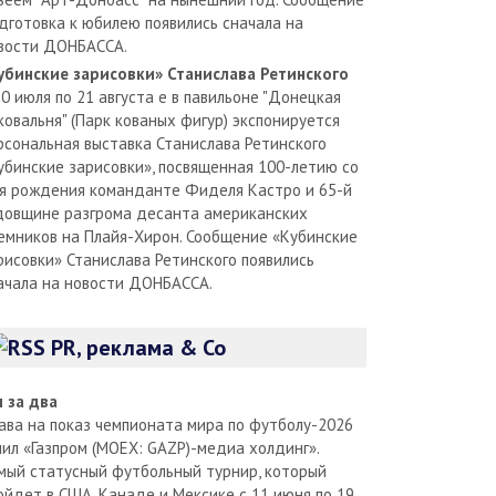
дготовка к юбилею появились сначала на
вости ДОНБАССА.
убинские зарисовки» Станислава Ретинского
30 июля по 21 августа е в павильоне "Донецкая
ковальня" (Парк кованых фигур) экспонируется
рсональная выставка Станислава Ретинского
убинские зарисовки», посвященная 100-летию со
я рождения команданте Фиделя Кастро и 65-й
довщине разгрома десанта американских
емников на Плайя-Хирон. Сообщение «Кубинские
рисовки» Станислава Ретинского появились
ачала на новости ДОНБАССА.
PR, реклама & Co
л за два
ава на показ чемпионата мира по футболу-2026
пил «Газпром (MOEX: GAZP)-медиа холдинг».
мый статусный футбольный турнир, который
ойдет в США, Канаде и Мексике с 11 июня по 19