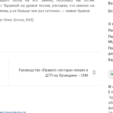
ашего посла на его замену, поскольку мы хотим
Во
 Украиной на уровне послов, учитывая, что именно на
емы, а их больше чем достаточно», — заявил Ушаков.
En
 News Service, RNS)
О 
На
По
M
По
да
Ка
Руководство «Правого сектора» попало в
ДТП на Луганщине – СМИ
II
В 
"А
об
фи
авторизоваться
.