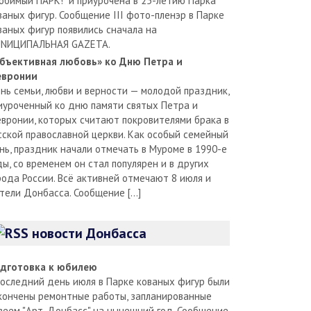
юбимый ПАРК!" и приурочена в 25-летию Парка
ваных фигур. Сообщение III фото-пленэр в Парке
ваных фигур появились сначала на
NИЦИПАЛЬНАЯ GAZЕТА.
бъективная любовь» ко Дню Петра и
вронии
нь семьи, любви и верности — молодой праздник,
иуроченный ко дню памяти святых Петра и
вронии, которых считают покровителями брака в
сской православной церкви. Как особый семейный
нь, праздник начали отмечать в Муроме в 1990-е
ды, со временем он стал популярен и в других
рода России. Всё активней отмечают 8 июля и
тели Донбасса. Сообщение […]
новости Донбасса
дготовка к юбилею
последний день июля в Парке кованых фигур были
кончены ремонтные работы, запланированные
зеем "Арт-Донбасс" на нынешний год. Сообщение