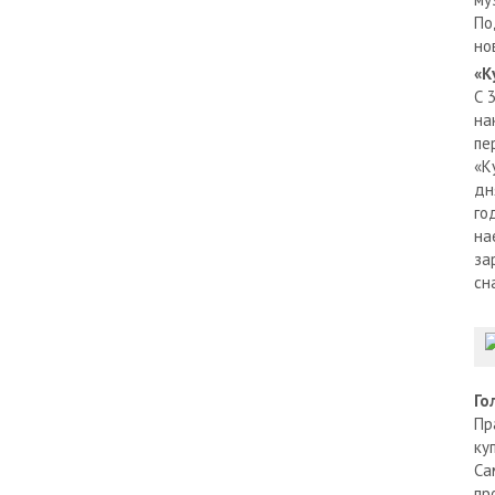
По
но
«К
С 
на
пе
«К
дн
го
на
за
сн
Го
Пр
ку
Са
пр