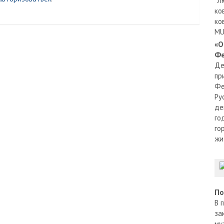
"Л
ко
ко
MU
«О
Фе
Де
пр
Фе
Ру
де
го
го
жи
По
В 
за
му