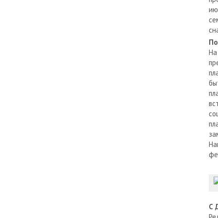
ию
се
сн
По
На
пр
пл
бы
пл
вс
со
пл
за
На
фе
С 
Ре