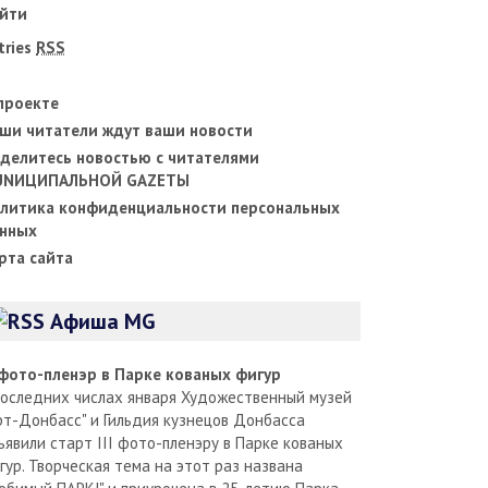
йти
tries
RSS
проекте
ши читатели ждут ваши новости
делитесь новостью с читателями
UNИЦИПАЛЬНОЙ GAZЕТЫ
литика конфиденциальности персональных
нных
рта сайта
Афиша MG
I фото-пленэр в Парке кованых фигур
последних числах января Художественный музей
рт-Донбасс" и Гильдия кузнецов Донбасса
ъявили старт III фото-пленэру в Парке кованых
гур. Творческая тема на этот раз названа