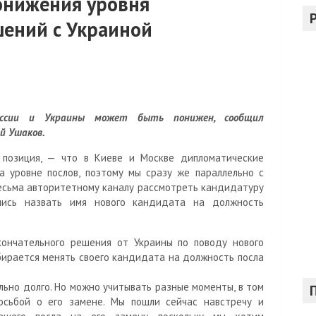
онижения уровня
с
к
ений с Украиной
оссии и Украины может быть понижен, сообщил
й Ушаков.
позиция, — что в Киеве и Москве дипломатические
а уровне послов, поэтому мы сразу же параллельно с
есьма авторитетному каналу рассмотреть кандидатуру
шись назвать имя нового кандидата на должность
кончательного решения от Украины по поводу нового
обирается менять своего кандидата на должность посла
льно долго. Но можно учитывать разные моменты, в том
осьбой о его замене. Мы пошли сейчас навстречу и