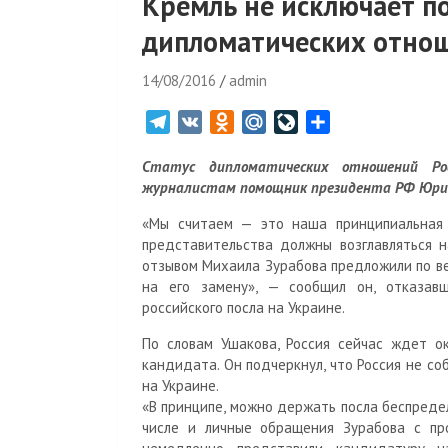
Кремль не исключает п
дипломатических отнош
14/08/2016
admin
T
V
O
M
L
О
e
K
d
a
i
т
Статус дипломатических отношений Р
l
n
i
v
п
журналистам помощник президента РФ Юри
e
o
l
e
р
g
k
.
J
а
«Мы считаем — это наша принципиальная 
r
l
R
o
в
представительства должны возглавляться н
отзывом Михаила Зурабова предложили по в
a
a
u
u
и
на его замену», — сообщил он, отказав
m
s
r
т
российского посла на Украине.
s
n
ь
n
a
По словам Ушакова, Россия сейчас ждет о
i
l
кандидата. Он подчеркнул, что Россия не с
на Украине.
k
«В принципе, можно держать посла беспреде
i
числе и личные обращения Зурабова с пр