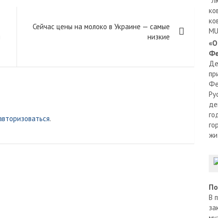
"Л
ко
ко
Сейчас цены на молоко в Украине — самые
MU
й
низкие
«О
Фе
Де
пр
Фе
Ру
де
го
авторизоваться
.
го
жи
По
В 
за
му