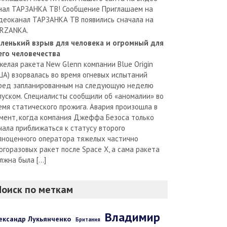
нал ТАРЗАНКА ТВ! Сообщение Приглашаем на
деоканал ТАРЗАНКА ТВ появились сначала на
RZANKA.
ленький взрыв для человека и огромный для
его человечества
желая ракета New Glenn компании Blue Origin
ША) взорвалась во время огневых испытаний
ред запланированным на следующую неделю
пуском. Специалисты сообщили об «аномалии» во
емя статического прожига. Авария произошла в
мент, когда компания Джеффа Безоса только
чала приближаться к статусу второго
лноценного оператора тяжелых частично
огоразовых ракет после Space X, а сама ракета
лжна была […]
Поиск по меткам
Владимир
ександр Лукьянченко
Британия