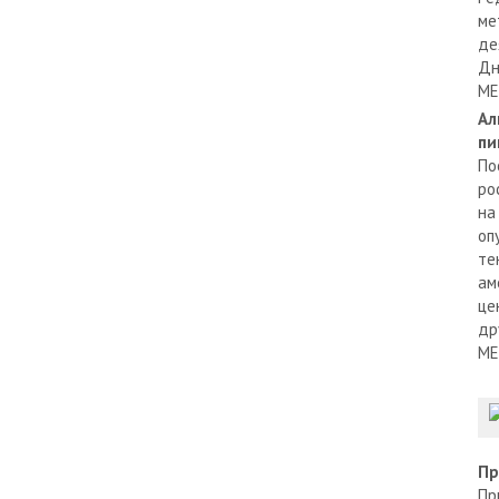
ме
де
Дн
МЕ
Ал
пи
По
ро
на
оп
те
ам
це
др
МЕ
Пр
Пр