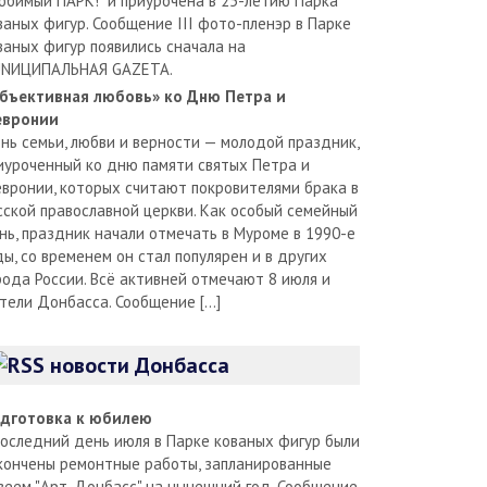
юбимый ПАРК!" и приурочена в 25-летию Парка
ваных фигур. Сообщение III фото-пленэр в Парке
ваных фигур появились сначала на
NИЦИПАЛЬНАЯ GAZЕТА.
бъективная любовь» ко Дню Петра и
вронии
нь семьи, любви и верности — молодой праздник,
иуроченный ко дню памяти святых Петра и
вронии, которых считают покровителями брака в
сской православной церкви. Как особый семейный
нь, праздник начали отмечать в Муроме в 1990-е
ды, со временем он стал популярен и в других
рода России. Всё активней отмечают 8 июля и
тели Донбасса. Сообщение […]
новости Донбасса
дготовка к юбилею
последний день июля в Парке кованых фигур были
кончены ремонтные работы, запланированные
зеем "Арт-Донбасс" на нынешний год. Сообщение