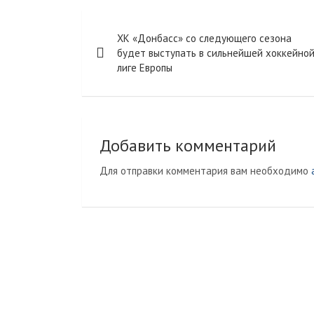
r
l
R
o
в
Навигация
a
a
u
u
и
ХК «Донбасс» со следующего сезона
m
s
r
т
по
будет выступать в сильнейшей хоккейно
s
n
ь
лиге Европы
записям
n
a
i
l
k
i
Добавить комментарий
Для отправки комментария вам необходимо