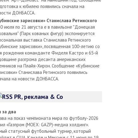
дготовка к юбилею появились сначала на
вости ДОНБАССА.
убинские зарисовки» Станислава Ретинского
30 июля по 21 августа е в павильоне "Донецкая
ковальня" (Парк кованых фигур) экспонируется
рсональная выставка Станислава Ретинского
убинские зарисовки», посвященная 100-летию со
я рождения команданте Фиделя Кастро и 65-й
довщине разгрома десанта американских
емников на Плайя-Хирон. Сообщение «Кубинские
рисовки» Станислава Ретинского появились
ачала на новости ДОНБАССА.
PR, реклама & Co
л за два
ава на показ чемпионата мира по футболу-2026
пил «Газпром (MOEX: GAZP)-медиа холдинг».
мый статусный футбольный турнир, который
ойдет в США, Канаде и Мексике с 11 июня по 19