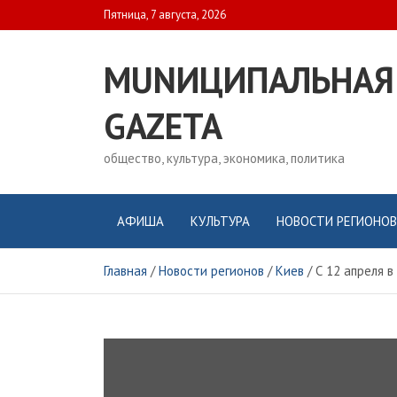
Skip
Пятница, 7 августа, 2026
to
content
MUNИЦИПАЛЬНАЯ
GAZЕТА
общество, культура, экономика, политика
АФИША
КУЛЬТУРА
НОВОСТИ РЕГИОНОВ
Главная
Новости регионов
Киев
С 12 апреля 