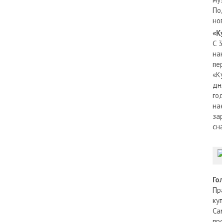
По
но
«К
С 
на
пе
«К
дн
го
на
за
сн
Го
Пр
ку
Са
пр