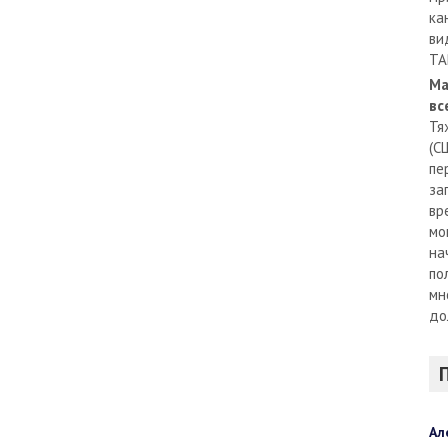
ка
ви
TA
Ма
вс
Тя
(С
пе
за
вр
мо
на
по
мн
до
Ал