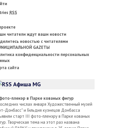
йти
tries
RSS
проекте
ши читатели ждут ваши новости
делитесь новостью с читателями
UNИЦИПАЛЬНОЙ GAZЕТЫ
литика конфиденциальности персональных
нных
рта сайта
Афиша MG
I фото-пленэр в Парке кованых фигур
последних числах января Художественный музей
рт-Донбасс" и Гильдия кузнецов Донбасса
ъявили старт III фото-пленэру в Парке кованых
гур. Творческая тема на этот раз названа