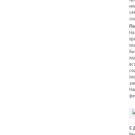
ию
се
сн
По
На
пр
пл
бы
пл
вс
со
пл
за
На
фе
С 
Ре