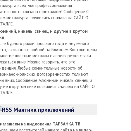
таллурга всех, чья профессиональная
ятельность связана с металлом! Сообщение С
ём металлурга! появились сначала на САЙТ О
ТАЛЛЕ.
юминий, никель, свинец и другие в крутом
ке
сле бурного ралли прошлого года и неуемного
ста, вызванного войной на Ближнем Востоке, цены
 многие цветные металлы с апреля резко стали
ускаться вниз. Можно говорить, что это
нденция. Любые сомнительные новости об
ерикано-иранских договоренностях толкают
ны вниз. Сообщение Алюминий, никель, свинец и
угие в крутом пике появились сначала на САЙТ О
ТАЛЛЕ.
Маятник приключений
иглашаем на видеоканал ТАРЗАНКА ТВ
иглашаем посетителей нашего сайта на видео-