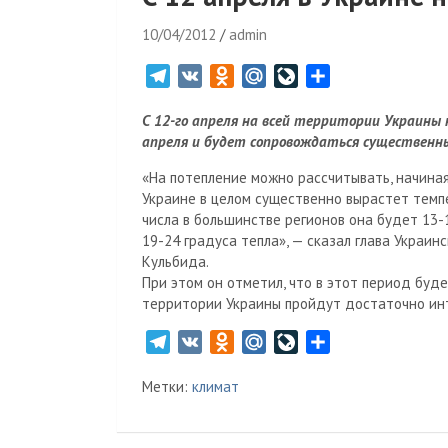
10/04/2012
admin
T
V
O
M
L
О
e
K
d
a
i
т
С 12-го апреля на всей территории Украины 
l
n
i
v
п
апреля и будет сопровождаться существен
e
o
l
e
р
g
k
.
J
а
«На потепление можно рассчитывать, начиная 
r
l
R
o
в
Украине в целом существенно вырастет темпе
числа в большинстве регионов она будет 13-1
a
a
u
u
и
19-24 градуса тепла», — сказал глава Украи
m
s
r
т
Кульбида.
s
n
ь
При этом он отметил, что в этот период буде
n
a
территории Украины пройдут достаточно ин
i
l
k
T
V
O
M
L
О
i
e
K
d
a
i
т
Метки:
климат
l
n
i
v
п
e
o
l
e
р
g
k
.
J
а