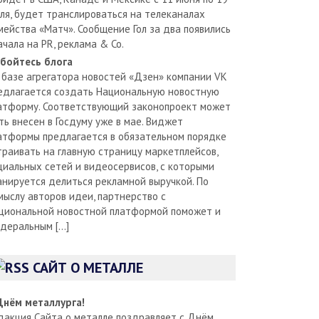
ля, будет транслироваться на телеканалах
мейства «Матч». Сообщение Гол за два появились
ачала на PR, реклама & Co.
бойтесь блога
 базе агрегатора новостей «Дзен» компании VK
едлагается создать Национальную новостную
атформу. Соответствующий законопроект может
ть внесен в Госдуму уже в мае. Виджет
атформы предлагается в обязательном порядке
траивать на главную страницу маркетплейсов,
циальных сетей и видеосервисов, с которыми
анируется делиться рекламной выручкой. По
мыслу авторов идеи, партнерство с
циональной новостной платформой поможет и
деральным […]
САЙТ О МЕТАЛЛЕ
Днём металлурга!
дакция Сайта о металле поздравляет с Днём