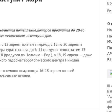
Во
En
О 
На
начнется потепление, которое продлится до 20-го
ным повышением температуры.
По
M
с 12 апреля, причем в период с 12 по 20 апреля в
По
ратура: сначала до 6-11 градусов тепла, затем 13
да
8 (градусов по Цельсию – Ред.), а 18, 19 апреля — даже
Ка
нского гидрометеорологического центра Николай
т «немного осадков», а 16-18 апреля по всей
тенсивные осадки.
II
В 
"А
об
фи