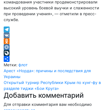
командования участники продемонстрировали
высокий уровень боевой выучки и слаженности
при проведении учения», — отметили в пресс-
службе.
Telegram
VK
Odnoklassniki
Mail.Ru
LiveJournal
Отправить
Метки:
флот
Навигация
Арест «Норда»: причины и последствия для
Украины
по
Открытый турнир Республики Крым по кунг-фу в
записям
разделе тиджи «Бои Круга»
Добавить комментарий
Для отправки комментария вам необходимо