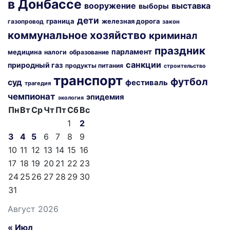
в Донбассе
вооружение
выставка
выборы
дети
граница
железная дорога
газопровод
закон
коммунальное хозяйство
криминал
праздник
парламент
медицина
налоги
образование
санкции
природный газ
продукты питания
строительство
транспорт
футбол
суд
фестиваль
трагедия
чемпионат
эпидемия
экология
Пн
Вт
Ср
Чт
Пт
Сб
Вс
1
2
3
4
5
6
7
8
9
10
11
12
13
14
15
16
17
18
19
20
21
22
23
24
25
26
27
28
29
30
31
Август 2026
« Июл