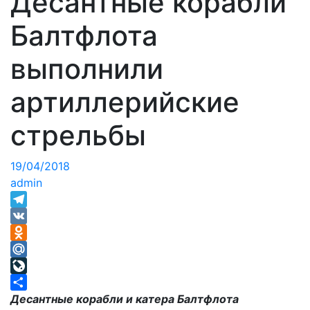
Десантные корабли
Балтфлота
выполнили
артиллерийские
стрельбы
19/04/2018
admin
Telegram
VK
Odnoklassniki
Mail.Ru
LiveJournal
Отправить
Десантные корабли и катера Балтфлота