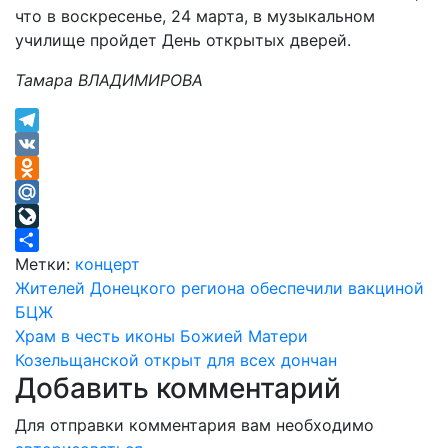
что в воскресенье, 24 марта, в музыкальном
училище пройдет День открытых дверей.
Тамара ВЛАДИМИРОВА
Telegram
VK
Odnoklassniki
Mail.Ru
LiveJournal
Отправить
Метки:
концерт
Навигация
Жителей Донецкого региона обеспечили вакциной
БЦЖ
по
Храм в честь иконы Божией Матери
записям
Козельщанской открыт для всех дончан
Добавить комментарий
Для отправки комментария вам необходимо