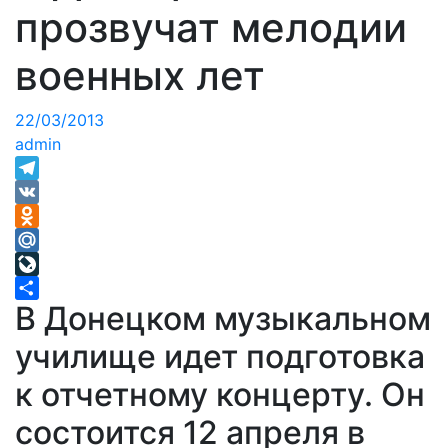
прозвучат мелодии
военных лет
22/03/2013
admin
Telegram
VK
Odnoklassniki
Mail.Ru
LiveJournal
В Донецком музыкальном
Отправить
училище идет подготовка
к отчетному концерту. Он
состоится 12 апреля в