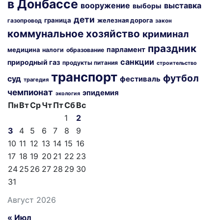
в Донбассе
вооружение
выставка
выборы
дети
граница
железная дорога
газопровод
закон
коммунальное хозяйство
криминал
праздник
парламент
медицина
налоги
образование
санкции
природный газ
продукты питания
строительство
транспорт
футбол
суд
фестиваль
трагедия
чемпионат
эпидемия
экология
Пн
Вт
Ср
Чт
Пт
Сб
Вс
1
2
3
4
5
6
7
8
9
10
11
12
13
14
15
16
17
18
19
20
21
22
23
24
25
26
27
28
29
30
31
Август 2026
« Июл