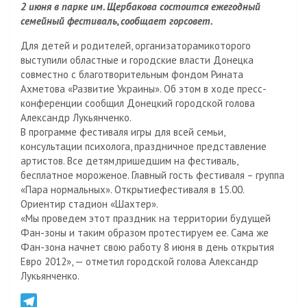
2 июня в парке им. Щербакова состоится ежегодный
r
o
i
i
О
семейный фестиваль, сообщает горсовет.
a
k
l
v
т
m
l
.
e
п
Для детей и родителей, организаторамикоторого
a
R
J
р
выступили областные и городские власти Донецка
s
u
o
а
совместно с благотворительным фондом Рината
Ахметова «Развитие Украины». Об этом в ходе пресс-
s
u
в
конференции сообщил Донецкий городской голова
n
r
и
Александр Лукьянченко.
i
n
т
В программе фестиваля игры для всей семьи,
k
a
ь
консультации психолога, праздничное представление
i
l
артистов. Все детям,пришедшим на фестиваль,
бесплатное мороженое. Главный гость фестиваля – группа
«Пара нормальных». Открытиефестиваля в 15.00.
Ориентир стадион «Шахтер».
«Мы проведем этот праздник на территории будущей
Фан-зоны и таким образом протестируем ее. Сама же
Фан-зона начнет свою работу 8 июня в день открытия
Евро 2012», — отметил городской голова Александр
Лукьянченко.