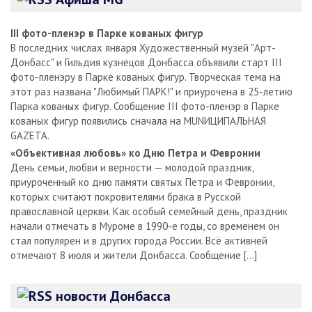
III фото-пленэр в Парке кованых фигур
В последних числах января Художественный музей "Арт-
Донбасс" и Гильдия кузнецов Донбасса объявили старт III
фото-пленэру в Парке кованых фигур. Творческая тема на
этот раз названа "Любимый ПАРК!" и приурочена в 25-летию
Парка кованых фигур. Сообщение III фото-пленэр в Парке
кованых фигур появились сначала на MUNИЦИПАЛЬНАЯ
GAZЕТА.
«Объективная любовь» ко Дню Петра и Февронии
День семьи, любви и верности — молодой праздник,
приуроченный ко дню памяти святых Петра и Февронии,
которых считают покровителями брака в Русской
православной церкви. Как особый семейный день, праздник
начали отмечать в Муроме в 1990-е годы, со временем он
стал популярен и в других города России. Всё активней
отмечают 8 июля и жители Донбасса. Сообщение […]
новости Донбасса