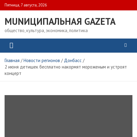
Skip
Пятница, 7 августа, 2026
to
content
MUNИЦИПАЛЬНАЯ GAZЕТА
общество, культура, экономика, политика
Главная
Новости регионов
Донбасс
2 июня детишек бесплатно накормят мороженым и устроят
концерт