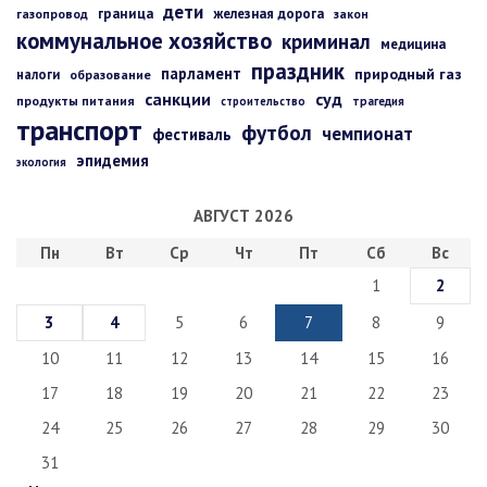
дети
граница
железная дорога
газопровод
закон
коммунальное хозяйство
криминал
медицина
праздник
парламент
природный газ
налоги
образование
санкции
суд
продукты питания
строительство
трагедия
транспорт
футбол
чемпионат
фестиваль
эпидемия
экология
АВГУСТ 2026
Пн
Вт
Ср
Чт
Пт
Сб
Вс
1
2
3
4
5
6
7
8
9
10
11
12
13
14
15
16
17
18
19
20
21
22
23
24
25
26
27
28
29
30
31