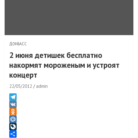
ДОНБАСС
2 июня детишек бесплатно
накормят мороженым и устроят
концерт
22/05/2012
admin
T
e
V
l
K
O
e
d
M
g
n
a
L