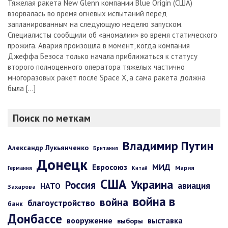
Тяжелая ракета New Glenn компании Blue Origin (США)
взорвалась во время огневых испытаний перед
запланированным на следующую неделю запуском.
Специалисты сообщили об «аномалии» во время статического
прожига. Авария произошла в момент, когда компания
Джеффа Безоса только начала приближаться к статусу
второго полноценного оператора тяжелых частично
многоразовых ракет после Space X, а сама ракета должна
была […]
Поиск по меткам
Владимир Путин
Александр Лукьянченко
Британия
Донецк
Евросоюз
МИД
Мария
Германия
Китай
США
Украина
Россия
авиация
НАТО
Захарова
война в
война
благоустройство
банк
Донбассе
вооружение
выставка
выборы