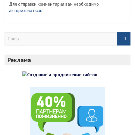
Для отправки комментария вам необходимо
авторизоваться
.
П
о
и
с
Реклама
к