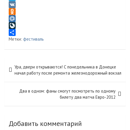
T
e
V
l
K
O
e
d
M
g
n
a
L
Метки:
фестиваль
r
o
i
i
О
a
k
l
v
т
m
l
.
e
п
a
R
J
р
Навигация
Ура, двери открываются! С понедельника в Донецке
s
u
o
а
по
начал работу после ремонта железнодорожный вокзал
s
u
в
записям
n
r
и
i
n
т
Два в одном: фаны смогут посмотреть по одному
k
a
ь
билету два матча Евро-2012
i
l
Добавить комментарий