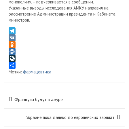
монополии», – подчеркивается в сообщении.
Указанные выводы исследования АМКУ направил на
рассмотрение Администрации президента и Кабинета
министров.
T
e
V
l
K
O
e
d
M
g
n
a
L
Метки:
фармацевтика
r
o
i
i
О
a
k
l
v
т
m
l
.
e
п
a
R
J
р
Навигация
Французы будут в ажуре
s
u
o
а
по
s
u
в
записям
n
r
и
Украине пока далеко до европейских зарплат
i
n
т
k
a
ь