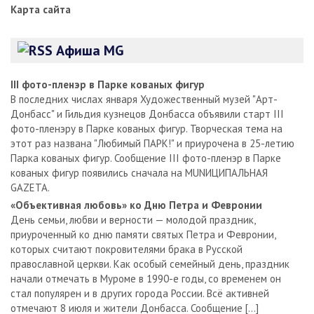
Карта сайта
Афиша MG
III фото-пленэр в Парке кованых фигур
В последних числах января Художественный музей "Арт-
Донбасс" и Гильдия кузнецов Донбасса объявили старт III
фото-пленэру в Парке кованых фигур. Творческая тема на
этот раз названа "Любимый ПАРК!" и приурочена в 25-летию
Парка кованых фигур. Сообщение III фото-пленэр в Парке
кованых фигур появились сначала на MUNИЦИПАЛЬНАЯ
GAZЕТА.
«Объективная любовь» ко Дню Петра и Февронии
День семьи, любви и верности — молодой праздник,
приуроченный ко дню памяти святых Петра и Февронии,
которых считают покровителями брака в Русской
православной церкви. Как особый семейный день, праздник
начали отмечать в Муроме в 1990-е годы, со временем он
стал популярен и в других города России. Всё активней
отмечают 8 июля и жители Донбасса. Сообщение […]