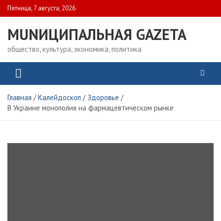
Skip
Пятница, 7 августа, 2026
to
content
MUNИЦИПАЛЬНАЯ GAZЕТА
общество, культура, экономика, политика
Главная
Калейдоскоп
Здоровье
В Украине монополия на фармацевтическом рынке