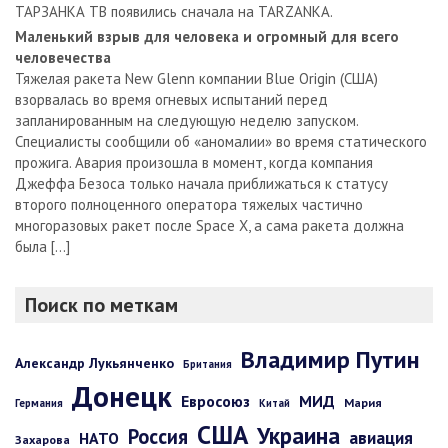
ТАРЗАНКА ТВ появились сначала на TARZANKA.
Маленький взрыв для человека и огромный для всего
человечества
Тяжелая ракета New Glenn компании Blue Origin (США)
взорвалась во время огневых испытаний перед
запланированным на следующую неделю запуском.
Специалисты сообщили об «аномалии» во время статического
прожига. Авария произошла в момент, когда компания
Джеффа Безоса только начала приближаться к статусу
второго полноценного оператора тяжелых частично
многоразовых ракет после Space X, а сама ракета должна
была […]
Поиск по меткам
Владимир Путин
Александр Лукьянченко
Британия
Донецк
Евросоюз
МИД
Мария
Германия
Китай
США
Украина
Россия
авиация
НАТО
Захарова