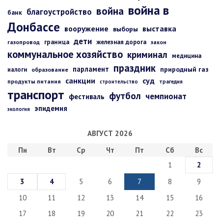
война в
война
благоустройство
банк
Донбассе
вооружение
выставка
выборы
дети
граница
железная дорога
газопровод
закон
коммунальное хозяйство
криминал
медицина
праздник
парламент
природный газ
налоги
образование
санкции
суд
продукты питания
строительство
трагедия
транспорт
футбол
чемпионат
фестиваль
эпидемия
экология
АВГУСТ 2026
Пн
Вт
Ср
Чт
Пт
Сб
Вс
1
2
3
4
5
6
7
8
9
10
11
12
13
14
15
16
17
18
19
20
21
22
23