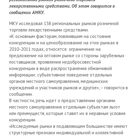
m
l
.
e
п
лекарственными средствами. Об этом говорится в
a
R
J
р
сообщении АМКУ.
s
u
o
а
МКУ исследовал 138 региональных рынков розничной
s
u
в
торговли лекарственными средствами.
n
r
и
«К основным факторам, повлиявшим на состояние
i
n
т
конкуренции и на ценообразование на этих рынках в
k
a
ь
2010-2011 годах, относятся: ограничение на
i
l
предложение на оптовом рынке со стороны зарубежных
поставщиков; проявления недобросовестной
конкуренции в виде распространения обманчивой
информации; субъективное поведение отдельных
органов местного самоуправления, медицинских
учреждений и участников рынков и другое», – говорится в
сообщении.
В частности, речь идет о предоставлении органами
местного самоуправления отдельным субъектам льгот
или преимуществ, которые ставят их в неравные условия
конкуренции.
«Исследуемые рынки в подавляющем большинстве имеют
структурные признаки индивидуальной и коллективной