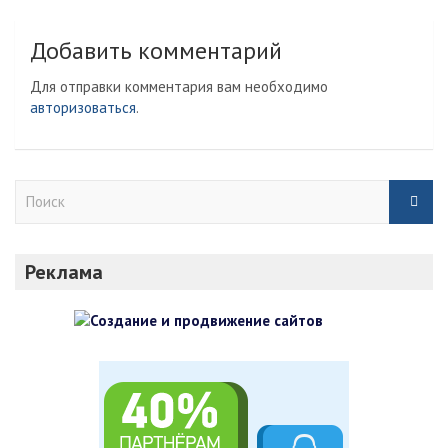
i
l
Добавить комментарий
Для отправки комментария вам необходимо
авторизоваться
.
П
о
и
с
Реклама
к