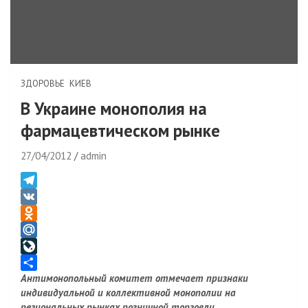
ЗДОРОВЬЕ
КИЕВ
В Украине монополия на
фармацевтическом рынке
27/04/2012
admin
T
e
V
l
K
O
e
d
M
g
n
a
L
Антимонопольный комитет отмечает признаки
r
o
i
i
О
индивидуальной и коллективной монополии на
a
k
l
v
т
региональных рынках розничной торговли