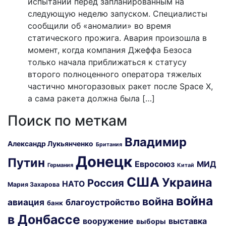
испытаний перед запланированным на
следующую неделю запуском. Специалисты
сообщили об «аномалии» во время
статического прожига. Авария произошла в
момент, когда компания Джеффа Безоса
только начала приближаться к статусу
второго полноценного оператора тяжелых
частично многоразовых ракет после Space X,
а сама ракета должна была […]
Поиск по меткам
Владимир
Александр Лукьянченко
Британия
Донецк
Путин
Евросоюз
МИД
Германия
Китай
США
Украина
Россия
НАТО
Мария Захарова
война
война
авиация
благоустройство
банк
в Донбассе
вооружение
выставка
выборы