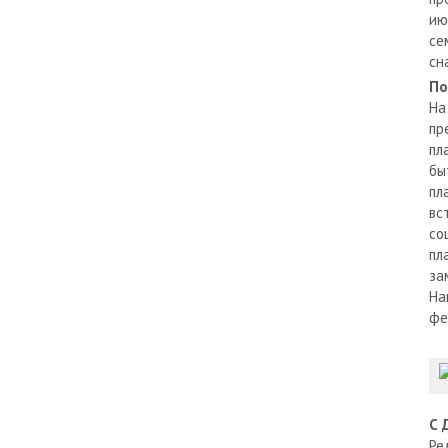
ию
се
сн
По
На
пр
пл
бы
пл
вс
со
пл
за
На
фе
С 
Ре