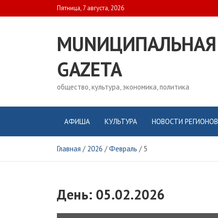
Skip
Пятница, 7 августа, 2026
to
content
MUNИЦИПАЛЬНАЯ
GAZЕТА
общество, культура, экономика, политика
АФИША
КУЛЬТУРА
НОВОСТИ РЕГИОНОВ
Главная
2026
Февраль
5
День:
05.02.2026