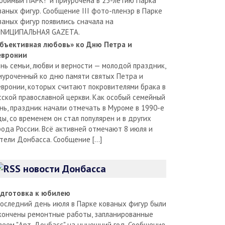
юбимый ПАРК!" и приурочена в 25-летию Парка
ваных фигур. Сообщение III фото-пленэр в Парке
ваных фигур появились сначала на
NИЦИПАЛЬНАЯ GAZЕТА.
бъективная любовь» ко Дню Петра и
вронии
нь семьи, любви и верности — молодой праздник,
иуроченный ко дню памяти святых Петра и
вронии, которых считают покровителями брака в
сской православной церкви. Как особый семейный
нь, праздник начали отмечать в Муроме в 1990-е
ды, со временем он стал популярен и в других
рода России. Всё активней отмечают 8 июля и
тели Донбасса. Сообщение […]
новости Донбасса
дготовка к юбилею
последний день июля в Парке кованых фигур были
кончены ремонтные работы, запланированные
зеем "Арт-Донбасс" на нынешний год. Сообщение