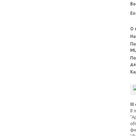
Во
En
О 
На
По
M
По
да
Ка
II
В 
"А
об
фи