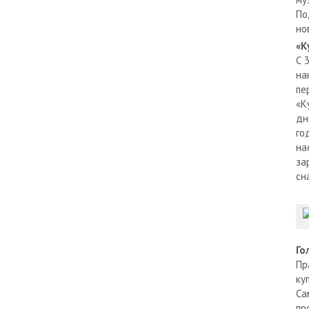
По
но
«К
С 
на
пе
«К
дн
го
на
за
сн
Го
Пр
ку
Са
пр