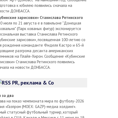
дготовка к юбилею появились сначала на
вости ДОНБАССА.
убинские зарисовки» Станислава Ретинского
30 июля по 21 августа е в павильоне "Донецкая
ковальня" (Парк кованых фигур) экспонируется
рсональная выставка Станислава Ретинского
убинские зарисовки», посвященная 100-летию со
я рождения команданте Фиделя Кастро и 65-й
довщине разгрома десанта американских
емников на Плайя-Хирон. Сообщение «Кубинские
рисовки» Станислава Ретинского появились
ачала на новости ДОНБАССА.
PR, реклама & Co
л за два
ава на показ чемпионата мира по футболу-2026
пил «Газпром (MOEX: GAZP)-медиа холдинг».
мый статусный футбольный турнир, который
ойдет в США, Канаде и Мексике с 11 июня по 19