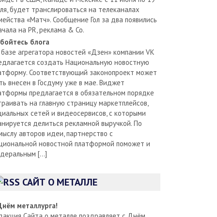
ля, будет транслироваться на телеканалах
мейства «Матч». Сообщение Гол за два появились
ачала на PR, реклама & Co.
бойтесь блога
 базе агрегатора новостей «Дзен» компании VK
едлагается создать Национальную новостную
атформу. Соответствующий законопроект может
ть внесен в Госдуму уже в мае. Виджет
атформы предлагается в обязательном порядке
траивать на главную страницу маркетплейсов,
циальных сетей и видеосервисов, с которыми
анируется делиться рекламной выручкой. По
мыслу авторов идеи, партнерство с
циональной новостной платформой поможет и
деральным […]
САЙТ О МЕТАЛЛЕ
Днём металлурга!
дакция Сайта о металле поздравляет с Днём