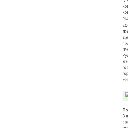
"Л
ко
ко
MU
«О
Фе
Де
пр
Фе
Ру
де
го
го
жи
По
В 
за
му