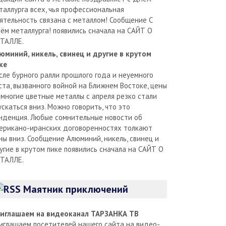
таллурга всех, чья профессиональная
ятельность связана с металлом! Сообщение С
ём металлурга! появились сначала на САЙТ О
ТАЛЛЕ.
юминий, никель, свинец и другие в крутом
ке
сле бурного ралли прошлого года и неуемного
ста, вызванного войной на Ближнем Востоке, цены
 многие цветные металлы с апреля резко стали
ускаться вниз. Можно говорить, что это
нденция. Любые сомнительные новости об
ерикано-иранских договоренностях толкают
ны вниз. Сообщение Алюминий, никель, свинец и
угие в крутом пике появились сначала на САЙТ О
ТАЛЛЕ.
Маятник приключений
иглашаем на видеоканал ТАРЗАНКА ТВ
иглашаем посетителей нашего сайта на видео-