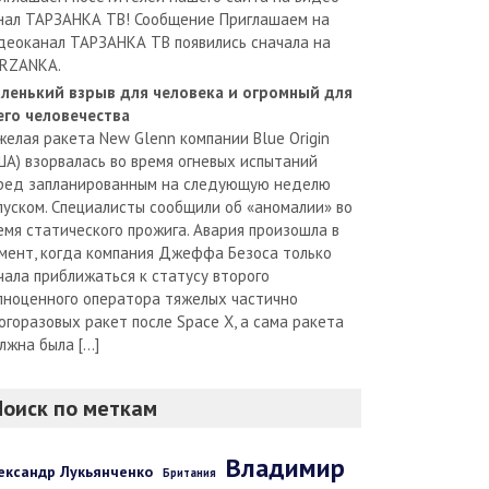
нал ТАРЗАНКА ТВ! Сообщение Приглашаем на
деоканал ТАРЗАНКА ТВ появились сначала на
RZANKA.
ленький взрыв для человека и огромный для
его человечества
желая ракета New Glenn компании Blue Origin
ША) взорвалась во время огневых испытаний
ред запланированным на следующую неделю
пуском. Специалисты сообщили об «аномалии» во
емя статического прожига. Авария произошла в
мент, когда компания Джеффа Безоса только
чала приближаться к статусу второго
лноценного оператора тяжелых частично
огоразовых ракет после Space X, а сама ракета
лжна была […]
Поиск по меткам
Владимир
ександр Лукьянченко
Британия