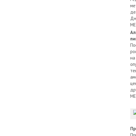
ме
де
Дн
МЕ
Ал
пи
По
ро
на
оп
те
ам
це
др
МЕ
Пр
Пр