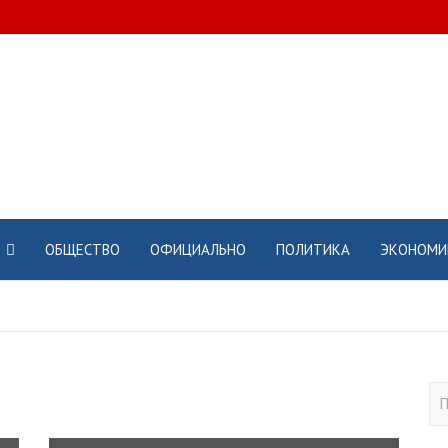
ОБЩЕСТВО
ОФИЦИАЛЬНО
ПОЛИТИКА
ЭКОНОМИ
П
о
и