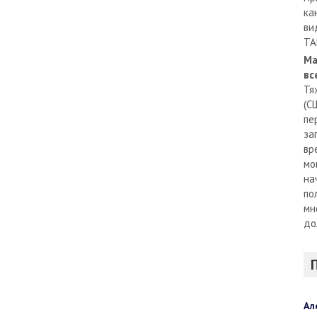
ка
ви
TA
Ма
вс
Тя
(С
пе
за
вр
мо
на
по
мн
до
Ал