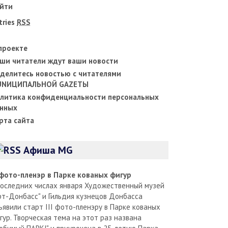
йти
tries
RSS
проекте
ши читатели ждут ваши новости
делитесь новостью с читателями
UNИЦИПАЛЬНОЙ GAZЕТЫ
литика конфиденциальности персональных
нных
рта сайта
Афиша MG
I фото-пленэр в Парке кованых фигур
последних числах января Художественный музей
рт-Донбасс" и Гильдия кузнецов Донбасса
ъявили старт III фото-пленэру в Парке кованых
гур. Творческая тема на этот раз названа