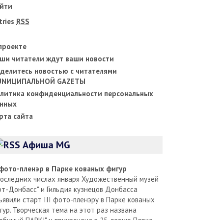
йти
tries
RSS
проекте
ши читатели ждут ваши новости
делитесь новостью с читателями
UNИЦИПАЛЬНОЙ GAZЕТЫ
литика конфиденциальности персональных
нных
рта сайта
Афиша MG
I фото-пленэр в Парке кованых фигур
последних числах января Художественный музей
рт-Донбасс" и Гильдия кузнецов Донбасса
ъявили старт III фото-пленэру в Парке кованых
гур. Творческая тема на этот раз названа