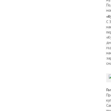
По
но
«К
С 
на
пе
«К
дн
го
на
за
сн
Го
Пр
ку
Са
пр