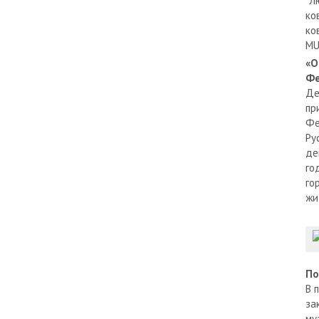
"Л
ко
ко
MU
«О
Фе
Де
пр
Фе
Ру
де
го
го
жи
По
В 
за
му