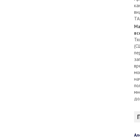
ка
ви
TA
Ма
вс
Тя
(С
пе
за
вр
мо
на
по
мн
до
Ал