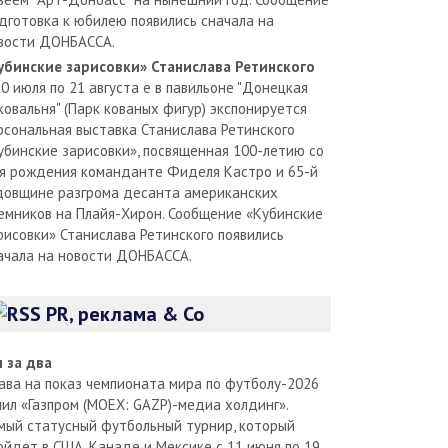
дготовка к юбилею появились сначала на
вости ДОНБАССА.
убинские зарисовки» Станислава Ретинского
30 июля по 21 августа е в павильоне "Донецкая
ковальня" (Парк кованых фигур) экспонируется
рсональная выставка Станислава Ретинского
убинские зарисовки», посвященная 100-летию со
я рождения команданте Фиделя Кастро и 65-й
довщине разгрома десанта американских
емников на Плайя-Хирон. Сообщение «Кубинские
рисовки» Станислава Ретинского появились
ачала на новости ДОНБАССА.
PR, реклама & Co
л за два
ава на показ чемпионата мира по футболу-2026
пил «Газпром (MOEX: GAZP)-медиа холдинг».
мый статусный футбольный турнир, который
ойдет в США, Канаде и Мексике с 11 июня по 19