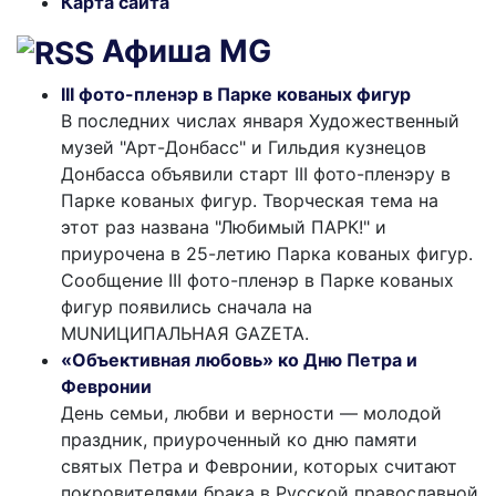
Карта сайта
Афиша MG
III фото-пленэр в Парке кованых фигур
В последних числах января Художественный
музей "Арт-Донбасс" и Гильдия кузнецов
Донбасса объявили старт III фото-пленэру в
Парке кованых фигур. Творческая тема на
этот раз названа "Любимый ПАРК!" и
приурочена в 25-летию Парка кованых фигур.
Сообщение III фото-пленэр в Парке кованых
фигур появились сначала на
MUNИЦИПАЛЬНАЯ GAZЕТА.
«Объективная любовь» ко Дню Петра и
Февронии
День семьи, любви и верности — молодой
праздник, приуроченный ко дню памяти
святых Петра и Февронии, которых считают
покровителями брака в Русской православной