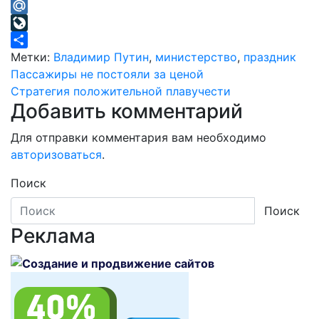
Odnoklassniki
Mail.Ru
LiveJournal
Отправить
Метки:
Владимир Путин
,
министерство
,
праздник
Навигация
Пассажиры не постояли за ценой
Стратегия положительной плавучести
по
Добавить комментарий
записям
Для отправки комментария вам необходимо
авторизоваться
.
Поиск
Поиск
Реклама