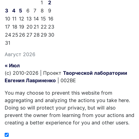
1
2
3
4
5
6
7
8
9
10
11
12
13
14
15
16
17
18
19
20
21
22
23
24
25
26
27
28
29
30
31
Август 2026
« Июл
(c) 2010-2026 | Проект
Творческой лаборатории
Евгения Лавриненко
| 002BE
You may choose to prevent this website from
aggregating and analyzing the actions you take here.
Doing so will protect your privacy, but will also
prevent the owner from learning from your actions and
creating a better experience for you and other users.