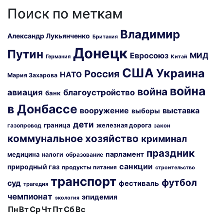
Поиск по меткам
Владимир
Александр Лукьянченко
Британия
Донецк
Путин
Евросоюз
МИД
Германия
Китай
США
Украина
Россия
НАТО
Мария Захарова
война
война
авиация
благоустройство
банк
в Донбассе
вооружение
выставка
выборы
дети
граница
железная дорога
газопровод
закон
коммунальное хозяйство
криминал
праздник
парламент
медицина
налоги
образование
санкции
природный газ
продукты питания
строительство
транспорт
футбол
суд
фестиваль
трагедия
чемпионат
эпидемия
экология
Пн
Вт
Ср
Чт
Пт
Сб
Вс