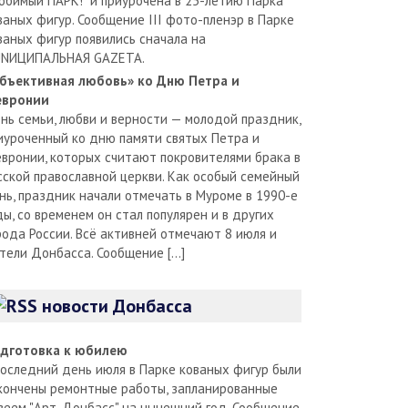
юбимый ПАРК!" и приурочена в 25-летию Парка
ваных фигур. Сообщение III фото-пленэр в Парке
ваных фигур появились сначала на
NИЦИПАЛЬНАЯ GAZЕТА.
бъективная любовь» ко Дню Петра и
вронии
нь семьи, любви и верности — молодой праздник,
иуроченный ко дню памяти святых Петра и
вронии, которых считают покровителями брака в
сской православной церкви. Как особый семейный
нь, праздник начали отмечать в Муроме в 1990-е
ды, со временем он стал популярен и в других
рода России. Всё активней отмечают 8 июля и
тели Донбасса. Сообщение […]
новости Донбасса
дготовка к юбилею
последний день июля в Парке кованых фигур были
кончены ремонтные работы, запланированные
зеем "Арт-Донбасс" на нынешний год. Сообщение