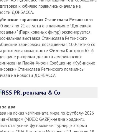
дготовка к юбилею появились сначала на
вости ДОНБАССА.
убинские зарисовки» Станислава Ретинского
30 июля по 21 августа е в павильоне "Донецкая
ковальня" (Парк кованых фигур) экспонируется
рсональная выставка Станислава Ретинского
убинские зарисовки», посвященная 100-летию со
я рождения команданте Фиделя Кастро и 65-й
довщине разгрома десанта американских
емников на Плайя-Хирон. Сообщение «Кубинские
рисовки» Станислава Ретинского появились
ачала на новости ДОНБАССА.
PR, реклама & Co
л за два
ава на показ чемпионата мира по футболу-2026
пил «Газпром (MOEX: GAZP)-медиа холдинг».
мый статусный футбольный турнир, который
ойдет в США, Канаде и Мексике с 11 июня по 19