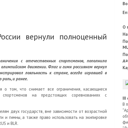
Во
En
О 
России вернули полноценный
На
По
M
По
да
раничения с отечественных спортсменов, пополнила
в олимпийском движении. Флаг и гимн россиянам вернул
Ка
стрировал лояльность к стране, всегда игравшей в
роль, и ранее.
 о том, что снимает все ограничения, касающиеся
х спортсменов на предстоящих соревнованиях с
II
В 
"А
елям двух государств, вне зависимости от возрастной
об
и и гимны, а также право использовать на экипировке
фи
US и BLR.