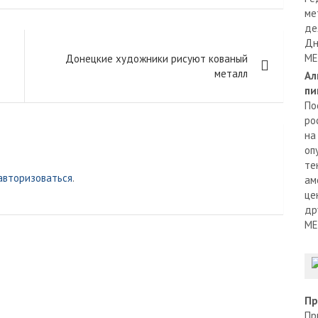
ме
де
Дн
МЕ
Донецкие художники рисуют кованый
металл
Ал
пи
По
ро
на
оп
те
авторизоваться
.
ам
це
др
МЕ
Пр
Пр