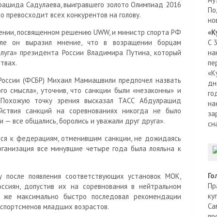
рашида Садулаева, выигравшего золото Олимпиад 2016
По
о превосходит всех конкурентов на голову.
но
лении, посвященном решению UWW, и министр спорта РФ
«К
але он выразил мнение, что в возращении борцам
С 
слуга» президента России Владимира Путина, который
на
твах.
пе
«К
оссии (ФСБР) Михаил Мамиашвили предпочел назвать
дн
 смысла», уточнив, что санкции были «незаконны» и
го
 Похожую точку зрения высказал ТАСС Абдулрашид
на
йствия санкций на соревнованиях никогда не было
за
— все общались, боролись и уважали друг друга».
сн
ся к федерациям, отменившим санкции, не дожидаясь
рганизация все минувшие четыре года была лояльна к
Го
у после появления соответствующих установок МОК,
Пр
ссиян, допустив их на соревнования в нейтральном
ку
 же максимально быстро последовал рекомендации
Са
 спортсменов младших возрастов.
пр