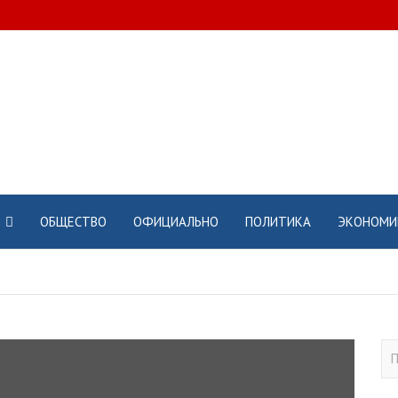
ОБЩЕСТВО
ОФИЦИАЛЬНО
ПОЛИТИКА
ЭКОНОМИ
П
о
и