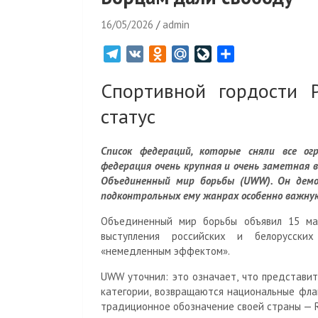
16/05/2026
admin
T
V
O
M
L
О
e
K
d
a
i
т
Спортивной гордости 
l
n
i
v
п
e
o
l
e
р
статус
g
k
.
J
а
r
l
R
o
в
Список федераций, которые сняли все ог
a
a
u
u
и
федерация очень крупная и очень заметная 
m
s
r
т
Объединенный мир борьбы (UWW). Он демон
s
n
ь
подконтрольных ему жанрах особенно важную 
n
a
Объединенный мир борьбы объявил 15 мая
i
l
выступления российских и белорусски
k
«немедленным эффектом».
i
UWW уточнил: это означает, что представит
категории, возвращаются национальные флаг
традиционное обозначение своей страны — R