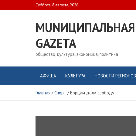
Skip
Суббота, 8 августа, 2026
to
content
MUNИЦИПАЛЬНАЯ
GAZЕТА
общество, культура, экономика, политика
АФИША
КУЛЬТУРА
НОВОСТИ РЕГИОНОВ
Главная
Спорт
Борцам дали свободу