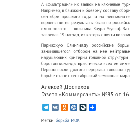
А «фильтрация» их заявок на ключевые тур
Например, в близком к боевому составу сбор
сентябре прошлого года, и на чемпионат
первенстве ее результаты были по российс
одно золото — вольника Заура Угуева). За
завоевав 19 наград, из которых почти полов
Парижскую Олимпиаду российские борцы
занимавшегося отбором на нее нейтраль
нарушающих критерии головной структуры з
боротом команды практически всех ее лиде
Первым после долгого перерыва топовым ту
борьбе станет сентябрьский чемпионат мира
Алексей Доспехов
Газета «Коммерсантъ» №85 от 16
T
V
O
M
L
О
e
K
d
a
i
т
Метки:
борьба
,
МОК
l
n
i
v
п
e
o
l
e
р