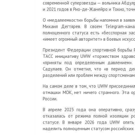
современной суперзвезды — вольника Абдул
и 2021 годов в Рио-де-Жанейро и Токио, точн
О «медалеемкости» борьбы напомнил в заяв
Михаил Дегтярев. В своем Telegram-кан
полноценного статуса есть «бесспорная за
«имеет огромный авторитет» в боевых искусс
Президент Федерации спортивной борьбы Р
ТАСС инициативу UWW «торжеством здравого
«приняты под определенным давлением».
Садулаев. Он отметил, что «в период де
разделений или проблем между спортсменами 
На самом деле в том, что UWW присоединил
отмашки МОК, нет ничего странного. Эта о
России.
В апреле 2023 года она оперативно, сраз
отказалась от режима полной изоляции ро
статусе. В январе 2026 года UWW опять
наделить полноценным статусом российских