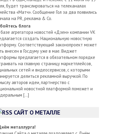
ля, будет транслироваться на телеканалах
мейства «Матч». Сообщение Гол за два появились
ачала на PR, реклама & Co.
бойтесь блога
 базе агрегатора новостей «Дзен» компании VK
едлагается создать Национальную новостную
атформу. Соответствующий законопроект может
ть внесен в Госдуму уже в мае. Виджет
атформы предлагается в обязательном порядке
траивать на главную страницу маркетплейсов,
циальных сетей и видеосервисов, с которыми
анируется делиться рекламной выручкой. По
мыслу авторов идеи, партнерство с
циональной новостной платформой поможет и
деральным […]
САЙТ О МЕТАЛЛЕ
Днём металлурга!
дакция Сайта о металле поздравляет с Днём