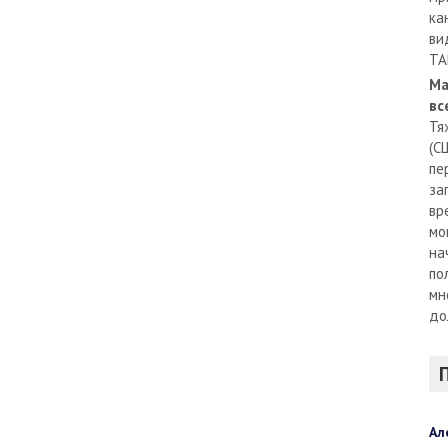
ка
ви
TA
Ма
вс
Тя
(С
пе
за
вр
мо
на
по
мн
до
Ал