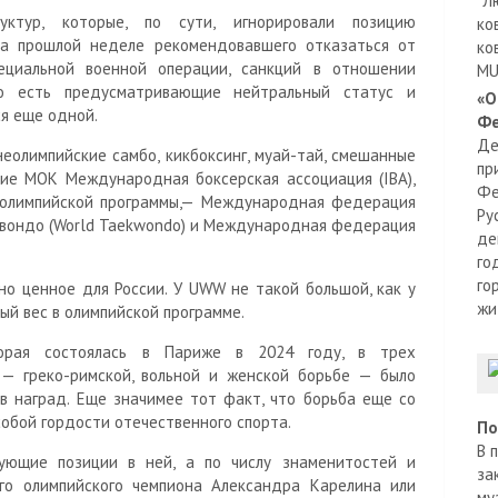
"Л
ктур, которые, по сути, игнорировали позицию
ко
на прошлой неделе рекомендовавшего отказаться от
ко
ециальной военной операции, санкций в отношении
MU
то есть предусматривающие нейтральный статус и
«О
ся еще одной.
Фе
Де
неолимпийские самбо, кикбоксинг, муай-тай, смешанные
пр
ие МОК Международная боксерская ассоциация (IBA),
Фе
 олимпийской программы,— Международная федерация
Ру
квондо (World Taekwondo) и Международная федерация
де
го
го
но ценное для России. У UWW не такой большой, как у
жи
ный вес в олимпийской программе.
орая состоялась в Париже в 2024 году, в трех
— греко-римской, вольной и женской борьбе — было
в наград. Еще значимее тот факт, что борьба еще со
обой гордости отечественного спорта.
По
В 
ующие позиции в ней, а по числу знаменитостей и
за
го олимпийского чемпиона Александра Карелина или
му