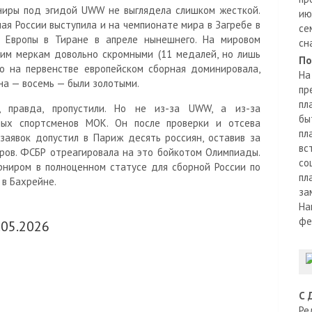
ниры под эгидой UWW не выглядела слишком жесткой.
ию
ная России выступила и на чемпионате мира в Загребе в
се
е Европы в Тиране в апреле нынешнего. На мировом
сн
ким меркам довольно скромными (11 медалей, но лишь
По
то на первенстве европейском сборная доминировала,
На
ина — восемь — были золотыми.
пр
пл
, правда, пропустили. Но не из-за UWW, а из-за
бы
ных спортсменов МОК. Он после проверки и отсева
пл
аявок допустил в Париж десять россиян, оставив за
вс
ров. ФСБР отреагировала на это бойкотом Олимпиады.
со
рниром в полноценном статусе для сборной России по
пл
 в Бахрейне.
за
На
фе
.05.2026
С 
Ре