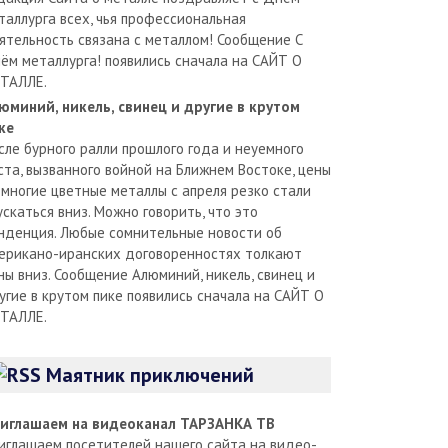
таллурга всех, чья профессиональная
ятельность связана с металлом! Сообщение С
ём металлурга! появились сначала на САЙТ О
ТАЛЛЕ.
юминий, никель, свинец и другие в крутом
ке
сле бурного ралли прошлого года и неуемного
ста, вызванного войной на Ближнем Востоке, цены
 многие цветные металлы с апреля резко стали
ускаться вниз. Можно говорить, что это
нденция. Любые сомнительные новости об
ерикано-иранских договоренностях толкают
ны вниз. Сообщение Алюминий, никель, свинец и
угие в крутом пике появились сначала на САЙТ О
ТАЛЛЕ.
Маятник приключений
иглашаем на видеоканал ТАРЗАНКА ТВ
иглашаем посетителей нашего сайта на видео-