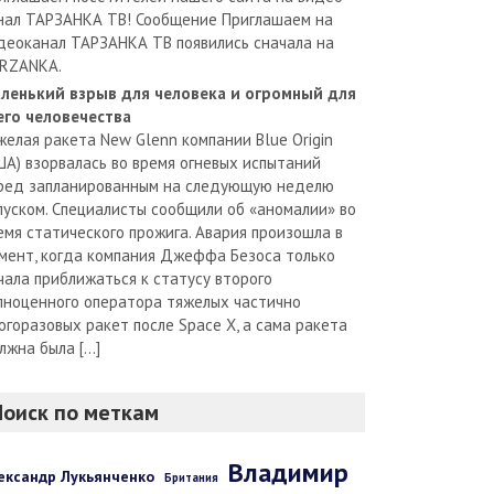
нал ТАРЗАНКА ТВ! Сообщение Приглашаем на
деоканал ТАРЗАНКА ТВ появились сначала на
RZANKA.
ленький взрыв для человека и огромный для
его человечества
желая ракета New Glenn компании Blue Origin
ША) взорвалась во время огневых испытаний
ред запланированным на следующую неделю
пуском. Специалисты сообщили об «аномалии» во
емя статического прожига. Авария произошла в
мент, когда компания Джеффа Безоса только
чала приближаться к статусу второго
лноценного оператора тяжелых частично
огоразовых ракет после Space X, а сама ракета
лжна была […]
Поиск по меткам
Владимир
ександр Лукьянченко
Британия