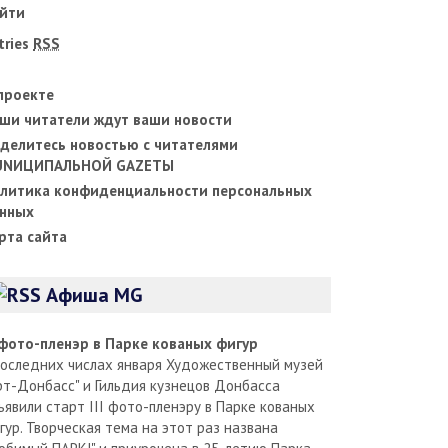
йти
tries
RSS
проекте
ши читатели ждут ваши новости
делитесь новостью с читателями
UNИЦИПАЛЬНОЙ GAZЕТЫ
литика конфиденциальности персональных
нных
рта сайта
Афиша MG
I фото-пленэр в Парке кованых фигур
последних числах января Художественный музей
рт-Донбасс" и Гильдия кузнецов Донбасса
ъявили старт III фото-пленэру в Парке кованых
гур. Творческая тема на этот раз названа