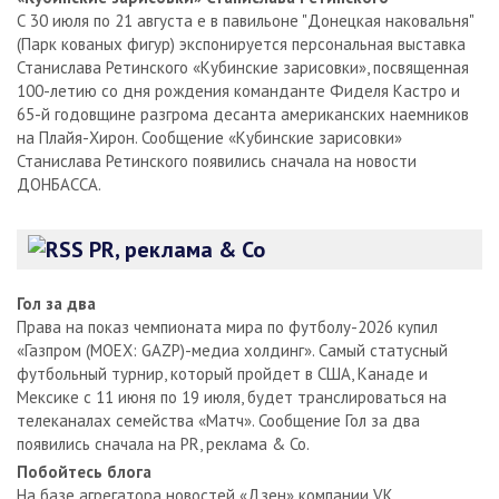
С 30 июля по 21 августа е в павильоне "Донецкая наковальня"
(Парк кованых фигур) экспонируется персональная выставка
Станислава Ретинского «Кубинские зарисовки», посвященная
100-летию со дня рождения команданте Фиделя Кастро и
65-й годовщине разгрома десанта американских наемников
на Плайя-Хирон. Сообщение «Кубинские зарисовки»
Станислава Ретинского появились сначала на новости
ДОНБАССА.
PR, реклама & Co
Гол за два
Права на показ чемпионата мира по футболу-2026 купил
«Газпром (MOEX: GAZP)-медиа холдинг». Самый статусный
футбольный турнир, который пройдет в США, Канаде и
Мексике с 11 июня по 19 июля, будет транслироваться на
телеканалах семейства «Матч». Сообщение Гол за два
появились сначала на PR, реклама & Co.
Побойтесь блога
На базе агрегатора новостей «Дзен» компании VK