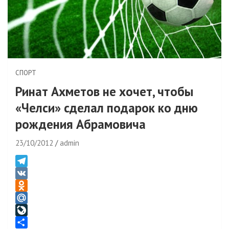
СПОРТ
Ринат Ахметов не хочет, чтобы
«Челси» сделал подарок ко дню
рождения Абрамовича
23/10/2012
admin
T
e
V
l
K
O
e
d
M
g
n
a
L