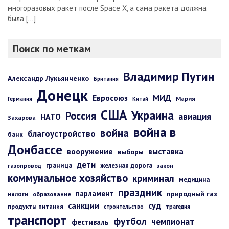
многоразовых ракет после Space X, а сама ракета должна
была […]
Поиск по меткам
Владимир Путин
Александр Лукьянченко
Британия
Донецк
Евросоюз
МИД
Мария
Германия
Китай
США
Украина
Россия
авиация
НАТО
Захарова
война в
война
благоустройство
банк
Донбассе
вооружение
выставка
выборы
дети
граница
железная дорога
газопровод
закон
коммунальное хозяйство
криминал
медицина
праздник
парламент
природный газ
налоги
образование
санкции
суд
продукты питания
строительство
трагедия
транспорт
футбол
чемпионат
фестиваль