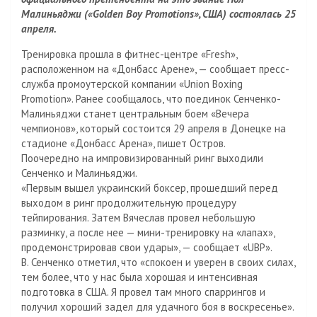
m
l
.
e
п
Малиньяджи («Golden Boy Promotions», США) состоялась 25
a
R
J
р
апреля.
s
u
o
а
Тренировка прошла в фитнес-центре «Fresh»,
s
u
в
расположенном на «Донбасс Арене», — сообщает пресс-
n
r
и
служба промоутерской компании «Union Boxing
i
n
т
Promotion». Ранее сообщалось, что поединок Сенченко-
k
a
ь
Малиньяджи станет центральным боем «Вечера
i
l
чемпионов», который состоится 29 апреля в Донецке на
стадионе «Донбасс Арена», пишет Остров.
Поочередно на импровизированный ринг выходили
Сенченко и Малиньяджи.
«Первым вышел украинский боксер, прошедший перед
выходом в ринг продолжительную процедуру
тейпирования. Затем Вячеслав провел небольшую
разминку, а после нее — мини-тренировку на «лапах»,
продемонстрировав свои удары», — сообщает «UBP».
В. Сенченко отметил, что «спокоен и уверен в своих силах,
тем более, что у нас была хорошая и интенсивная
подготовка в США. Я провел там много спаррингов и
получил хороший задел для удачного боя в воскресенье».