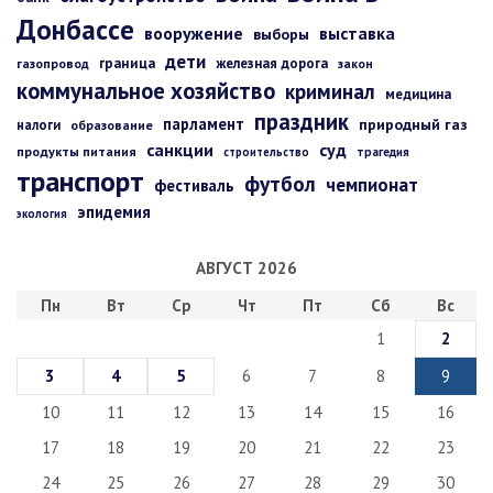
Донбассе
вооружение
выставка
выборы
дети
граница
железная дорога
газопровод
закон
коммунальное хозяйство
криминал
медицина
праздник
парламент
природный газ
налоги
образование
санкции
суд
продукты питания
строительство
трагедия
транспорт
футбол
чемпионат
фестиваль
эпидемия
экология
АВГУСТ 2026
Пн
Вт
Ср
Чт
Пт
Сб
Вс
1
2
3
4
5
6
7
8
9
10
11
12
13
14
15
16
17
18
19
20
21
22
23
24
25
26
27
28
29
30