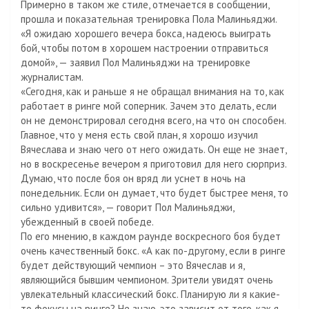
Примерно в таком же стиле, отмечается в сообщении,
прошла и показательная тренировка Пола Малиньяджи.
«Я ожидаю хорошего вечера бокса, надеюсь выиграть
бой, чтобы потом в хорошем настроении отправиться
домой», — заявил Пол Малиньяджи на тренировке
журналистам.
«Сегодня, как и раньше я не обращал внимания на то, как
работает в ринге мой соперник. Зачем это делать, если
он не демонстрировал сегодня всего, на что он способен.
Главное, что у меня есть свой план, я хорошо изучил
Вячеслава и знаю чего от него ожидать. Он еще не знает,
но в воскресенье вечером я приготовил для него сюрприз.
Думаю, что после боя он вряд ли уснет в ночь на
понедельник. Если он думает, что будет быстрее меня, то
сильно удивится», — говорит Пол Малиньяджи,
убежденный в своей победе.
По его мнению, в каждом раунде воскресного боя будет
очень качественный бокс. «А как по-другому, если в ринге
будет действующий чемпион – это Вячеслав и я,
являющийся бывшим чемпионом. Зрители увидят очень
увлекательный классический бокс. Планирую ли я какие-
то фокусы на ринге? Не знаю, это зависит от того, как я