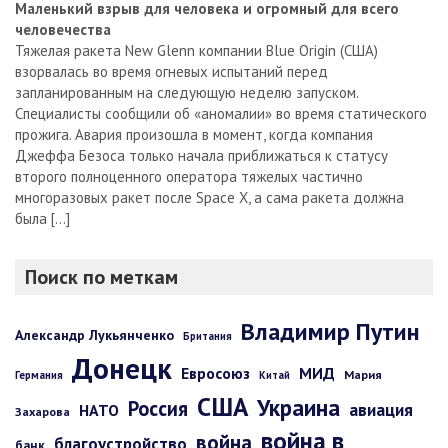
Маленький взрыв для человека и огромный для всего
человечества
Тяжелая ракета New Glenn компании Blue Origin (США)
взорвалась во время огневых испытаний перед
запланированным на следующую неделю запуском.
Специалисты сообщили об «аномалии» во время статического
прожига. Авария произошла в момент, когда компания
Джеффа Безоса только начала приближаться к статусу
второго полноценного оператора тяжелых частично
многоразовых ракет после Space X, а сама ракета должна
была […]
Поиск по меткам
Владимир Путин
Александр Лукьянченко
Британия
Донецк
Евросоюз
МИД
Мария
Германия
Китай
США
Украина
Россия
авиация
НАТО
Захарова
война в
война
благоустройство
банк