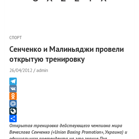
СПОРТ
Сенченко и Малиньяджи провели
открытую тренировку
26/04/2012
admin
T
e
V
l
K
O
e
d
M
g
n
a
L
Открытая тренировка действующего чемпиона мира
r
o
i
i
О
Вячеслава Сенченко («Union Boxing Promotion», Украина) и
a
k
l
v
т
официального претендента на это звание Пол