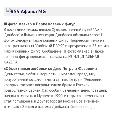
Афиша MG
III фото-пленэр в Парке кованых фигур
В последних числах января Художественный музей "Арт-
Донбасс" и Гильдия кузнецов Донбасса объявили старт III
фото-пленэру в Парке кованых фигур. Творческая тема на
этот раз названа "Любимый ПАРК!" и приурочена в 25-летию
Парка кованых фигур. Сообщение III фото-пленэр в Парке
кованых фигур появились сначала на MUNИЦИПАЛЬНАЯ
GAZЕТА.
«Объективная любовь» ко Дню Петра и Февронии
День семьи, любви и верности — молодой праздник,
приуроченный ко дню памяти святых Петра и Февронии,
которых считают покровителями брака в Русской
православной церкви. Как особый семейный день, праздник
начали отмечать в Муроме в 1990-е годы, со временем он
стал популярен и в других города России. Всё активней
отмечают 8 июля и жители Донбасса. Сообщение […]