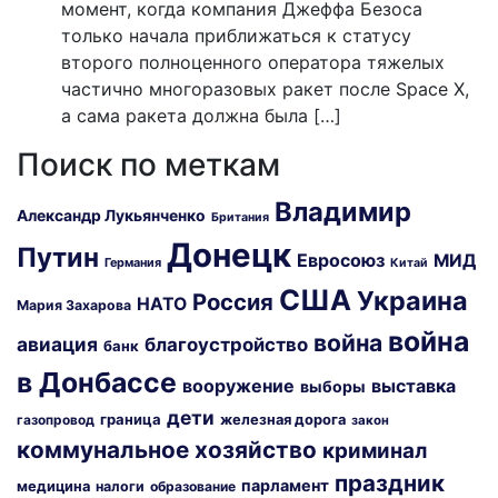
момент, когда компания Джеффа Безоса
только начала приближаться к статусу
второго полноценного оператора тяжелых
частично многоразовых ракет после Space X,
а сама ракета должна была […]
Поиск по меткам
Владимир
Александр Лукьянченко
Британия
Донецк
Путин
Евросоюз
МИД
Германия
Китай
США
Украина
Россия
НАТО
Мария Захарова
война
война
авиация
благоустройство
банк
в Донбассе
вооружение
выставка
выборы
дети
граница
железная дорога
газопровод
закон
коммунальное хозяйство
криминал
праздник
парламент
медицина
налоги
образование