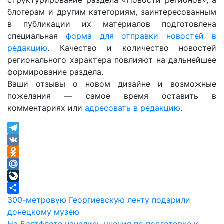
структурирование раздела «Новости регионов», а
блогерам и другим категориям, заинтересованным
в публикации их материалов подготовлена
специальная
форма для отправки новостей в
редакцию
. Качество и количество новостей
регионального характера повлияют на дальнейшее
формирование раздела.
Ваши отзывы о новом дизайне и возможные
пожелания — самое время оставить в
комментариях или
адресовать в редакцию
.
Telegram
VK
Odnoklassniki
Mail.Ru
LiveJournal
Навигация
Отправить
300-метровую Георгиевскую ленту подарили
донецкому музею
по