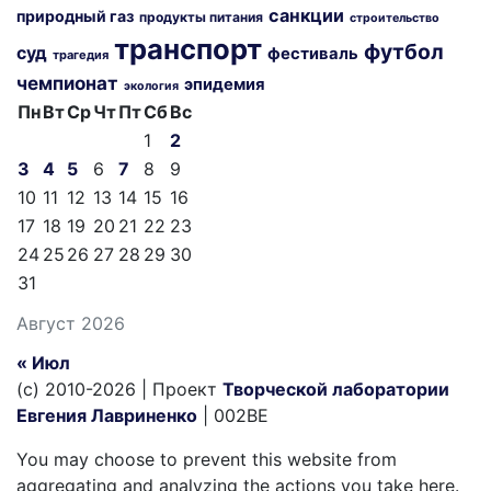
санкции
природный газ
продукты питания
строительство
транспорт
футбол
суд
фестиваль
трагедия
чемпионат
эпидемия
экология
Пн
Вт
Ср
Чт
Пт
Сб
Вс
1
2
3
4
5
6
7
8
9
10
11
12
13
14
15
16
17
18
19
20
21
22
23
24
25
26
27
28
29
30
31
Август 2026
« Июл
(c) 2010-2026 | Проект
Творческой лаборатории
Евгения Лавриненко
| 002BE
You may choose to prevent this website from
aggregating and analyzing the actions you take here.