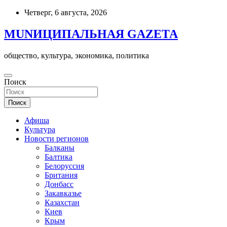
Skip
Четверг, 6 августа, 2026
to
content
MUNИЦИПАЛЬНАЯ GAZЕТА
общество, культура, экономика, политика
Поиск
Поиск
Афиша
Культура
Новости регионов
Балканы
Балтика
Белоруссия
Британия
Донбасс
Закавказье
Казахстан
Киев
Крым