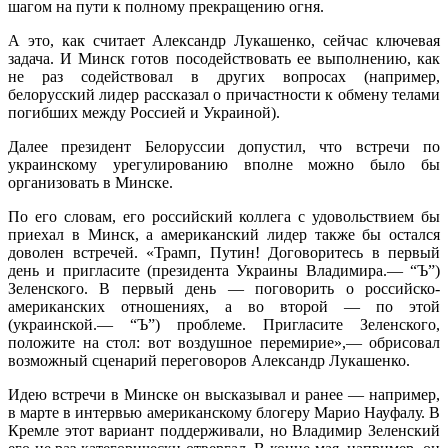
шагом на пути к полному прекращению огня.
А это, как считает Александр Лукашенко, сейчас ключевая
задача. И Минск готов посодействовать ее выполнению, как
не раз содействовал в других вопросах (например,
белорусский лидер рассказал о причастности к обмену телами
погибших между Россией и Украиной).
Далее президент Белоруссии допустил, что встречи по
украинскому урегулированию вполне можно было бы
организовать в Минске.
По его словам, его российский коллега с удовольствием бы
приехал в Минск, а американский лидер также бы остался
доволен встречей. «Трамп, Путин! Договоритесь в первый
день и пригласите (президента Украины Владимира.— “Ъ”)
Зеленского. В первый день — поговорить о российско-
американских отношениях, а во второй — по этой
(украинской.— “Ъ”) проблеме. Пригласите Зеленского,
положите на стол: вот воздушное перемирие»,— обрисовал
возможный сценарий переговоров Александр Лукашенко.
Идею встречи в Минске он высказывал и ранее — например,
в марте в интервью американскому блогеру Марио Науфалу. В
Кремле этот вариант поддерживали, но Владимир Зеленский