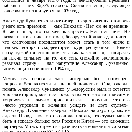
состоялись в январе этого года, и действующий президент
набрал на них 86,8% голосов. Соответственно, следующее
голосование планируется на 2030 год.
Александр Лукашенко также отверг предположения о том, что
у него есть преемник — сын Николай: «Нет, он не преемник.
Я так и знал, что ты хочешь спросить. Нет, нет, нет». Не
назвав в итоге никаких имен, белорусский лидер дал понять,
что следующим президентом может стать в том числе и
человек, который скорректирует курс республики. «Только
сразу пускай ничего не ломает, а так, как я делал,— опираясь
на плечи сильных, на то, что есть, спокойно эволюционно
развивал страну»,— дал напутствие Александр Лукашенко,
занимающий свой пост с 1994 года.
Между тем основная часть интервью была посвящена
вопросам безопасности и внешней политики. Она, как дал
понять Александр Лукашенко, у Белоруссии была и остается
многовекторной, хотя все государства «от кого-то зависят» и
«стремятся к кому-то прислониться». Напомнив, что его
«часто упрекали в желании усидеть на двух стульях»,
Александр Лукашенко заверил: «Никогда на двух стульях не
сидел». Правда, после этого он дал понять, что стульев может
быть и гораздо больше: хотя Россия и Китай — это ключевые
партнеры, Минск стремится развивать отношения и со всеми
остальными, включая ЕС и США.