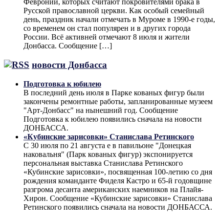
Февронии, которых считают покровителями брака в
Русской православной церкви. Как особый семейный
день, праздник начали отмечать в Муроме в 1990-е годы,
со временем он стал популярен и в других города
России. Всё активней отмечают 8 июля и жители
Донбасса. Сообщение […]
новости Донбасса
Подготовка к юбилею
В последний день июля в Парке кованых фигур были
закончены ремонтные работы, запланированные музеем
"Арт-Донбасс" на нынешний год. Сообщение
Подготовка к юбилею появились сначала на новости
ДОНБАССА.
«Кубинские зарисовки» Станислава Ретинского
С 30 июля по 21 августа е в павильоне "Донецкая
наковальня" (Парк кованых фигур) экспонируется
персональная выставка Станислава Ретинского
«Кубинские зарисовки», посвященная 100-летию со дня
рождения команданте Фиделя Кастро и 65-й годовщине
разгрома десанта американских наемников на Плайя-
Хирон. Сообщение «Кубинские зарисовки» Станислава
Ретинского появились сначала на новости ДОНБАССА.