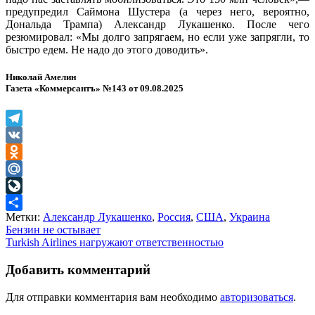
предупредил Саймона Шустера (а через него, вероятно,
Дональда Трампа) Александр Лукашенко. После чего
резюмировал: «Мы долго запрягаем, но если уже запрягли, то
быстро едем. Не надо до этого доводить».
Николай Амелин
Газета «Коммерсантъ» №143 от 09.08.2025
Telegram
VK
Odnoklassniki
Mail.Ru
LiveJournal
Метки:
Александр Лукашенко
,
Россия
,
США
,
Украина
Отправить
Навигация
Бензин не остывает
Turkish Airlines нагружают ответственностью
по
записям
Добавить комментарий
Для отправки комментария вам необходимо
авторизоваться
.