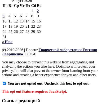
Август 2026
Пн
Вт
Ср
Чт
Пт
Сб
Вс
1
2
3
4
5
6
7
8
9
10
11
12
13
14
15
16
17
18
19
20
21
22
23
24
25
26
27
28
29
30
31
« Июл
(c) 2010-2026 | Проект
Творческой лаборатории Евгения
Лавриненко
| 002BE
You may choose to prevent this website from aggregating and
analyzing the actions you take here. Doing so will protect your
privacy, but will also prevent the owner from learning from your
actions and creating a better experience for you and other users.
You are not opted out. Uncheck this box to opt-out.
This opt out feature requires JavaScript.
Связь с редакцией