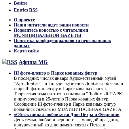
Войти
Entries
RSS
О проекте
Наши читатели ждут ваши новости
Поделитесь новостью с читателями
MUNИЦИПАЛЬНОЙ GAZЕТЫ
Политика конфиденциальности персональных
данных
Карта сайта
Афиша MG
III фото-пленэр в Парке кованых фигур
В последних числах января Художественный музей
"Арт-Донбасс" и Гильдия кузнецов Донбасса объявили
старт III фото-пленэру в Парке кованых фигур.
Творческая тема на этот раз названа "Любимый ПАРК!"
и приурочена в 25-летию Парка кованых фигур.
Сообщение III фото-пленэр в Парке кованых фигур
появились сначала на MUNИЦИПАЛЬНАЯ GAZЕТА.
«Объективная любовь» ко Дню Петра и Февронии
День семьи, любви и верности — молодой праздник,
приуроченный ко дню памяти святых Петра и