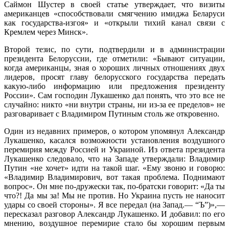
Саймон Шустер в своей статье утверждает, что визиты
американцев «способствовали смягчению имиджа Беларуси
как государства-изгоя» и «открыли тихий канал связи с
Кремлем через Минск».
Второй тезис, по сути, подтвердили и в администрации
президента Белоруссии, где отметили: «Бывают ситуации,
когда американцы, зная о хороших личных отношениях двух
лидеров, просят главу белорусского государства передать
какую-либо информацию или предложения президенту
России». Сам господин Лукашенко дал понять, что это все не
случайно: никто «ни внутри страны, ни из-за ее пределов» не
разговаривает с Владимиром Путиным столь же откровенно.
Один из недавних примеров, о котором упомянул Александр
Лукашенко, касался возможности установления воздушного
перемирия между Россией и Украиной. Из ответа президента
Лукашенко следовало, что на Западе утверждали: Владимир
Путин «не хочет» идти на такой шаг. «Ему звоню и говорю:
«Владимир Владимирович, вот такая проблема. Поднимают
вопрос». Он мне по-дружески так, по-братски говорит: «Да ты
что?! Да мы за! Мы не против. Но Украина пусть не наносит
удары со своей стороны». Я все передал (на Запад.— “Ъ”)»,—
пересказал разговор Александр Лукашенко. И добавил: по его
мнению, воздушное перемирие стало бы хорошим первым