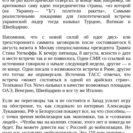
его не раз категорически отвергал. В конце мая, например, он
критиковал саму идею посредничества страны, «из которой
(на Украину.— “Ъ”) полетели ракеты». Самыми
реалистичными локациями для гипотетической встречи
украинский лидер тогда называл Турцию, Ватикан и
Швейцарию.
Напомним, что с новой силой об идее двух- или
трехстороннего саммита заговорили после состоявшегося 6
августа визита в Москву спецпосланника президента Трампа
Стива Уиткоффа. К вечеру пятницы, 8 августа, ясности о дате
и месте встречи так и не появилось. Одни СМИ со ссылкой на
источники говорили о начале следующей недели, другие — о
ее конце. Одни писали о возможности встречи в Риме, другие
это тотчас же опровергали. Источник ТАСС отмечал, что
встреча «может состояться в одной из арабских стран».
Телеканал Fox News называл в качестве возможных площадок
ОАЭ, Венгрию, Швейцарию и все ту же Италию.
Если же переговоры так и не состоятся и Запад усилит игру
на обострение, то, как следовало из интервью Александра
Лукашенко, РФ и Белоруссия покажут все, на что способны,—
с точки зрения мобилизации как экономики, так и «сознания
людей». «Чтобы мы на коленях стояли, этого нет и никогда не
будет. Вы можете довести нас с Россией до мобилизации. Не
надо нас заставлять мобилизоваться. Это 150 млн человек»,—