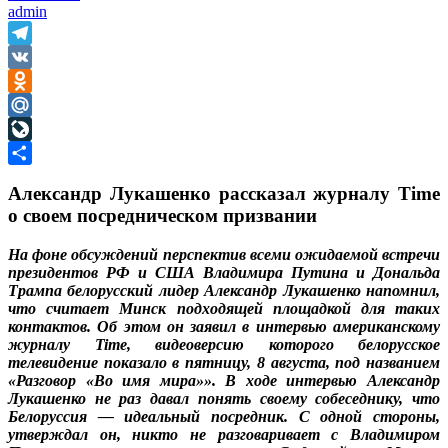
admin
Telegram
VK
Odnoklassniki
Mail.Ru
LiveJournal
Отправить
Александр Лукашенко рассказал журналу Time
о своем посредническом призвании
На фоне обсуждений перспектив всеми ожидаемой встречи
президентов РФ и США Владимира Путина и Дональда
Трампа белорусский лидер Александр Лукашенко напомнил,
что считает Минск подходящей площадкой для таких
контактов. Об этом он заявил в интервью американскому
журналу Time, видеоверсию которого белорусское
телевидение показало в пятницу, 8 августа, под названием
«Разговор «Во имя мира»». В ходе интервью Александр
Лукашенко не раз давал понять своему собеседнику, что
Белоруссия — идеальный посредник. С одной стороны,
утверждал он, никто не разговаривает с Владимиром