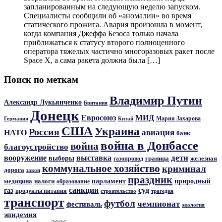
запланированным на следующую неделю запуском.
Специалисты сообщили об «аномалии» во время
статического прожига. Авария произошла в момент,
когда компания Джеффа Безоса только начала
приближаться к статусу второго полноценного
оператора тяжелых частично многоразовых ракет после
Space X, а сама ракета должна была […]
Поиск по меткам
Владимир Путин
Александр Лукьянченко
Британия
Донецк
Евросоюз
МИД
Мария Захарова
Германия
Китай
США
Украина
Россия
авиация
НАТО
банк
война в Донбассе
война
благоустройство
дети
вооружение
выставка
выборы
граница
железная
газопровод
коммунальное хозяйство
криминал
дорога
закон
праздник
парламент
природный
медицина
налоги
образование
санкции
суд
газ
продукты питания
трагедия
строительство
транспорт
футбол
чемпионат
фестиваль
экология
эпидемия