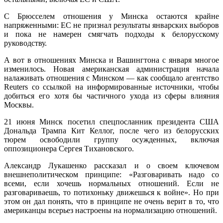
С Брюсселем отношения у Минска остаются крайне
напряженными: ЕС не признал результаты январских выборов
и пока не намерен смягчать подходы к белорусскому
руководству.
А вот в отношениях Минска и Вашингтона с января многое
изменилось. Новая американская администрация начала
налаживать отношения с Минском — как сообщало агентство
Reuters со ссылкой на информированные источники, чтобы
добиться его хотя бы частичного ухода из сферы влияния
Москвы.
21 июня Минск посетил спецпосланник президента США
Дональда Трампа Кит Келлог, после чего из белорусских
тюрем освободили группу осужденных, включая
оппозиционера Сергея Тихановского.
Александр Лукашенко рассказал и о своем ключевом
внешнеполитическом принципе: «Разговаривать надо со
всеми, если хочешь нормальных отношений. Если не
разговариваешь, то потихоньку движешься к войне». Но при
этом он дал понять, что в принципе не очень верит в то, что
американцы всерьез настроены на нормализацию отношений.