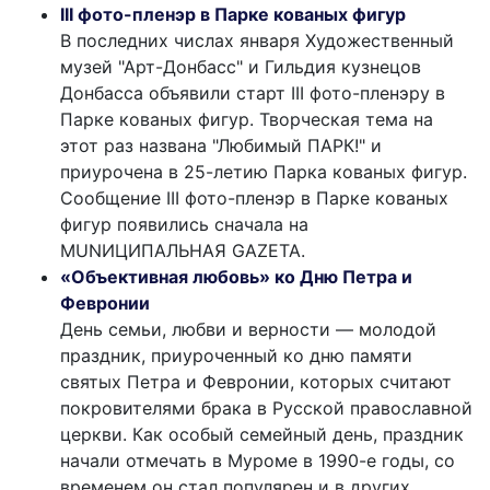
III фото-пленэр в Парке кованых фигур
В последних числах января Художественный
музей "Арт-Донбасс" и Гильдия кузнецов
Донбасса объявили старт III фото-пленэру в
Парке кованых фигур. Творческая тема на
этот раз названа "Любимый ПАРК!" и
приурочена в 25-летию Парка кованых фигур.
Сообщение III фото-пленэр в Парке кованых
фигур появились сначала на
MUNИЦИПАЛЬНАЯ GAZЕТА.
«Объективная любовь» ко Дню Петра и
Февронии
День семьи, любви и верности — молодой
праздник, приуроченный ко дню памяти
святых Петра и Февронии, которых считают
покровителями брака в Русской православной
церкви. Как особый семейный день, праздник
начали отмечать в Муроме в 1990-е годы, со
временем он стал популярен и в других