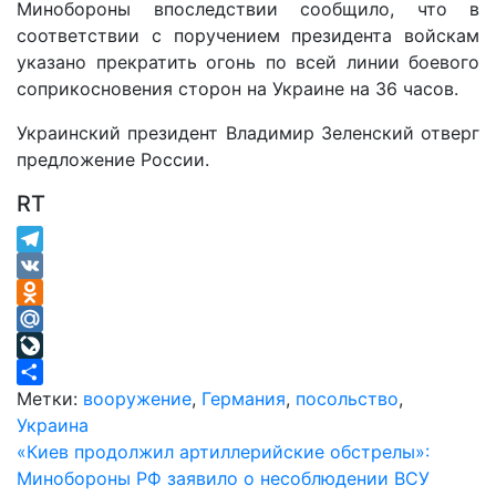
Минобороны впоследствии сообщило, что в
соответствии с поручением президента войскам
указано прекратить огонь по всей линии боевого
соприкосновения сторон на Украине на 36 часов.
Украинский президент Владимир Зеленский отверг
предложение России.
RT
Telegram
VK
Odnoklassniki
Mail.Ru
LiveJournal
Отправить
Метки:
вооружение
,
Германия
,
посольство
,
Украина
Навигация
«Киев продолжил артиллерийские обстрелы»:
Минобороны РФ заявило о несоблюдении ВСУ