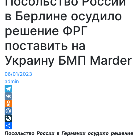
Посольство России
в Берлине осудило
решение ФРГ
поставить на
Украину БМП Marder
06/01/2023
admin
Telegram
VK
Odnoklassniki
Mail.Ru
LiveJournal
Отправить
Посольство России в Германии осудило решение