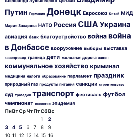
Александр Лукьянченко
Британия
Донецк
Путин
Евросоюз
МИД
Германия
Китай
США
Украина
Россия
НАТО
Мария Захарова
война
война
авиация
благоустройство
банк
в Донбассе
вооружение
выставка
выборы
дети
граница
железная дорога
газопровод
закон
коммунальное хозяйство
криминал
праздник
парламент
медицина
налоги
образование
санкции
природный газ
продукты питания
строительство
транспорт
футбол
суд
фестиваль
трагедия
чемпионат
эпидемия
экология
Пн
Вт
Ср
Чт
Пт
Сб
Вс
1
2
3
4
5
6
7
8
9
10
11
12
13
14
15
16