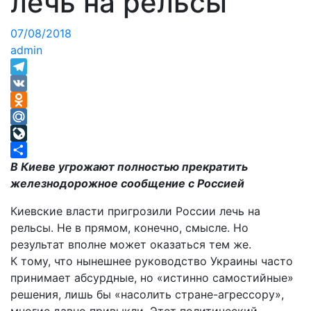
лечь на рельсы
07/08/2018
admin
Telegram
VK
Odnoklassniki
Mail.Ru
LiveJournal
Отправить
В Киеве угрожают полностью прекратить
железнодорожное сообщение с Россией
Киевские власти пригрозили России лечь на
рельсы. Не в прямом, конечно, смысле. Но
результат вполне может оказаться тем же.
К тому, что нынешнее руководство Украины часто
принимает абсурдные, но «истинно самостийные»
решения, лишь бы «насолить стране-агрессору»,