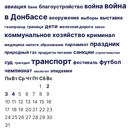
война
война
авиация
благоустройство
банк
в Донбассе
вооружение
выставка
выборы
дети
граница
железная дорога
газопровод
закон
коммунальное хозяйство
криминал
праздник
парламент
медицина
налоги
образование
санкции
природный газ
продукты питания
строительство
транспорт
футбол
суд
фестиваль
трагедия
чемпионат
эпидемия
экология
Пн
Вт
Ср
Чт
Пт
Сб
Вс
1
2
3
4
5
6
7
8
9
10
11
12
13
14
15
16
17
18
19
20
21
22
23
24
25
26
27
28
29
30
31