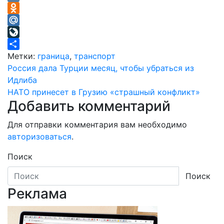
VK
Odnoklassniki
Mail.Ru
LiveJournal
Отправить
Метки:
граница
,
транспорт
Навигация
Россия дала Турции месяц, чтобы убраться из
Идлиба
по
НАТО принесет в Грузию «страшный конфликт»
Добавить комментарий
записям
Для отправки комментария вам необходимо
авторизоваться
.
Поиск
Поиск
Реклама