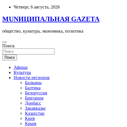
Skip
Четверг, 6 августа, 2026
to
content
MUNИЦИПАЛЬНАЯ GAZЕТА
общество, культура, экономика, политика
Поиск
Поиск
Афиша
Культура
Новости регионов
Балканы
Балтика
Белоруссия
Британия
Донбасс
Закавказье
Казахстан
Киев
Крым