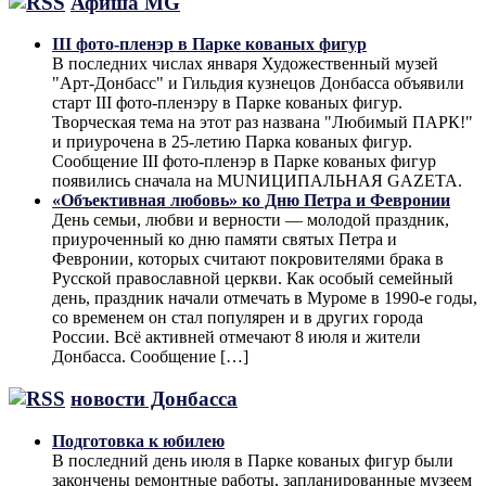
Афиша MG
III фото-пленэр в Парке кованых фигур
В последних числах января Художественный музей
"Арт-Донбасс" и Гильдия кузнецов Донбасса объявили
старт III фото-пленэру в Парке кованых фигур.
Творческая тема на этот раз названа "Любимый ПАРК!"
и приурочена в 25-летию Парка кованых фигур.
Сообщение III фото-пленэр в Парке кованых фигур
появились сначала на MUNИЦИПАЛЬНАЯ GAZЕТА.
«Объективная любовь» ко Дню Петра и Февронии
День семьи, любви и верности — молодой праздник,
приуроченный ко дню памяти святых Петра и
Февронии, которых считают покровителями брака в
Русской православной церкви. Как особый семейный
день, праздник начали отмечать в Муроме в 1990-е годы,
со временем он стал популярен и в других города
России. Всё активней отмечают 8 июля и жители
Донбасса. Сообщение […]
новости Донбасса
Подготовка к юбилею
В последний день июля в Парке кованых фигур были
закончены ремонтные работы, запланированные музеем