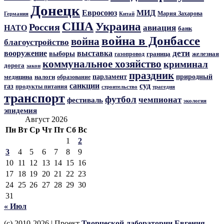
Донецк
Евросоюз
МИД
Мария Захарова
Германия
Китай
США
Украина
Россия
авиация
НАТО
банк
война в Донбассе
война
благоустройство
дети
вооружение
выставка
выборы
граница
железная
газопровод
коммунальное хозяйство
криминал
дорога
закон
праздник
парламент
природный
медицина
налоги
образование
санкции
суд
газ
продукты питания
трагедия
строительство
транспорт
футбол
чемпионат
фестиваль
экология
эпидемия
Август 2026
Пн
Вт
Ср
Чт
Пт
Сб
Вс
1
2
3
4
5
6
7
8
9
10
11
12
13
14
15
16
17
18
19
20
21
22
23
24
25
26
27
28
29
30
31
« Июл
(c) 2010-2026 | Проект
Творческой лаборатории Евгения