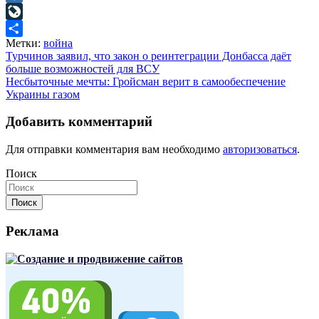
Mail.Ru
LiveJournal
Метки:
война
Отправить
Навигация
Турчинов заявил, что закон о реинтеграции Донбасса даёт
больше возможностей для ВСУ
по
Несбыточные мечты: Гройсман верит в самообеспечение
записям
Украины газом
Добавить комментарий
Для отправки комментария вам необходимо
авторизоваться
.
Поиск
Поиск
Реклама