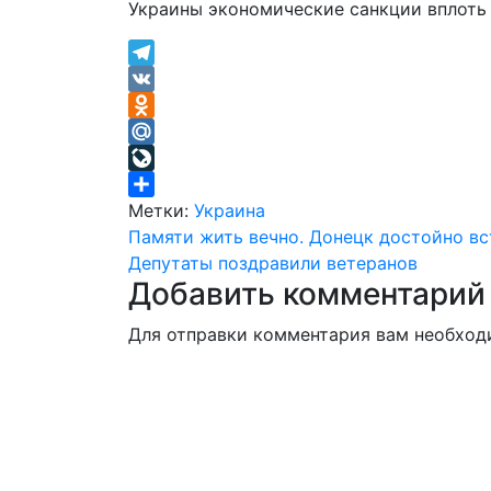
Украины экономические санкции вплоть 
Telegram
VK
Odnoklassniki
Mail.Ru
LiveJournal
Отправить
Метки:
Украина
Навигация
Памяти жить вечно. Донецк достойно в
Депутаты поздравили ветеранов
по
Добавить комментарий
записям
Для отправки комментария вам необхо