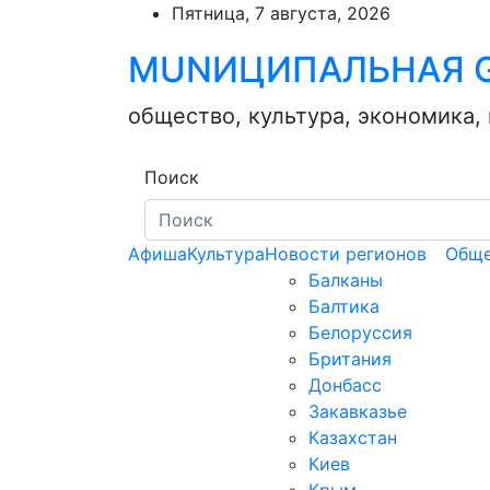
Skip
Пятница, 7 августа, 2026
to
MUNИЦИПАЛЬНАЯ G
content
общество, культура, экономика,
Поиск
Афиша
Культура
Новости регионов
Обще
Балканы
Балтика
Белоруссия
Британия
Донбасс
Закавказье
Казахстан
Киев