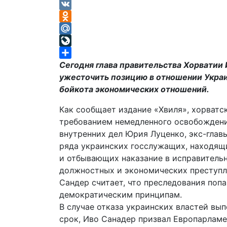
Telegram
VK
Odnoklassniki
Mail.Ru
LiveJournal
Отправить
Сегодня глава правительства Хорватии
ужесточить позицию в отношении Украи
бойкота экономических отношений.
Как сообщает издание «Хвиля», хорват
требованием немедленного освобожден
внутренних дел Юрия Луценко, экс-главы
ряда украинских госслужащих, находящ
и отбывающих наказание в исправитель
должностных и экономических преступл
Сандер считает, что преследования поп
демократическим принципам.
В случае отказа украинских властей вы
срок, Иво Санадер призвал Европарлам