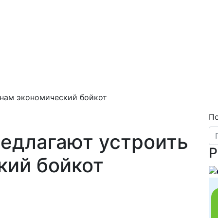
 нам экономический бойкот
П
редлагают устроить
Р
кий бойкот