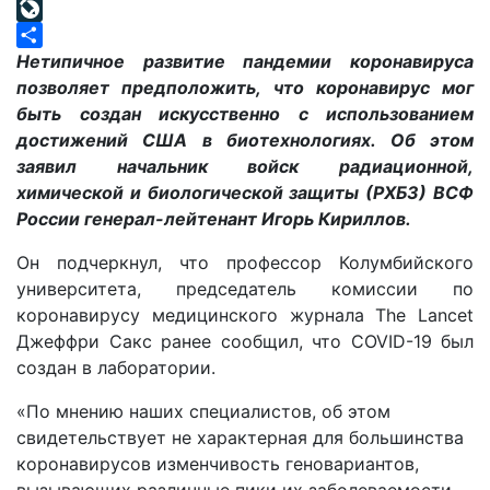
Mail.Ru
LiveJournal
Отправить
Нетипичное развитие пандемии коронавируса
позволяет предположить, что коронавирус мог
быть создан искусственно с использованием
достижений США в биотехнологиях. Об этом
заявил начальник войск радиационной,
химической и биологической защиты (РХБЗ) ВСФ
России генерал-лейтенант Игорь Кириллов.
Он подчеркнул, что профессор Колумбийского
университета, председатель комиссии по
коронавирусу медицинского журнала The Lancet
Джеффри Сакс ранее сообщил, что COVID-19 был
создан в лаборатории.
«По мнению наших специалистов, об этом
свидетельствует не характерная для большинства
коронавирусов изменчивость геновариантов,