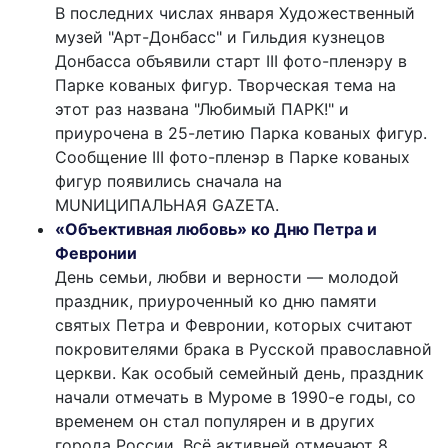
В последних числах января Художественный
музей "Арт-Донбасс" и Гильдия кузнецов
Донбасса объявили старт III фото-пленэру в
Парке кованых фигур. Творческая тема на
этот раз названа "Любимый ПАРК!" и
приурочена в 25-летию Парка кованых фигур.
Сообщение III фото-пленэр в Парке кованых
фигур появились сначала на
MUNИЦИПАЛЬНАЯ GAZЕТА.
«Объективная любовь» ко Дню Петра и
Февронии
День семьи, любви и верности — молодой
праздник, приуроченный ко дню памяти
святых Петра и Февронии, которых считают
покровителями брака в Русской православной
церкви. Как особый семейный день, праздник
начали отмечать в Муроме в 1990-е годы, со
временем он стал популярен и в других
города России. Всё активней отмечают 8