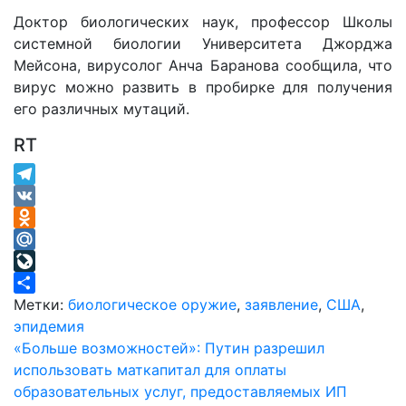
Доктор биологических наук, профессор Школы
системной биологии Университета Джорджа
Мейсона, вирусолог Анча Баранова сообщила, что
вирус можно развить в пробирке для получения
его различных мутаций.
RT
Telegram
VK
Odnoklassniki
Mail.Ru
LiveJournal
Отправить
Метки:
биологическое оружие
,
заявление
,
США
,
эпидемия
Навигация
«Больше возможностей»: Путин разрешил
использовать маткапитал для оплаты
по
образовательных услуг, предоставляемых ИП