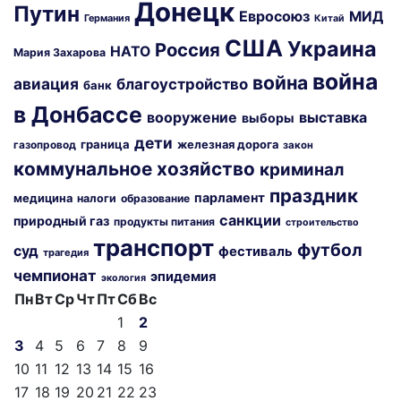
Донецк
Путин
Евросоюз
МИД
Германия
Китай
США
Украина
Россия
НАТО
Мария Захарова
война
война
авиация
благоустройство
банк
в Донбассе
вооружение
выставка
выборы
дети
граница
железная дорога
газопровод
закон
коммунальное хозяйство
криминал
праздник
парламент
медицина
налоги
образование
санкции
природный газ
продукты питания
строительство
транспорт
футбол
суд
фестиваль
трагедия
чемпионат
эпидемия
экология
Пн
Вт
Ср
Чт
Пт
Сб
Вс
1
2
3
4
5
6
7
8
9
10
11
12
13
14
15
16
17
18
19
20
21
22
23