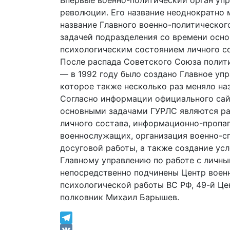
Впервые военно-политический орган упр
революции. Его название неоднократно м
название Главного военно-политическо
задачей подразделения со времени осно
психологическим состоянием личного со
После распада Советского Союза полити
— в 1992 году было создано Главное упр
которое также несколько раз меняло на
Согласно информации официального сай
основными задачами ГУРЛС являются ра
личного состава, информационно-пропаг
военнослужащих, организация военно-сп
досуговой работы, а также создание ус
Главному управлению по работе с личн
непосредственно подчинены Центр воен
психологической работы ВС РФ, 49-й Це
полковник Михаил Барышев.