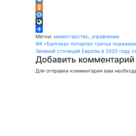
Telegram
VK
Odnoklassniki
Mail.Ru
LiveJournal
Отправить
Метки:
министерство
,
управление
Навигация
ФК «Балтика» потерпел третье поражен
Зеленой столицей Европы в 2020 году с
по
Добавить комментарий
записям
Для отправки комментария вам необхо