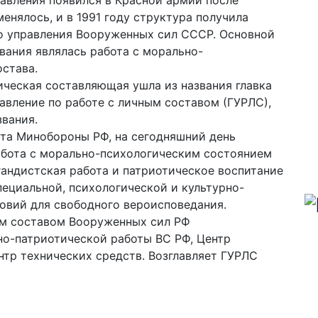
авления появился в Красной армии после
енялось, и в 1991 году структура получила
го управления Вооруженных сил СССР. Основной
вания являлась работа с морально-
става.
ческая составляющая ушла из названия главка
авление по работе с личным составом (ГУРЛС),
звания.
та Минобороны РФ, на сегодняшний день
бота с морально-психологическим состоянием
андистская работа и патриотическое воспитание
ециальной, психологической и культурно-
ловий для свободного вероисповедания.
ым составом Вооруженных сил РФ
но-патриотической работы ВС РФ, Центр
нтр технических средств. Возглавляет ГУРЛС