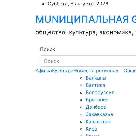
Skip
Суббота, 8 августа, 2026
to
MUNИЦИПАЛЬНАЯ G
content
общество, культура, экономика,
Поиск
Афиша
Культура
Новости регионов
Обще
Балканы
Балтика
Белоруссия
Британия
Донбасс
Закавказье
Казахстан
Киев