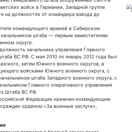
демию Генерального штаба Вооруженных Сил РФ
оветских войск в Германии, Западной группе
е на должностях от командира взвода до
тителя командующего армией в Сибирском
л начальником штаба — первым заместителем
енном округе.
 должность начальника управления Главного
таба ВС РФ. С мая 2010 по январь 2012 года был
зского, затем Южного военного округов, в
дующего войсками Южного военного округа, с
начальником штаба Западного военного округа, с
начальником Главного оперативного управления
го Штаба ВС РФ.
 Российской Федерации назначен командующим
агражден орденом «За военные заслуги»,
ние