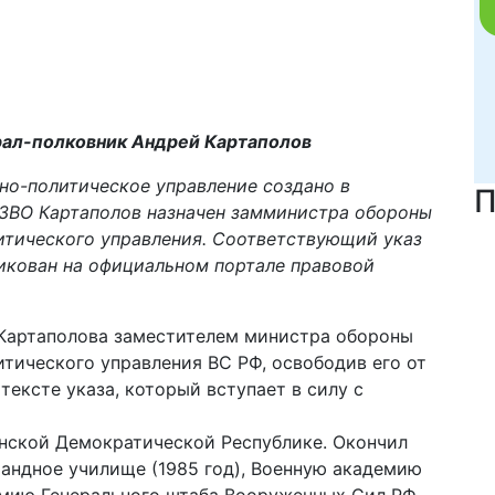
рал-полковник Андрей Картаполов
но-политическое управление создано в
П
ВО Картаполов назначен замминистра обороны
итического управления. Соответствующий указ
икован на официальном портале правовой
 Картаполова заместителем министра обороны
тического управления ВС РФ, освободив его от
ексте указа, который вступает в силу с
анской Демократической Республике. Окончил
ндное училище (1985 год), Военную академию