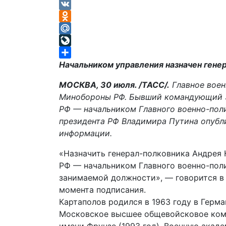
Telegram
VK
Odnoklassniki
Mail.Ru
LiveJournal
Отправить
Начальником управления назначен гене
МОСКВА, 30 июля. /ТАСС/.
Главное воен
Минобороны РФ. Бывший командующий З
РФ — начальником Главного военно-пол
президента РФ Владимира Путина опубл
информации.
«Назначить генерал-полковника Андрея
РФ — начальником Главного военно-поли
занимаемой должности», — говорится в т
момента подписания.
Картаполов родился в 1963 году в Герм
Московское высшее общевойсковое кома