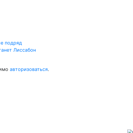
ие подряд
танет Лиссабон
димо
авторизоваться
.