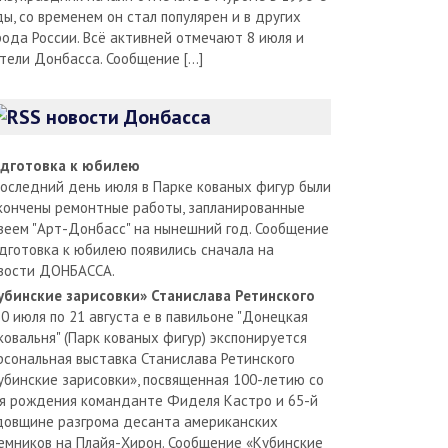
ды, со временем он стал популярен и в других
рода России. Всё активней отмечают 8 июля и
тели Донбасса. Сообщение […]
новости Донбасса
дготовка к юбилею
последний день июля в Парке кованых фигур были
кончены ремонтные работы, запланированные
зеем "Арт-Донбасс" на нынешний год. Сообщение
дготовка к юбилею появились сначала на
вости ДОНБАССА.
убинские зарисовки» Станислава Ретинского
30 июля по 21 августа е в павильоне "Донецкая
ковальня" (Парк кованых фигур) экспонируется
рсональная выставка Станислава Ретинского
убинские зарисовки», посвященная 100-летию со
я рождения команданте Фиделя Кастро и 65-й
довщине разгрома десанта американских
емников на Плайя-Хирон. Сообщение «Кубинские