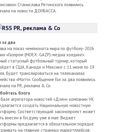
рисовки» Станислава Ретинского появились
ачала на новости ДОНБАССА.
PR, реклама & Co
л за два
ава на показ чемпионата мира по футболу-2026
пил «Газпром (MOEX: GAZP)-медиа холдинг».
мый статусный футбольный турнир, который
ойдет в США, Канаде и Мексике с 11 июня по 19
ля, будет транслироваться на телеканалах
мейства «Матч». Сообщение Гол за два появились
ачала на PR, реклама & Co.
бойтесь блога
 базе агрегатора новостей «Дзен» компании VK
едлагается создать Национальную новостную
атформу. Соответствующий законопроект может
ть внесен в Госдуму уже в мае. Виджет
атформы предлагается в обязательном порядке
траивать на главную страницу маркетплейсов,