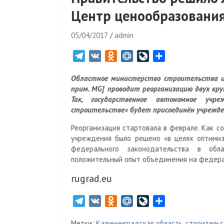
Центр ценообразования
05/04/2017
admin
T
V
O
M
L
О
e
K
d
a
i
т
Областное министерство строительства и
l
n
i
v
п
прим. MG] проводит реорганизацию двух кр
e
o
l
e
р
Так, государственное автономное учре
g
k
.
J
а
строительстве» будет присоединён учрежде
r
l
R
o
в
Реорганизация стартовала в феврале. Как 
a
a
u
u
и
учреждения было решено «в целях оптимиз
m
s
r
т
федерального законодательства в обл
s
n
ь
положительный опыт объединения на федераль
n
a
i
l
rugrad.eu
k
i
T
V
O
M
L
О
e
K
d
a
i
т
Метки:
Калининградская область
,
строительс