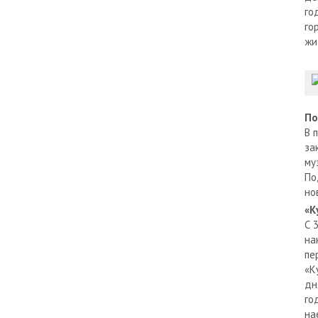
го
го
жи
По
В 
за
му
По
но
«К
С 
на
пе
«К
дн
го
на