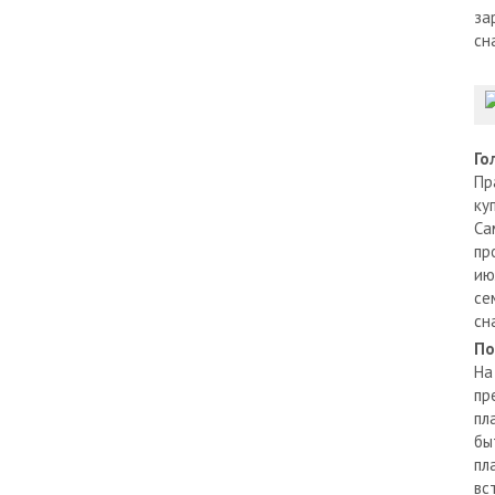
за
сн
Го
Пр
ку
Са
пр
ию
се
сн
По
На
пр
пл
бы
пл
вс