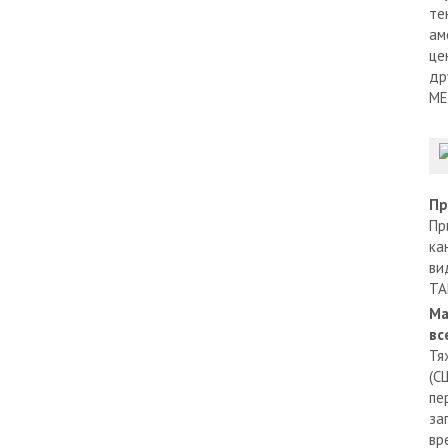
те
ам
це
др
МЕ
Пр
Пр
ка
ви
TA
Ма
вс
Тя
(С
пе
за
вр