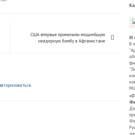
Ка
США впервые применили мощнейшую
II
неядерную бомбу в Афганистане
В 
"А
об
фи
"Л
ко
ко
авторизоваться
.
MU
«О
Фе
Де
пр
Фе
Ру
де