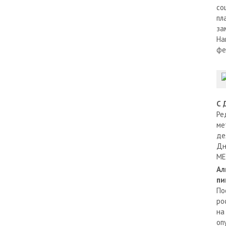
со
пл
за
На
фе
С 
Ре
ме
де
Дн
МЕ
Ал
пи
По
ро
на
оп