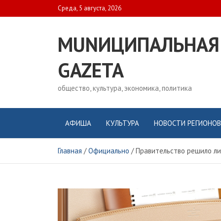
Skip
Среда, 5 августа, 2026
to
content
MUNИЦИПАЛЬНАЯ
GAZЕТА
общество, культура, экономика, политика
АФИША
КУЛЬТУРА
НОВОСТИ РЕГИОНОВ
Главная
Официально
Правительство решило ли