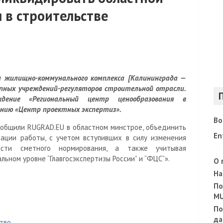
 в строительстве
 жилищно-коммунального комплекса [Калининграда —
упных учреждений-регуляторов строительной отрасли.
ждение «Региональный центр ценообразования в
нию «Центр проектных экспертиз».
Во
сообщили RUGRAD.EU в областном минстрое, объединить
En
ации работы, с учетом вступивших в силу изменения
асти сметного нормирования, а также учитывая
ном уровне “Главгосэкспертизы России” и “ФЦС”».
О 
На
По
M
По
да
тво