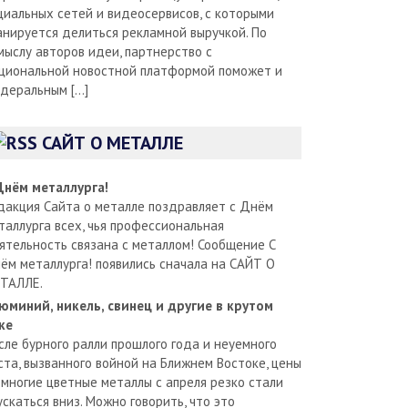
циальных сетей и видеосервисов, с которыми
анируется делиться рекламной выручкой. По
мыслу авторов идеи, партнерство с
циональной новостной платформой поможет и
деральным […]
САЙТ О МЕТАЛЛЕ
Днём металлурга!
дакция Сайта о металле поздравляет с Днём
таллурга всех, чья профессиональная
ятельность связана с металлом! Сообщение С
ём металлурга! появились сначала на САЙТ О
ТАЛЛЕ.
юминий, никель, свинец и другие в крутом
ке
сле бурного ралли прошлого года и неуемного
ста, вызванного войной на Ближнем Востоке, цены
 многие цветные металлы с апреля резко стали
ускаться вниз. Можно говорить, что это