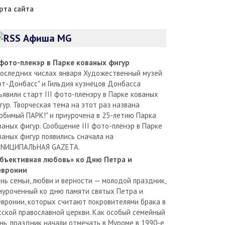
рта сайта
Афиша MG
I фото-пленэр в Парке кованых фигур
последних числах января Художественный музей
рт-Донбасс" и Гильдия кузнецов Донбасса
ъявили старт III фото-пленэру в Парке кованых
гур. Творческая тема на этот раз названа
юбимый ПАРК!" и приурочена в 25-летию Парка
ваных фигур. Сообщение III фото-пленэр в Парке
ваных фигур появились сначала на
NИЦИПАЛЬНАЯ GAZЕТА.
бъективная любовь» ко Дню Петра и
вронии
нь семьи, любви и верности — молодой праздник,
иуроченный ко дню памяти святых Петра и
вронии, которых считают покровителями брака в
сской православной церкви. Как особый семейный
нь, праздник начали отмечать в Муроме в 1990-е