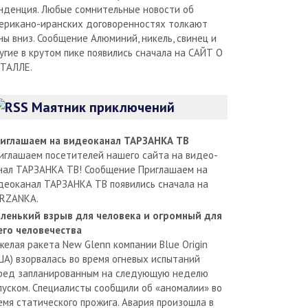
нденция. Любые сомнительные новости об
ерикано-иранских договоренностях толкают
ны вниз. Сообщение Алюминий, никель, свинец и
угие в крутом пике появились сначала на САЙТ О
ТАЛЛЕ.
Маятник приключений
иглашаем на видеоканал ТАРЗАНКА ТВ
иглашаем посетителей нашего сайта на видео-
нал ТАРЗАНКА ТВ! Сообщение Приглашаем на
деоканал ТАРЗАНКА ТВ появились сначала на
RZANKA.
ленький взрыв для человека и огромный для
его человечества
желая ракета New Glenn компании Blue Origin
ША) взорвалась во время огневых испытаний
ред запланированным на следующую неделю
пуском. Специалисты сообщили об «аномалии» во
емя статического прожига. Авария произошла в