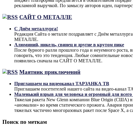
Виджет платформы предлагается в обязательном порядке 
рекламной выручкой. По замыслу авторов идеи, партнер
САЙТ О МЕТАЛЛЕ
С Днём металлурга!
Редакция Сайта о металле поздравляет с Днём металлург
МЕТАЛЛЕ.
Алюминий, никель, свинец и другие в крутом пике
После бурного ралли прошлого года и неуемного роста, 
говорить, что это тенденция. Любые сомнительные ново
появились сначала на САЙТ О МЕТАЛЛЕ.
Маятник приключений
Приглашаем на видеоканал ТАРЗАНКА ТВ
Приглашаем посетителей нашего сайта на видео-кана
Маленький взрыв для человека и огромный для всего
Тяжелая ракета New Glenn компании Blue Origin (США) 
«аномалии» во время статического прожига. Авария прои
тяжелых частично многоразовых ракет после Space X, а с
Поиск по меткам