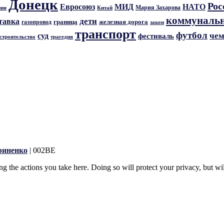
Донецк
Рос
Евросоюз
МИД
НАТО
Мария Захарова
ния
Китай
коммунальн
дети
тавка
граница
железная дорога
газопровод
закон
транспорт
футбол
чем
суд
фестиваль
трагедия
строительство
риненко
| 002BE
 the actions you take here. Doing so will protect your privacy, but wi