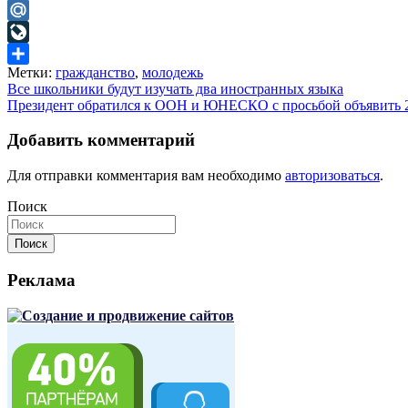
Odnoklassniki
Mail.Ru
LiveJournal
Метки:
гражданство
,
молодежь
Отправить
Навигация
Все школьники будут изучать два иностранных языка
Президент обратился к ООН и ЮНЕСКО с просьбой объявить 
по
записям
Добавить комментарий
Для отправки комментария вам необходимо
авторизоваться
.
Поиск
Поиск
Реклама