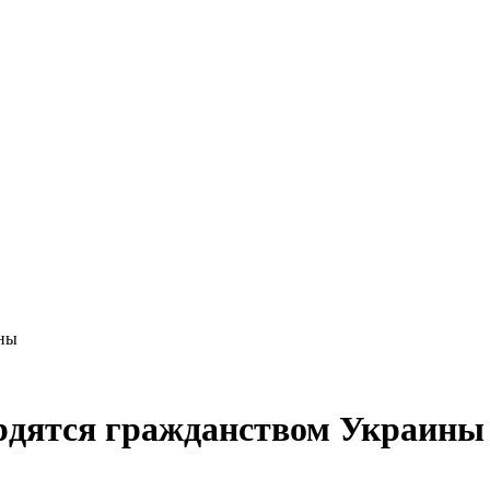
ины
рдятся гражданством Украины