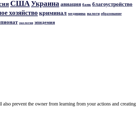
США
Украина
сия
авиация
благоустройство
банк
ое хозяйство
криминал
медицина
налоги
образование
пионат
эпидемия
экология
ll also prevent the owner from learning from your actions and creating