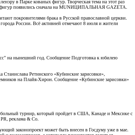
ленэру в Парке кованых фигур. Творческая тема на этот раз
аных фигур появились сначала на MUNИЦИПАЛЬНАЯ GAZЕТА.
итают покровителями брака в Русской православной церкви.
х города России. Всё активней отмечают 8 июля и жители
асс" на нынешний год. Сообщение Подготовка к юбилею
ка Станислава Ретинского «Кубинские зарисовки»,
наемников на Плайя-Хирон. Сообщение «Кубинские зарисовки»
тбольный турнир, который пройдет в США, Канаде и Мексике с
 PR, реклама & Co.
ующий законопроект может быть внесен в Госдуму уже в мае.