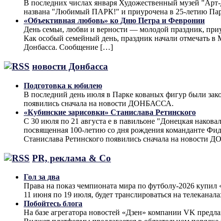
В последних числах января Художественный музей "Арт-До
названа "Любимый ПАРК!" и приурочена в 25-летию Па
«Объективная любовь» ко Дню Петра и Февронии
День семьи, любви и верности — молодой праздник, при
Как особый семейный день, праздник начали отмечать в М
Донбасса. Сообщение […]
новости Донбасса
Подготовка к юбилею
В последний день июля в Парке кованых фигур были за
появились сначала на новости ДОНБАССА.
«Кубинские зарисовки» Станислава Ретинского
С 30 июля по 21 августа е в павильоне "Донецкая наков
посвященная 100-летию со дня рождения команданте Фид
Станислава Ретинского появились сначала на новости 
PR, реклама & Co
Гол за два
Права на показ чемпионата мира по футболу-2026 купи
11 июня по 19 июля, будет транслироваться на телеканал
Побойтесь блога
На базе агрегатора новостей «Дзен» компании VK предла