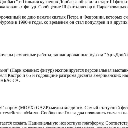
нбасс" и Гильдия кузнецов Донбасса объявили старт III фото-п
рка кованых фигур. Сообщение III фото-пленэр в Парке ков
уроченный ко дню памяти святых Петра и Февронии, которых сч
уроме в 1990-е годы, со временем он стал популярен и в други
кончены ремонтные работы, запланированные музеем "Арт-Донб
альня" (Парк кованых фигур) экспонируется персональная выстав
еля Кастро и 65-й годовщине разгрома десанта американских 
ДОНБАССА.
л «Газпром (MOEX: GAZP)-медиа холдинг». Самый статусный фу
ах семейства «Матч». Сообщение Гол за два появились сначала на
гается создать Национальную новостную платформу. Соответств