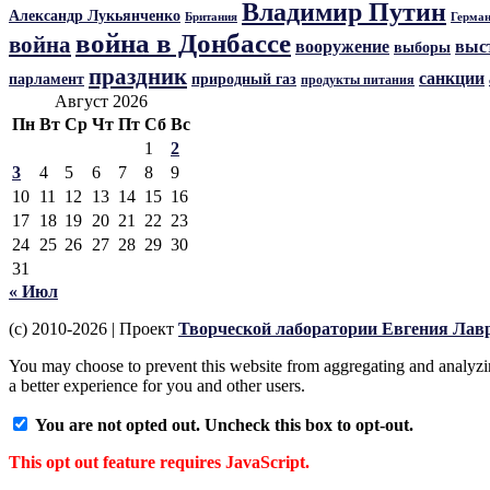
Владимир Путин
Александр Лукьянченко
Герма
Британия
война в Донбассе
война
вооружение
выс
выборы
праздник
санкции
парламент
природный газ
продукты питания
Август 2026
Пн
Вт
Ср
Чт
Пт
Сб
Вс
1
2
3
4
5
6
7
8
9
10
11
12
13
14
15
16
17
18
19
20
21
22
23
24
25
26
27
28
29
30
31
« Июл
(c) 2010-2026 | Проект
Творческой лаборатории Евгения Лав
You may choose to prevent this website from aggregating and analyzing
a better experience for you and other users.
You are not opted out. Uncheck this box to opt-out.
This opt out feature requires JavaScript.