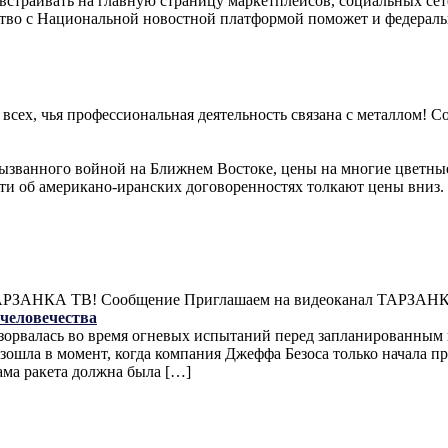
встраивать на главную страницу маркетплейсов, социальных сет
ство с Национальной новостной платформой поможет и федерал
а всех, чья профессиональная деятельность связана с металлом!
вызванного войной на Ближнем Востоке, цены на многие цветные
сти об американо-иранских договоренностях толкают цены вниз
л ТАРЗАНКА ТВ! Сообщение Приглашаем на видеоканал ТАРЗАН
 человечества
взорвалась во время огневых испытаний перед запланированны
зошла в момент, когда компания Джеффа Безоса только начала п
ама ракета должна была […]