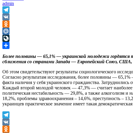
admin
Telegram
VK
Odnoklassniki
Mail.Ru
LiveJournal
Отправить
Более половины — 65,1% — украинской молодежи гордятся 
сближения со странами Запада — Европейский Союз, США
Об этом свидетельствуют результаты социологического исслед
Согласно результатам исследования, более половины — 65,1%
факта наличия у себя украинского гражданства. Затруднились о
Каждый второй молодой человек — 47,3% — считает наиболее 
политическая нестабильность — 29,8%, а также алкоголизм и 
18,2%, проблемы здравоохранения – 14,6%, преступность – 13,
украинцев практическое значение имеет такая демократическая 
Telegram
VK