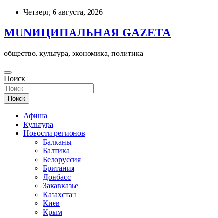
Skip
Четверг, 6 августа, 2026
to
content
MUNИЦИПАЛЬНАЯ GAZЕТА
общество, культура, экономика, политика
Поиск
Поиск
Афиша
Культура
Новости регионов
Балканы
Балтика
Белоруссия
Британия
Донбасс
Закавказье
Казахстан
Киев
Крым