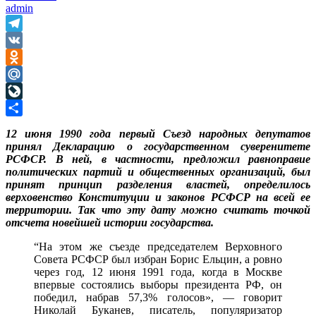
admin
Telegram
VK
Odnoklassniki
Mail.Ru
LiveJournal
Отправить
12 июня 1990 года первый Съезд народных депутатов
принял Декларацию о государственном суверенитете
РСФСР. В ней, в частности, предложил равноправие
политических партий и общественных организаций, был
принят принцип разделения властей, определилось
верховенство Конституции и законов РСФСР на всей ее
территории. Так что эту дату можно считать точкой
отсчета новейшей истории государства.
“На этом же съезде председателем Верховного
Совета РСФСР был избран Борис Ельцин, а ровно
через год, 12 июня 1991 года, когда в Москве
впервые состоялись выборы президента РФ, он
победил, набрав 57,3% голосов», — говорит
Николай Буканев, писатель, популяризатор