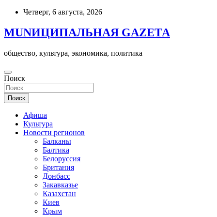
Skip
Четверг, 6 августа, 2026
to
content
MUNИЦИПАЛЬНАЯ GAZЕТА
общество, культура, экономика, политика
Поиск
Поиск
Афиша
Культура
Новости регионов
Балканы
Балтика
Белоруссия
Британия
Донбасс
Закавказье
Казахстан
Киев
Крым