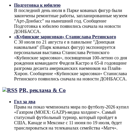
Подготовка к юбилею
В последний день июля в Парке кованых фигур были
закончены ремонтные работы, запланированные музеем
"Арт-Донбасс" на нынешний год. Сообщение
Подготовка к юбилею появились сначала на новости
ДОНБАССА.
«Кубинские зарисовки» Станислава Ретинского
С 30 июля по 21 августа е в павильоне "Донецкая
наковальня" (Парк кованых фигур) экспонируется
персональная выставка Станислава Ретинского
«Кубинские зарисовки», посвященная 100-летию со дня
рождения команданте Фиделя Кастро и 65-й годовщине
разгрома десанта американских наемников на Плайя-
Хирон. Сообщение «Кубинские зарисовки» Станислава
Ретинского появились сначала на новости ДОНБАССА.
PR, реклама & Co
Гол за два
Права на показ чемпионата мира по футболу-2026 купил
«Газпром (MOEX: GAZP)-медиа холдинг». Самый
статусный футбольный турнир, который пройдет в
США, Канаде и Мексике с 11 июня по 19 июля, будет
транслироваться на телеканалах семейства «Матч».