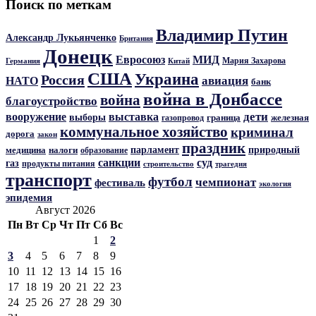
Поиск по меткам
Владимир Путин
Александр Лукьянченко
Британия
Донецк
Евросоюз
МИД
Мария Захарова
Германия
Китай
США
Украина
Россия
авиация
НАТО
банк
война в Донбассе
война
благоустройство
дети
вооружение
выставка
выборы
граница
железная
газопровод
коммунальное хозяйство
криминал
дорога
закон
праздник
парламент
природный
медицина
налоги
образование
санкции
суд
газ
продукты питания
трагедия
строительство
транспорт
футбол
чемпионат
фестиваль
экология
эпидемия
Август 2026
Пн
Вт
Ср
Чт
Пт
Сб
Вс
1
2
3
4
5
6
7
8
9
10
11
12
13
14
15
16
17
18
19
20
21
22
23
24
25
26
27
28
29
30