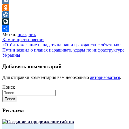
Telegram
VK
Odnoklassniki
Mail.Ru
LiveJournal
Метки:
праздник
Отправить
Навигация
Камни преткновения
«Отбить желание нападать на наши гражданские объекты»:
по
Путин заявил о планах наращивать удары по инфраструктуре
записям
Украины
Добавить комментарий
Для отправки комментария вам необходимо
авторизоваться
.
Поиск
Поиск
Реклама