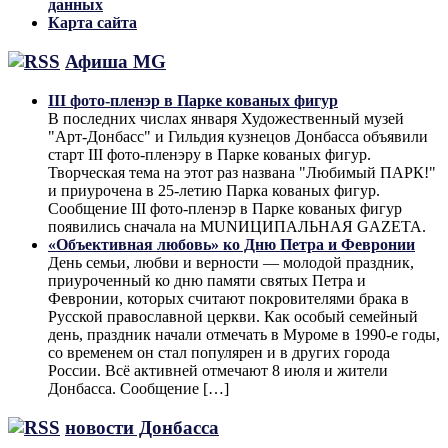
данных
Карта сайта
Афиша MG
III фото-пленэр в Парке кованых фигур
В последних числах января Художественный музей
"Арт-Донбасс" и Гильдия кузнецов Донбасса объявили
старт III фото-пленэру в Парке кованых фигур.
Творческая тема на этот раз названа "Любимый ПАРК!"
и приурочена в 25-летию Парка кованых фигур.
Сообщение III фото-пленэр в Парке кованых фигур
появились сначала на MUNИЦИПАЛЬНАЯ GAZЕТА.
«Объективная любовь» ко Дню Петра и Февронии
День семьи, любви и верности — молодой праздник,
приуроченный ко дню памяти святых Петра и
Февронии, которых считают покровителями брака в
Русской православной церкви. Как особый семейный
день, праздник начали отмечать в Муроме в 1990-е годы,
со временем он стал популярен и в других города
России. Всё активней отмечают 8 июля и жители
Донбасса. Сообщение […]
новости Донбасса