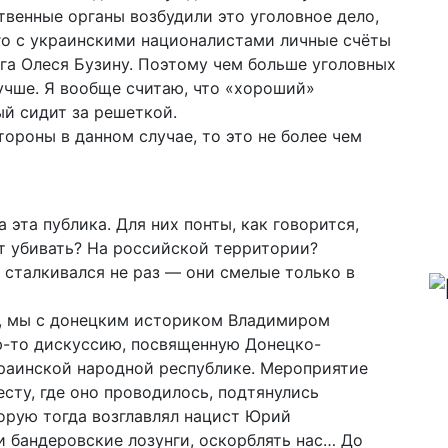
твенные органы возбудили это уголовное дело,
ого с украинскими националистами личные счёты
уга Олеся Бузину. Поэтому чем больше уголовных
лучше. Я вообще считаю, что «хороший»
ый сидит за решеткой.
тороны в данном случае, то это не более чем
эта публика. Для них понты, как говорится,
дут убивать? На российской территории?
 сталкивался не раз — они смелые только в
а, мы с донецким историком Владимиром
ю-то дискуссию, посвященную Донецко-
раинской народной республике. Мероприятие
есту, где оно проводилось, подтянулись
орую тогда возглавлял нацист Юрий
 бандеровские лозунги, оскорблять нас… До