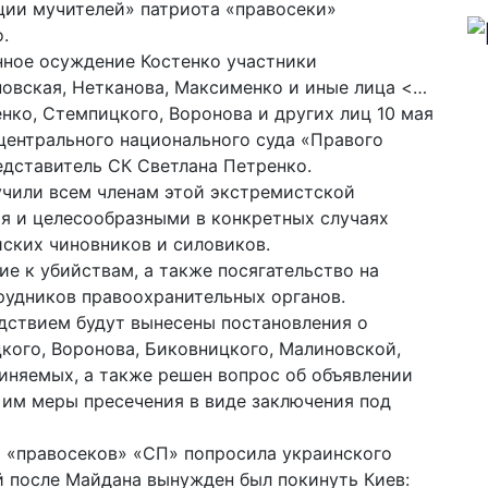
ации мучителей» патриота «правосеки»
.
онное осуждение Костенко участники
овская, Нетканова, Максименко и иные лица <…
нко, Стемпицкого, Воронова и других лиц 10 мая
 центрального национального суда «Правого
дставитель СК Светлана Петренко.
учили всем членам этой экстремистской
я и целесообразными в конкретных случаях
ских чиновников и силовиков.
е к убийствам, а также посягательство на
рудников правоохранительных органов.
дствием будут вынесены постановления о
кого, Воронова, Биковницкого, Малиновской,
иняемых, а также решен вопрос об объявлении
 им меры пресечения в виде заключения под
 «правосеков» «СП» попросила украинского
й после Майдана вынужден был покинуть Киев: