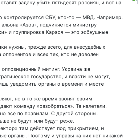
ставят задачу убить пятьдесят россиян, и вот на
то контролируется СБУ, кто-то — МВД. Например,
тальона «Азов», подчиняется министру
еки» и группировка Карася — это эсбэушные
ики нужны, прежде всего, для внесудебных
 оппонентов и всех тех, кто не доволен
о оппозиционный митинг. Украина же
кратическое государство, и власти не могут,
лишь уведомить органы о времени и месте
оляют, но в то же время звонят своим
ают команду «разобраться». Те налетели,
но все по правилам. С другой стороны,
ше не будут, или будут реже.
сектор» там действует под прикрытием, и
ые органы. Поэтому и управы на них нет никакой