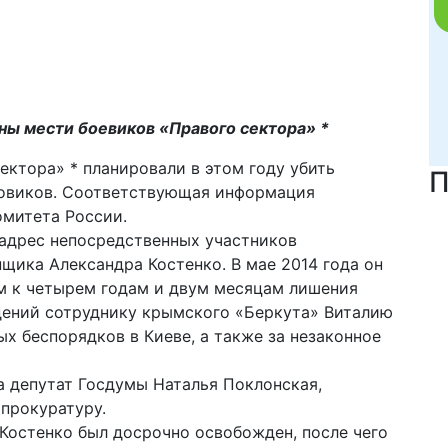
ы мести боевиков «Правого сектора» *
ектора» * планировали в этом году убить
П
ловиков. Соответствующая информация
омитета России.
в адрес непосредственных участников
щика Александра Костенко. В мае 2014 года он
 к четырем годам и двум месяцам лишения
дений сотруднику крымского «Беркута» Виталию
х беспорядков в Киеве, а также за незаконное
 депутат Госдумы Наталья Поклонская,
прокуратуру.
а Костенко был досрочно освобожден, после чего