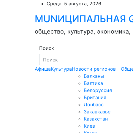
Skip
Среда, 5 августа, 2026
to
MUNИЦИПАЛЬНАЯ G
content
общество, культура, экономика,
Поиск
Афиша
Культура
Новости регионов
Обще
Балканы
Балтика
Белоруссия
Британия
Донбасс
Закавказье
Казахстан
Киев