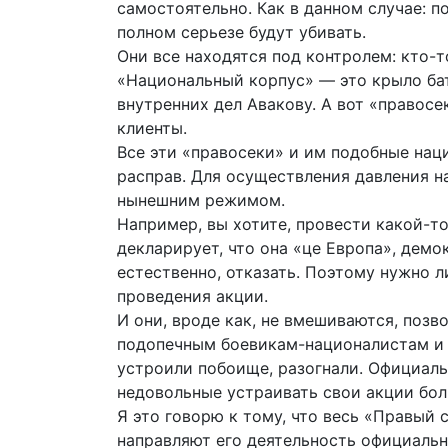
самостоятельно. Как в данном случае: по
полном серьезе будут убивать.
Они все находятся под контролем: кто-
«Национальный корпус» — это крыло ба
внутренних дел Авакову. А вот «правос
клиенты.
Все эти «правосеки» и им подобные нац
расправ. Для осуществления давления на
нынешним режимом.
Например, вы хотите, провести какой-т
декларирует, что она «це Европа», демо
естественно, отказать. Поэтому нужно 
проведения акции.
И они, вроде как, не вмешиваются, позв
подопечным боевикам-националистам и д
устроили побоище, разогнали. Официаль
недовольные устраивать свои акции боль
Я это говорю к тому, что весь «Правый 
направляют его деятельность официальн