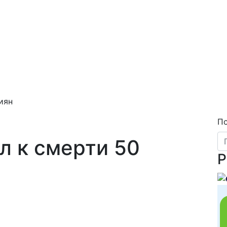
иян
П
л к смерти 50
Р