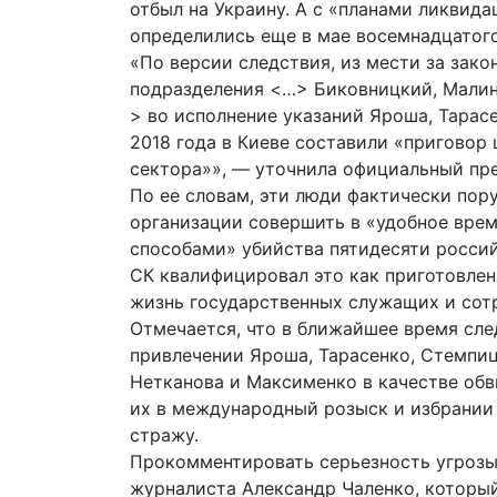
отбыл на Украину. А с «планами ликвид
определились еще в мае восемнадцатого
«По версии следствия, из мести за зак
подразделения <…> Биковницкий, Малин
> во исполнение указаний Яроша, Тарасе
2018 года в Киеве составили «приговор
сектора»», — уточнила официальный пре
По ее словам, эти люди фактически пор
организации совершить в «удобное врем
способами» убийства пятидесяти россий
СК квалифицировал это как приготовлени
жизнь государственных служащих и сот
Отмечается, что в ближайшее время сле
привлечении Яроша, Тарасенко, Стемпиц
Нетканова и Максименко в качестве обв
их в международный розыск и избрании
стражу.
Прокомментировать серьезность угрозы
журналиста Александр Чаленко, которы