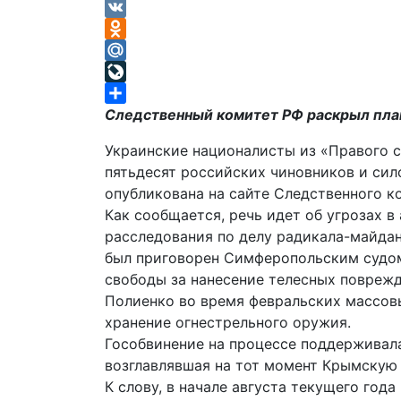
Telegram
VK
Odnoklassniki
Mail.Ru
LiveJournal
Отправить
Следственный комитет РФ раскрыл план
Украинские националисты из «Правого с
пятьдесят российских чиновников и си
опубликована на сайте Следственного к
Как сообщается, речь идет об угрозах 
расследования по делу радикала-майдан
был приговорен Симферопольским судом
свободы за нанесение телесных повреж
Полиенко во время февральских массовы
хранение огнестрельного оружия.
Гособвинение на процессе поддерживала
возглавлявшая на тот момент Крымскую 
К слову, в начале августа текущего год