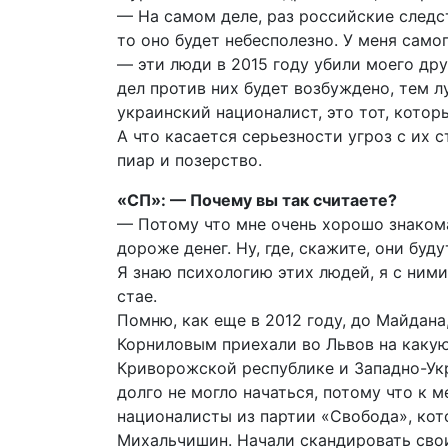
— На самом деле, раз российские следс
то оно будет небесполезно. У меня сам
— эти люди в 2015 году убили моего др
дел против них будет возбуждено, тем 
украинский националист, это тот, котор
А что касается серьезности угроз с их с
пиар и позерство.
«СП»: — Почему вы так считаете?
— Потому что мне очень хорошо знакома 
дороже денег. Ну, где, скажите, они бу
Я знаю психологию этих людей, я с ними
стае.
Помню, как еще в 2012 году, до Майдан
Корниловым приехали во Львов на каку
Криворожской республике и Западно-Ук
долго не могло начаться, потому что к м
националисты из партии «Свобода», кот
Михальчишин. Начали скандировать свои