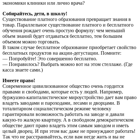
экономики клиники или лично врача?
Собирайтесь, дети, в школу!
Существование платного образования превращает знания в
товар. Параллельное существование платного и бесплатного
обучения рождает очень простую формулу: чем меньший
объем знаний будет отдаваться бесплатно, тем большим
объемом можно торговать.
В таком случае бесплатное образование приобретает свойство
бесплатных продуктов на акции-дегустации. Помните:
— Попробуйте! Это совершенно бесплатно.
— Понравилось? Выбрать можно вот на этом стеллаже. (Где
касса знаете сами.)
Имеете право!
Современное цивилизованное общество очень гордится
правами и свободами, которые есть у людей. Например,
буржуазно-капиталистическое мироустройство дает вам право
владеть заводами и пароходами, лесами и дворцами. В
тоталитарном социалистическом режиме человеку
гарантировали возможность работать на заводе и давали
какую-то жалкую квартиру. А в свободном демократическом
обществе дают право владеть этим самым заводом и иметь
целый дворец. И при этом вас даже не принуждают работать!
Так что не расстраивайтесь, если вам негде жить и вы не