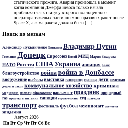
статического прожига. Авария произошла в момент,
когда компания Джеффа Безоса только начала
приближаться к статусу второго полноценного
оператора тяжелых частично многоразовых ракет после
Space X, а сама ракета должна была […]
Поиск по меткам
Владимир Путин
Александр Лукьянченко
Британия
Донецк
Евросоюз
МИД
Мария Захарова
Германия
Китай
США
Украина
Россия
авиация
НАТО
банк
война в Донбассе
война
благоустройство
дети
вооружение
выставка
выборы
граница
железная
газопровод
коммунальное хозяйство
криминал
дорога
закон
праздник
парламент
природный
медицина
налоги
образование
санкции
суд
газ
продукты питания
трагедия
строительство
транспорт
футбол
чемпионат
фестиваль
экология
эпидемия
Август 2026
Пн
Вт
Ср
Чт
Пт
Сб
Вс