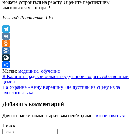
можете устроиться на работу. Оцените перспективы
имеющихся у вас прав!
Евгений Лавриненко. БЕЛ
Telegram
VK
Odnoklassniki
Mail.Ru
LiveJournal
Метки:
медицина
,
обучение
Отправить
Навигация
В Калининградской области будут производить собственный
цемент
по
На Украине «Анну Каренину» не пустили на сцену из-за
записям
русского языка
Добавить комментарий
Для отправки комментария вам необходимо
авторизоваться
.
Поиск