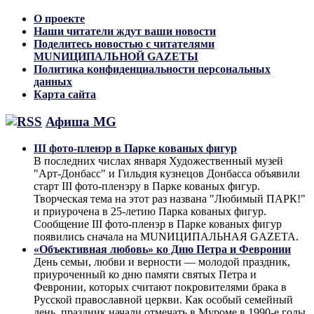
О проекте
Наши читатели ждут ваши новости
Поделитесь новостью с читателями
MUNИЦИПАЛЬНОЙ GAZЕТЫ
Политика конфиденциальности персональных
данных
Карта сайта
Афиша MG
III фото-пленэр в Парке кованых фигур
В последних числах января Художественный музей
"Арт-Донбасс" и Гильдия кузнецов Донбасса объявили
старт III фото-пленэру в Парке кованых фигур.
Творческая тема на этот раз названа "Любимый ПАРК!"
и приурочена в 25-летию Парка кованых фигур.
Сообщение III фото-пленэр в Парке кованых фигур
появились сначала на MUNИЦИПАЛЬНАЯ GAZЕТА.
«Объективная любовь» ко Дню Петра и Февронии
День семьи, любви и верности — молодой праздник,
приуроченный ко дню памяти святых Петра и
Февронии, которых считают покровителями брака в
Русской православной церкви. Как особый семейный
день, праздник начали отмечать в Муроме в 1990-е годы,