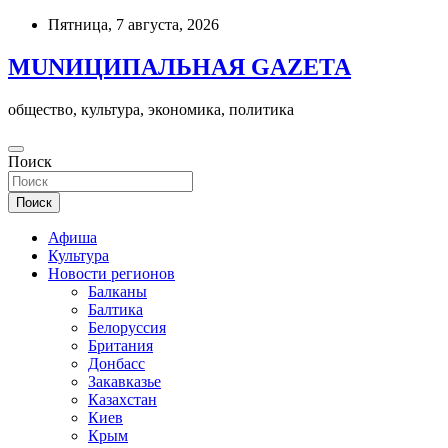
Skip
Пятница, 7 августа, 2026
to
content
MUNИЦИПАЛЬНАЯ GAZЕТА
общество, культура, экономика, политика
Поиск
Поиск
Афиша
Культура
Новости регионов
Балканы
Балтика
Белоруссия
Британия
Донбасс
Закавказье
Казахстан
Киев
Крым