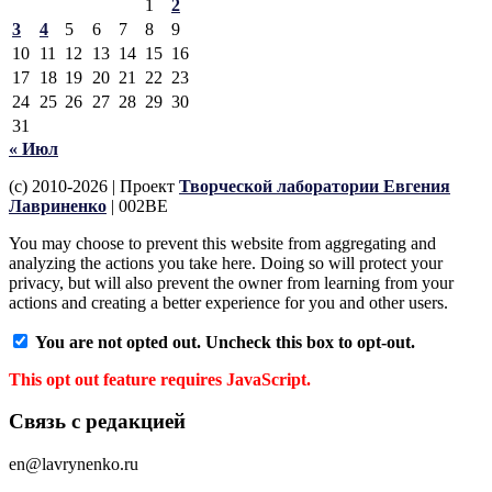
1
2
3
4
5
6
7
8
9
10
11
12
13
14
15
16
17
18
19
20
21
22
23
24
25
26
27
28
29
30
31
« Июл
(c) 2010-2026 | Проект
Творческой лаборатории Евгения
Лавриненко
| 002BE
You may choose to prevent this website from aggregating and
analyzing the actions you take here. Doing so will protect your
privacy, but will also prevent the owner from learning from your
actions and creating a better experience for you and other users.
You are not opted out. Uncheck this box to opt-out.
This opt out feature requires JavaScript.
Связь с редакцией
en@lavrynenko.ru