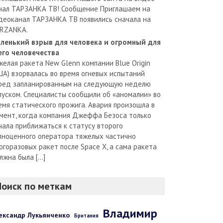
нал ТАРЗАНКА ТВ! Сообщение Приглашаем на
деоканал ТАРЗАНКА ТВ появились сначала на
RZANKA.
ленький взрыв для человека и огромный для
его человечества
желая ракета New Glenn компании Blue Origin
ША) взорвалась во время огневых испытаний
ред запланированным на следующую неделю
пуском. Специалисты сообщили об «аномалии» во
емя статического прожига. Авария произошла в
мент, когда компания Джеффа Безоса только
чала приближаться к статусу второго
лноценного оператора тяжелых частично
огоразовых ракет после Space X, а сама ракета
лжна была […]
Поиск по меткам
Владимир
ександр Лукьянченко
Британия