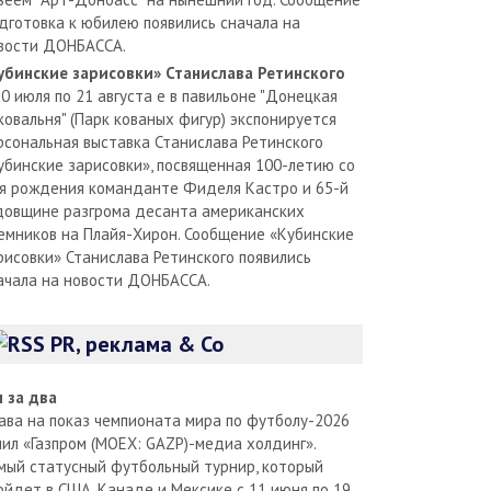
дготовка к юбилею появились сначала на
вости ДОНБАССА.
убинские зарисовки» Станислава Ретинского
30 июля по 21 августа е в павильоне "Донецкая
ковальня" (Парк кованых фигур) экспонируется
рсональная выставка Станислава Ретинского
убинские зарисовки», посвященная 100-летию со
я рождения команданте Фиделя Кастро и 65-й
довщине разгрома десанта американских
емников на Плайя-Хирон. Сообщение «Кубинские
рисовки» Станислава Ретинского появились
ачала на новости ДОНБАССА.
PR, реклама & Co
л за два
ава на показ чемпионата мира по футболу-2026
пил «Газпром (MOEX: GAZP)-медиа холдинг».
мый статусный футбольный турнир, который
ойдет в США, Канаде и Мексике с 11 июня по 19