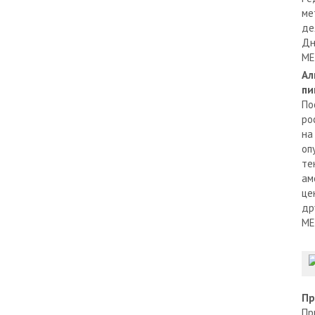
ме
де
Дн
МЕ
Ал
пи
По
ро
на
оп
те
ам
це
др
МЕ
Пр
Пр