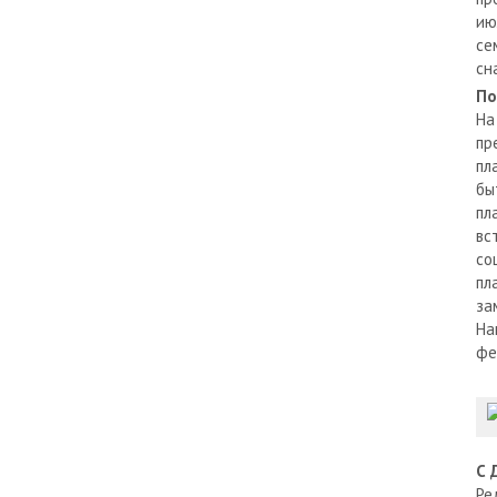
ию
се
сн
По
На
пр
пл
бы
пл
вс
со
пл
за
На
фе
С 
Ре