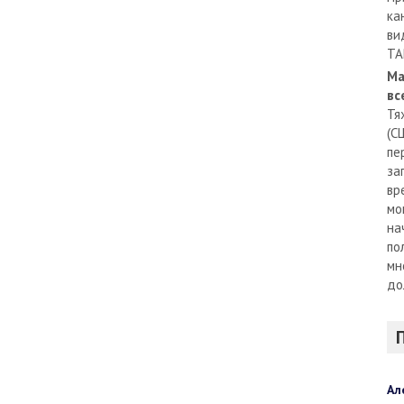
ка
ви
TA
Ма
вс
Тя
(С
пе
за
вр
мо
на
по
мн
до
Ал