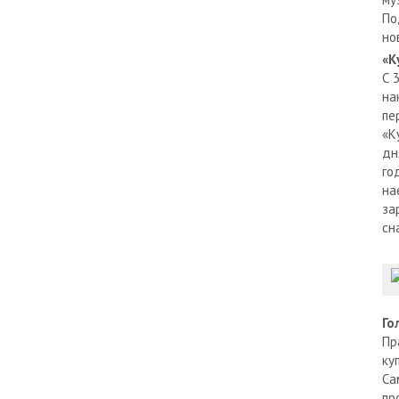
По
но
«К
С 
на
пе
«К
дн
го
на
за
сн
Го
Пр
ку
Са
пр