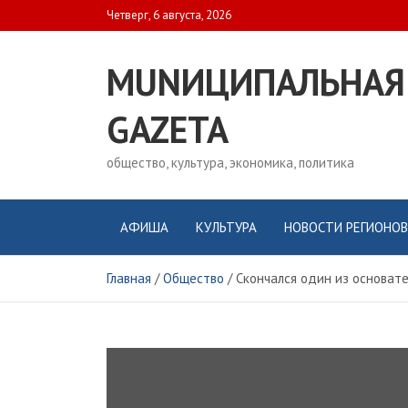
Skip
Четверг, 6 августа, 2026
to
content
MUNИЦИПАЛЬНАЯ
GAZЕТА
общество, культура, экономика, политика
АФИША
КУЛЬТУРА
НОВОСТИ РЕГИОНОВ
Главная
Общество
Скончался один из основат