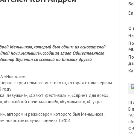
Во
En
О 
На
По
ндрей Меньшиков, который был одним из основателей
M
ойной ночи, малыши!», сообщил глава Общественного
По
Виктор Шуленин со ссылкой на близких друзей
да
Ка
А «Новости».
енерно-строительного института, которая стала первым
 году.
а, девушки!», «Салют, фестиваль!», «Спринт для всех»,
, «Спокойной ночи, малыши!», «Будильник», «С утра
II
В 
», автором и режиссером которого был Меньшиков,
"А
там новости» получил премию ТЭФИ.
об
фи