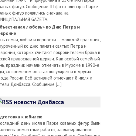
юбимый ПАРК!" и приурочена в 25-летию Парка
ваных фигур. Сообщение III фото-пленэр в Парке
ваных фигур появились сначала на
NИЦИПАЛЬНАЯ GAZЕТА.
бъективная любовь» ко Дню Петра и
вронии
нь семьи, любви и верности — молодой праздник,
иуроченный ко дню памяти святых Петра и
вронии, которых считают покровителями брака в
сской православной церкви. Как особый семейный
нь, праздник начали отмечать в Муроме в 1990-е
ды, со временем он стал популярен и в других
рода России. Всё активней отмечают 8 июля и
тели Донбасса. Сообщение […]
новости Донбасса
дготовка к юбилею
последний день июля в Парке кованых фигур были
кончены ремонтные работы, запланированные
зеем "Арт-Донбасс" на нынешний год. Сообщение