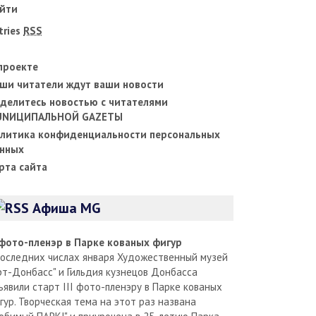
йти
tries
RSS
проекте
ши читатели ждут ваши новости
делитесь новостью с читателями
UNИЦИПАЛЬНОЙ GAZЕТЫ
литика конфиденциальности персональных
нных
рта сайта
Афиша MG
I фото-пленэр в Парке кованых фигур
последних числах января Художественный музей
рт-Донбасс" и Гильдия кузнецов Донбасса
ъявили старт III фото-пленэру в Парке кованых
гур. Творческая тема на этот раз названа