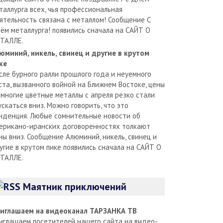
таллурга всех, чья профессиональная
ятельность связана с металлом! Сообщение С
ём металлурга! появились сначала на САЙТ О
ТАЛЛЕ.
юминий, никель, свинец и другие в крутом
ке
сле бурного ралли прошлого года и неуемного
ста, вызванного войной на Ближнем Востоке, цены
 многие цветные металлы с апреля резко стали
ускаться вниз. Можно говорить, что это
нденция. Любые сомнительные новости об
ерикано-иранских договоренностях толкают
ны вниз. Сообщение Алюминий, никель, свинец и
угие в крутом пике появились сначала на САЙТ О
ТАЛЛЕ.
Маятник приключений
иглашаем на видеоканал ТАРЗАНКА ТВ
иглашаем посетителей нашего сайта на видео-