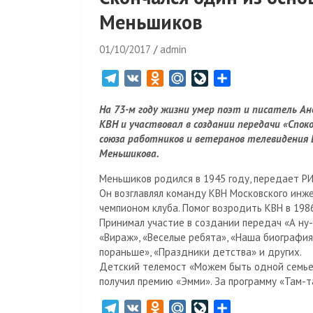
Меньшиков
01/10/2017
admin
T
V
O
M
L
О
e
K
d
a
i
т
На 73-м году жизни умер поэт и писатель А
l
n
i
v
п
КВН и участвовал в создании передачи «Спок
e
o
l
e
р
союза работников и ветеранов телевидения 
g
k
.
J
а
Меньшикова.
r
l
R
o
в
Меньшиков родился в 1945 году, передает РИ
a
a
u
u
и
Он возглавлял команду КВН Московского инж
m
s
r
т
чемпионом клуба. Помог возродить КВН в 1986
s
n
ь
Принимал участие в создании передач «А ну-к
n
a
«Вираж», «Веселые ребята», «Наша биография»
i
l
пораньше», «Праздники детства» и других.
k
Детский телемост «Можем быть одной семьей
i
получил премию «Эмми». За программу «Там-
T
V
O
M
L
О