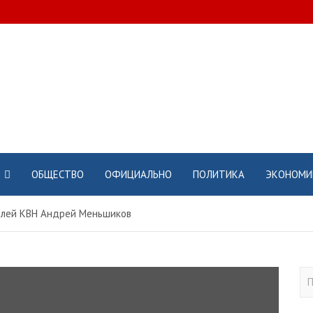
ОБЩЕСТВО
ОФИЦИАЛЬНО
ПОЛИТИКА
ЭКОНОМИ
елей КВН Андрей Меньшиков
П
о
и