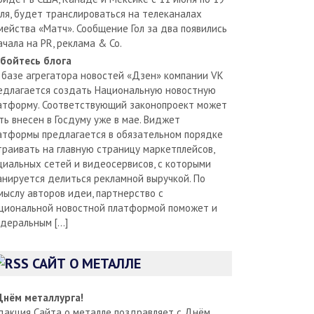
ля, будет транслироваться на телеканалах
мейства «Матч». Сообщение Гол за два появились
ачала на PR, реклама & Co.
бойтесь блога
 базе агрегатора новостей «Дзен» компании VK
едлагается создать Национальную новостную
атформу. Соответствующий законопроект может
ть внесен в Госдуму уже в мае. Виджет
атформы предлагается в обязательном порядке
траивать на главную страницу маркетплейсов,
циальных сетей и видеосервисов, с которыми
анируется делиться рекламной выручкой. По
мыслу авторов идеи, партнерство с
циональной новостной платформой поможет и
деральным […]
САЙТ О МЕТАЛЛЕ
Днём металлурга!
дакция Сайта о металле поздравляет с Днём