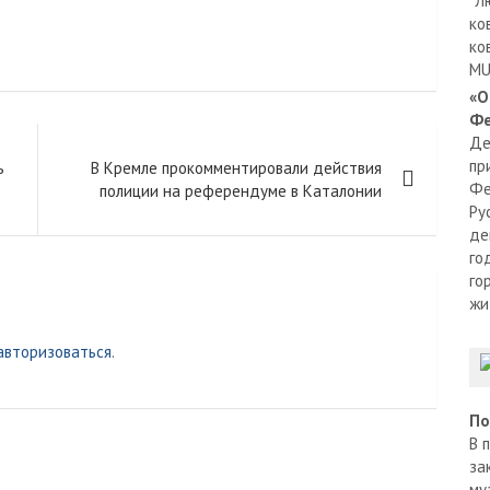
"Л
ко
ко
MU
«О
Фе
Де
пр
ь
В Кремле прокомментировали действия
Фе
полиции на референдуме в Каталонии
Ру
де
го
го
жи
авторизоваться
.
По
В 
за
му