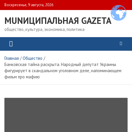
Skip
Воскресенье, 9 августа, 2026
to
content
MUNИЦИПАЛЬНАЯ GAZЕТА
общество, культура, экономика, политика
Главная
Общество
Банковская тайна раскрыта. Народный депутат Украины
фигурирует в скандальном уголовном деле, напоминающем
фильм про мафию