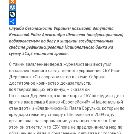
l
K
O
e
d
M
g
n
a
L
Служба безопасности Украины называет депутата
r
o
i
i
О
Верховной Рады Александра Шепелева (внефракционного)
a
k
l
v
т
подозреваемым по делу о хищении государственных
m
l
.
e
п
средств рефинансирования Национального банка на
a
R
J
р
сумму 315,3 миллиона гривен.
s
u
o
а
С таким заявлением перед журналистами выступил
s
u
в
начальник Главного следственного управления СБУ Иван
n
r
и
Деревянко. «Он соорганизатор в схеме. Собрано
i
n
т
достаточное количество доказательств,
k
a
ь
подтверждающих его вину», – сказал он.
i
l
По словам Деревянко, в конце марта СБУ возбудила дело
против владельца банков «Европейский», «Национальный
стандарт» и «Владимирский» Павла Борулько, который по
предварительному сговору с Шепелевым в 2009 году
организовал разворовывание указанных средств. При
этом он отметил, что СБУ пока не предпринимала мер по
обращению к Раде о привлечении депутата к уголовной