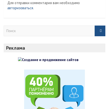
Для отправки комментария вам необходимо
авторизоваться
.
П
о
и
с
Реклама
к