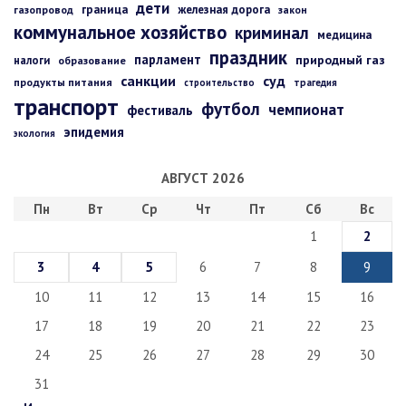
дети
граница
железная дорога
газопровод
закон
коммунальное хозяйство
криминал
медицина
праздник
парламент
природный газ
налоги
образование
санкции
суд
продукты питания
строительство
трагедия
транспорт
футбол
чемпионат
фестиваль
эпидемия
экология
АВГУСТ 2026
Пн
Вт
Ср
Чт
Пт
Сб
Вс
1
2
3
4
5
6
7
8
9
10
11
12
13
14
15
16
17
18
19
20
21
22
23
24
25
26
27
28
29
30
31