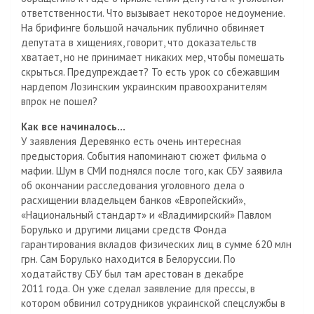
ответственности. Что вызывает некоторое недоумение.
На брифинге большой начальник публично обвиняет
депутата в хищениях, говорит, что доказательств
хватает, но не принимает никаких мер, чтобы помешать
скрыться. Предупреждает? То есть урок со сбежавшим
нардепом Лозинским украинским правоохранителям
впрок не пошел?
Как все начиналось…
У заявления Деревянко есть очень интересная
предыстория. События напоминают сюжет фильма о
мафии. Шум в СМИ поднялся после того, как СБУ заявила
об окончании расследования уголовного дела о
расхищении владельцем банков «Европейский»,
«Национальный стандарт» и «Владимирский» Павлом
Борулько и другими лицами средств Фонда
гарантирования вкладов физических лиц в сумме 620 млн
грн. Сам Борулько находится в Белоруссии. По
ходатайству СБУ был там арестован в декабре
2011 года. Он уже сделал заявление для прессы, в
котором обвинил сотрудников украинской спецслужбы в