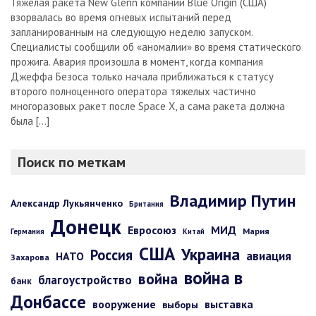
Тяжелая ракета New Glenn компании Blue Origin (США)
взорвалась во время огневых испытаний перед
запланированным на следующую неделю запуском.
Специалисты сообщили об «аномалии» во время статического
прожига. Авария произошла в момент, когда компания
Джеффа Безоса только начала приближаться к статусу
второго полноценного оператора тяжелых частично
многоразовых ракет после Space X, а сама ракета должна
была […]
Поиск по меткам
Владимир Путин
Александр Лукьянченко
Британия
Донецк
Евросоюз
МИД
Мария
Германия
Китай
США
Украина
Россия
авиация
НАТО
Захарова
война в
война
благоустройство
банк
Донбассе
вооружение
выставка
выборы