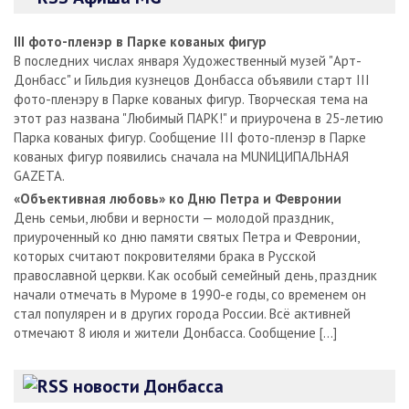
III фото-пленэр в Парке кованых фигур
В последних числах января Художественный музей "Арт-
Донбасс" и Гильдия кузнецов Донбасса объявили старт III
фото-пленэру в Парке кованых фигур. Творческая тема на
этот раз названа "Любимый ПАРК!" и приурочена в 25-летию
Парка кованых фигур. Сообщение III фото-пленэр в Парке
кованых фигур появились сначала на MUNИЦИПАЛЬНАЯ
GAZЕТА.
«Объективная любовь» ко Дню Петра и Февронии
День семьи, любви и верности — молодой праздник,
приуроченный ко дню памяти святых Петра и Февронии,
которых считают покровителями брака в Русской
православной церкви. Как особый семейный день, праздник
начали отмечать в Муроме в 1990-е годы, со временем он
стал популярен и в других города России. Всё активней
отмечают 8 июля и жители Донбасса. Сообщение […]
новости Донбасса