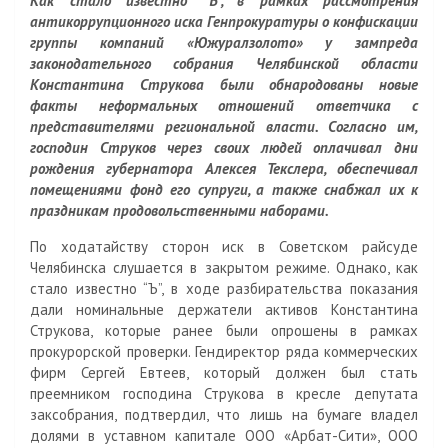
s
u
o
а
Как стало известно “Ъ”, в рамках рассмотрения
антикоррупционного иска Генпрокуратуры о конфискации
s
u
в
группы компаний «Южуралзолото» у зампреда
n
r
и
законодательного собрания Челябинской области
i
n
т
Константина Струкова были обнародованы новые
k
a
ь
факты неформальных отношений ответчика с
i
l
представителями региональной власти. Согласно им,
господин Струков через своих людей оплачивал дни
рождения губернатора Алексея Текслера, обеспечивал
помещениями фонд его супруги, а также снабжал их к
праздникам продовольственными наборами.
По ходатайству сторон иск в Советском райсуде
Челябинска слушается в закрытом режиме. Однако, как
стало известно “Ъ”, в ходе разбирательства показания
дали номинальные держатели активов Константина
Струкова, которые ранее были опрошены в рамках
прокурорской проверки. Гендиректор ряда коммерческих
фирм Сергей Евтеев, который должен был стать
преемником господина Струкова в кресле депутата
заксобрания, подтвердил, что лишь на бумаге владел
долями в уставном капитале ООО «Арбат-Сити», ООО