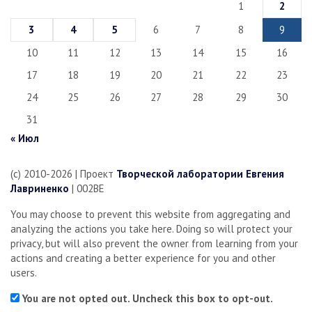
1
2
3
4
5
6
7
8
9
10
11
12
13
14
15
16
17
18
19
20
21
22
23
24
25
26
27
28
29
30
31
« Июл
(c) 2010-2026 | Проект
Творческой лаборатории Евгения
Лавриненко
| 002BE
You may choose to prevent this website from aggregating and
analyzing the actions you take here. Doing so will protect your
privacy, but will also prevent the owner from learning from your
actions and creating a better experience for you and other
users.
You are not opted out. Uncheck this box to opt-out.