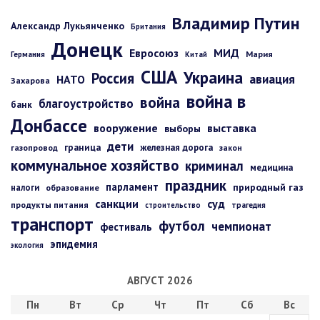
Владимир Путин
Александр Лукьянченко
Британия
Донецк
Евросоюз
МИД
Мария
Германия
Китай
США
Украина
Россия
авиация
НАТО
Захарова
война в
война
благоустройство
банк
Донбассе
вооружение
выставка
выборы
дети
граница
железная дорога
газопровод
закон
коммунальное хозяйство
криминал
медицина
праздник
парламент
природный газ
налоги
образование
санкции
суд
продукты питания
строительство
трагедия
транспорт
футбол
чемпионат
фестиваль
эпидемия
экология
АВГУСТ 2026
Пн
Вт
Ср
Чт
Пт
Сб
Вс