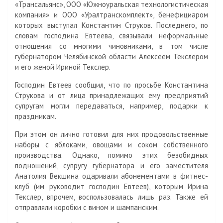
«Трансальянс», ООО «Южноуральская технологистическая
компания» и ООО «Уралтранскомплект», бенефициаром
которых выступал Константин Струков. Последнего, по
словам господина Евтеева, связывали неформальные
отношения со многими чиновниками, в том числе
губернатором Челябинской области Алексеем Текслером
и его женой Ириной Текслер.
Господин Евтеев сообщил, что по просьбе Константина
Струкова и от лица принадлежащих ему предприятий
супругам могли передаваться, например, подарки к
праздникам.
При этом он лично готовил для них продовольственные
наборы с яблоками, овощами и соком собственного
производства. Однако, помимо этих безобидных
подношений, супругу губернатора и его заместителя
Анатолия Векшина одаривали абонементами в фитнес-
клуб (им руководит господин Евтеев), которым Ирина
Текслер, впрочем, воспользовалась лишь раз. Также ей
отправляли коробки с вином и шампанским.