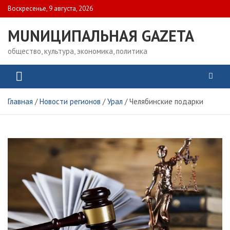
Skip
Воскресенье, 9 августа, 2026
to
content
MUNИЦИПАЛЬНАЯ GAZЕТА
общество, культура, экономика, политика
Главная
Новости регионов
Урал
Челябинские подарки