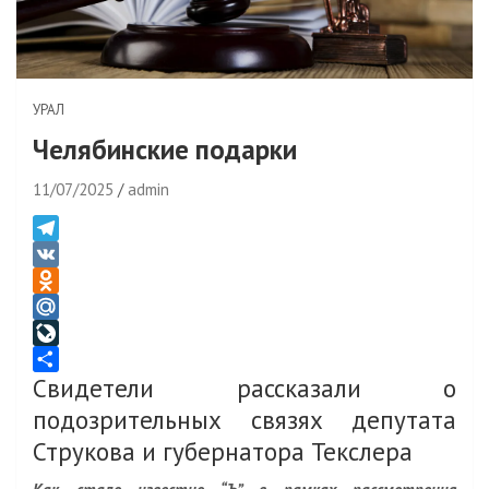
УРАЛ
Челябинские подарки
11/07/2025
admin
T
e
V
l
K
O
e
d
M
g
n
a
L
Свидетели рассказали о
r
o
i
i
О
a
k
l
v
т
подозрительных связях депутата
m
l
.
e
п
Струкова и губернатора Текслера
a
R
J
р