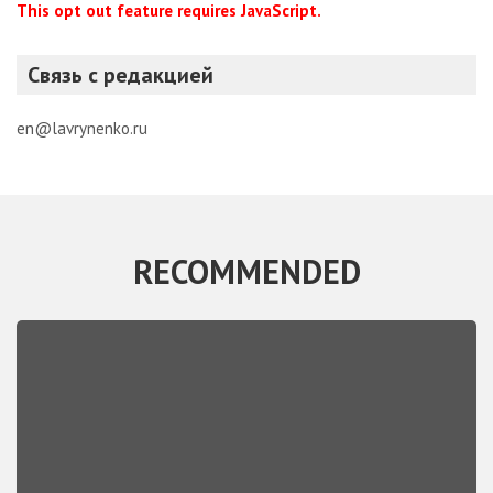
This opt out feature requires JavaScript.
Связь с редакцией
en@lavrynenko.ru
RECOMMENDED