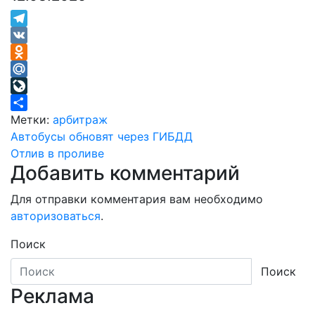
Telegram
VK
Odnoklassniki
Mail.Ru
LiveJournal
Отправить
Метки:
арбитраж
Навигация
Автобусы обновят через ГИБДД
Отлив в проливе
по
Добавить комментарий
записям
Для отправки комментария вам необходимо
авторизоваться
.
Поиск
Поиск
Реклама