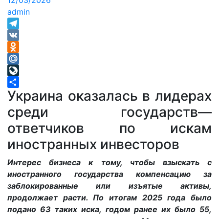
12/03/2026
admin
Telegram
VK
Odnoklassniki
Mail.Ru
LiveJournal
Украина оказалась в лидерах
Отправить
среди государств—
ответчиков по искам
иностранных инвесторов
Интерес бизнеса к тому, чтобы взыскать с
иностранного государства компенсацию за
заблокированные или изъятые активы,
продолжает расти. По итогам 2025 года было
подано 63 таких иска, годом ранее их было 55,