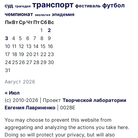
транспорт
футбол
суд
фестиваль
трагедия
чемпионат
эпидемия
экология
Пн
Вт
Ср
Чт
Пт
Сб
Вс
1
2
3
4
5
6
7
8
9
10
11
12
13
14
15
16
17
18
19
20
21
22
23
24
25
26
27
28
29
30
31
Август 2026
« Июл
(c) 2010-2026 | Проект
Творческой лаборатории
Евгения Лавриненко
| 002BE
You may choose to prevent this website from
aggregating and analyzing the actions you take here.
Doing so will protect your privacy, but will also