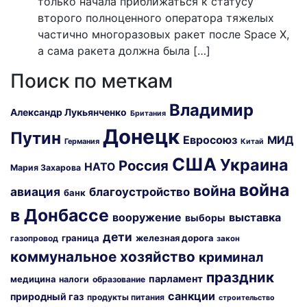
только начала приближаться к статусу
второго полноценного оператора тяжелых
частично многоразовых ракет после Space X,
а сама ракета должна была […]
Поиск по меткам
Владимир
Александр Лукьянченко
Британия
Донецк
Путин
Евросоюз
МИД
Германия
Китай
США
Украина
Россия
НАТО
Мария Захарова
война
война
авиация
благоустройство
банк
в Донбассе
вооружение
выставка
выборы
дети
граница
железная дорога
газопровод
закон
коммунальное хозяйство
криминал
праздник
парламент
медицина
налоги
образование
санкции
природный газ
продукты питания
строительство