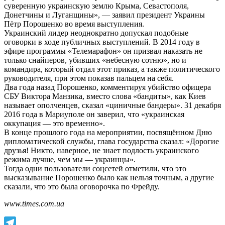
суверенную украинскую землю Крыма, Севастополя,
Донетчины и Луганщины», — заявил президент Украины
Пётр Порошенко во время выступления.
Украинский лидер неоднократно допускал подобные
оговорки в ходе публичных выступлений. В 2014 году в
эфире программы «Телемарафон» он призвал наказать не
только снайперов, убивших «небесную сотню», но и
командира, который отдал этот приказ, а также политического
руководителя, при этом показав пальцем на себя.
Два года назад Порошенко, комментируя убийство офицера
СБУ Виктора Манзика, вместо слова «бандиты», как Киев
называет ополченцев, сказал «циничные бандеры». 31 декабря
2016 года в Мариуполе он заверил, что «украинская
оккупация — это временно».
В конце прошлого года на мероприятии, посвящённом Дню
дипломатической службы, глава государства сказал: «Дорогие
друзья! Никто, наверное, не знает подлость украинского
режима лучше, чем мы — украинцы».
Тогда одни пользователи соцсетей отметили, что это
высказывание Порошенко было как нельзя точным, а другие
сказали, что это была оговорочка по Фрейду.
www.times.com.ua