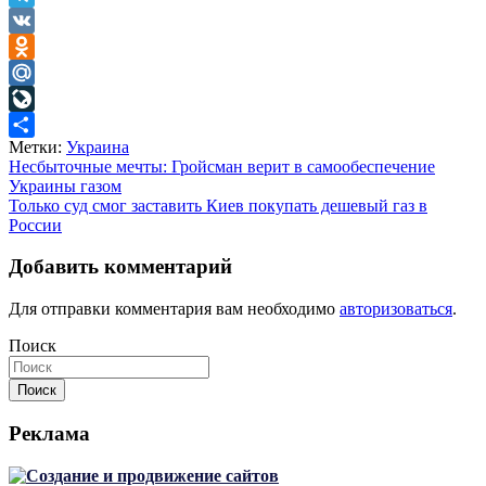
Telegram
VK
Odnoklassniki
Mail.Ru
LiveJournal
Метки:
Украина
Отправить
Навигация
Несбыточные мечты: Гройсман верит в самообеспечение
Украины газом
по
Только суд смог заставить Киев покупать дешевый газ в
записям
России
Добавить комментарий
Для отправки комментария вам необходимо
авторизоваться
.
Поиск
Поиск
Реклама