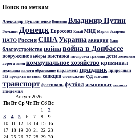
Поиск по меткам
Владимир Путин
Александр Лукьянченко
Британия
Донецк
Евросоюз
МИД
Мария Захарова
Германия
Китай
США
Украина
Россия
авиация
НАТО
банк
война в Донбассе
война
благоустройство
дети
вооружение
выставка
выборы
граница
железная
газопровод
коммунальное хозяйство
криминал
дорога
закон
праздник
парламент
природный
медицина
налоги
образование
санкции
суд
газ
продукты питания
трагедия
строительство
транспорт
футбол
чемпионат
фестиваль
экология
эпидемия
Август 2026
Пн
Вт
Ср
Чт
Пт
Сб
Вс
1
2
3
4
5
6
7
8
9
10
11
12
13
14
15
16
17
18
19
20
21
22
23
24
25
26
27
28
29
30