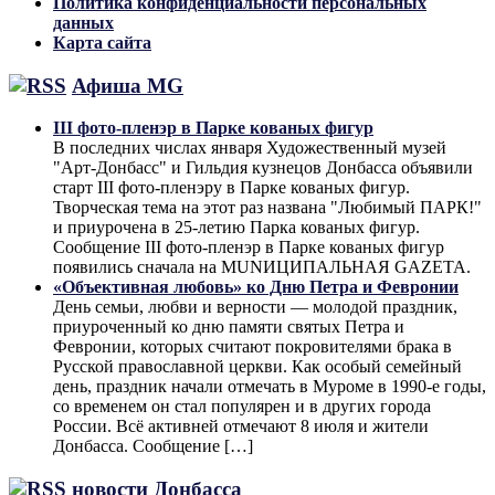
Политика конфиденциальности персональных
данных
Карта сайта
Афиша MG
III фото-пленэр в Парке кованых фигур
В последних числах января Художественный музей
"Арт-Донбасс" и Гильдия кузнецов Донбасса объявили
старт III фото-пленэру в Парке кованых фигур.
Творческая тема на этот раз названа "Любимый ПАРК!"
и приурочена в 25-летию Парка кованых фигур.
Сообщение III фото-пленэр в Парке кованых фигур
появились сначала на MUNИЦИПАЛЬНАЯ GAZЕТА.
«Объективная любовь» ко Дню Петра и Февронии
День семьи, любви и верности — молодой праздник,
приуроченный ко дню памяти святых Петра и
Февронии, которых считают покровителями брака в
Русской православной церкви. Как особый семейный
день, праздник начали отмечать в Муроме в 1990-е годы,
со временем он стал популярен и в других города
России. Всё активней отмечают 8 июля и жители
Донбасса. Сообщение […]
новости Донбасса