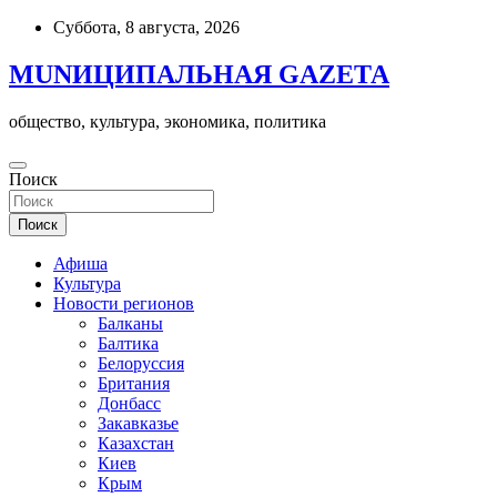
Skip
Суббота, 8 августа, 2026
to
content
MUNИЦИПАЛЬНАЯ GAZЕТА
общество, культура, экономика, политика
Поиск
Поиск
Афиша
Культура
Новости регионов
Балканы
Балтика
Белоруссия
Британия
Донбасс
Закавказье
Казахстан
Киев
Крым