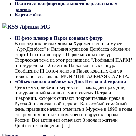
Политика конфиденциальности персональных
данных
Карта сайта
Афиша MG
III фото-пленэр в Парке кованых фигур
В последних числах января Художественный музей
"Арт-Донбасс" и Гильдия кузнецов Донбасса объявили
старт III фото-пленэру в Парке кованых фигур.
Творческая тема на этот раз названа "Любимый ПАРК!"
и приурочена в 25-летию Парка кованых фигур.
Сообщение III фото-пленэр в Парке кованых фигур
появились сначала на MUNИЦИПАЛЬНАЯ GAZЕТА.
«Объективная любовь» ко Дню Петра и Февронии
День семьи, любви и верности — молодой праздник,
приуроченный ко дню памяти святых Петра и
Февронии, которых считают покровителями брака в
Русской православной церкви. Как особый семейный
день, праздник начали отмечать в Муроме в 1990-е годы,
со временем он стал популярен и в других города
России. Всё активней отмечают 8 июля и жители
Донбасса. Сообщение […]