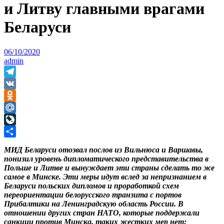
и Литву главными врагами
Беларуси
06/10/2020
admin
Telegram
VK
Odnoklassniki
Mail.Ru
LiveJournal
Отправить
МИД Беларуси отозвал послов из Вильнюса и Варшавы,
понизил уровень дипломатического представительства в
Польше и Литве и вынуждает эти страны сделать то же
самое в Минске. Эти меры идут вслед за непризнанием в
Беларуси польских дипломов и проработкой схем
переориентации белорусского транзита с портов
Прибалтики на Ленинградскую область России. В
отношении других стран НАТО, которые поддержали
санкции против Минска, таких жестких мер нет: