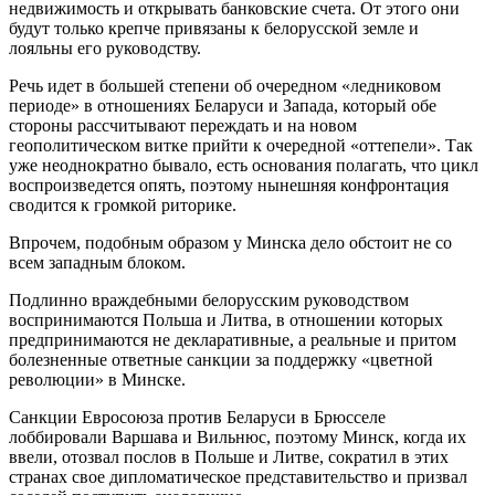
недвижимость и открывать банковские счета. От этого они
будут только крепче привязаны к белорусской земле и
лояльны его руководству.
Речь идет в большей степени об очередном «ледниковом
периоде» в отношениях Беларуси и Запада, который обе
стороны рассчитывают переждать и на новом
геополитическом витке прийти к очередной «оттепели». Так
уже неоднократно бывало, есть основания полагать, что цикл
воспроизведется опять, поэтому нынешняя конфронтация
сводится к громкой риторике.
Впрочем, подобным образом у Минска дело обстоит не со
всем западным блоком.
Подлинно враждебными белорусским руководством
воспринимаются Польша и Литва, в отношении которых
предпринимаются не декларативные, а реальные и притом
болезненные ответные санкции за поддержку «цветной
революции» в Минске.
Санкции Евросоюза против Беларуси в Брюсселе
лоббировали Варшава и Вильнюс, поэтому Минск, когда их
ввели, отозвал послов в Польше и Литве, сократил в этих
странах свое дипломатическое представительство и призвал