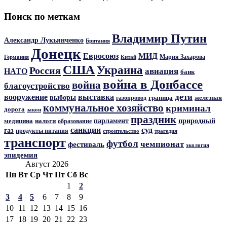
Поиск по меткам
Владимир Путин
Александр Лукьянченко
Британия
Донецк
Евросоюз
МИД
Мария Захарова
Германия
Китай
США
Украина
Россия
авиация
НАТО
банк
война в Донбассе
война
благоустройство
дети
вооружение
выставка
выборы
граница
железная
газопровод
коммунальное хозяйство
криминал
дорога
закон
праздник
парламент
природный
медицина
налоги
образование
санкции
суд
газ
продукты питания
трагедия
строительство
транспорт
футбол
чемпионат
фестиваль
экология
эпидемия
Август 2026
Пн
Вт
Ср
Чт
Пт
Сб
Вс
1
2
3
4
5
6
7
8
9
10
11
12
13
14
15
16
17
18
19
20
21
22
23