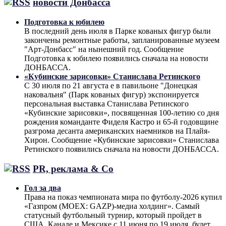
новости Донбасса
Подготовка к юбилею
В последний день июля в Парке кованых фигур были
закончены ремонтные работы, запланированные музеем
"Арт-Донбасс" на нынешний год. Сообщение
Подготовка к юбилею появились сначала на новости
ДОНБАССА.
«Кубинские зарисовки» Станислава Ретинского
С 30 июля по 21 августа е в павильоне "Донецкая
наковальня" (Парк кованых фигур) экспонируется
персональная выставка Станислава Ретинского
«Кубинские зарисовки», посвященная 100-летию со дня
рождения команданте Фиделя Кастро и 65-й годовщине
разгрома десанта американских наемников на Плайя-
Хирон. Сообщение «Кубинские зарисовки» Станислава
Ретинского появились сначала на новости ДОНБАССА.
PR, реклама & Co
Гол за два
Права на показ чемпионата мира по футболу-2026 купил
«Газпром (MOEX: GAZP)-медиа холдинг». Самый
статусный футбольный турнир, который пройдет в
США, Канаде и Мексике с 11 июня по 19 июля, будет