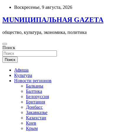
Skip
Воскресенье, 9 августа, 2026
to
content
MUNИЦИПАЛЬНАЯ GAZЕТА
общество, культура, экономика, политика
Поиск
Поиск
Афиша
Культура
Новости регионов
Балканы
Балтика
Белоруссия
Британия
Донбасс
Закавказье
Казахстан
Киев
Крым