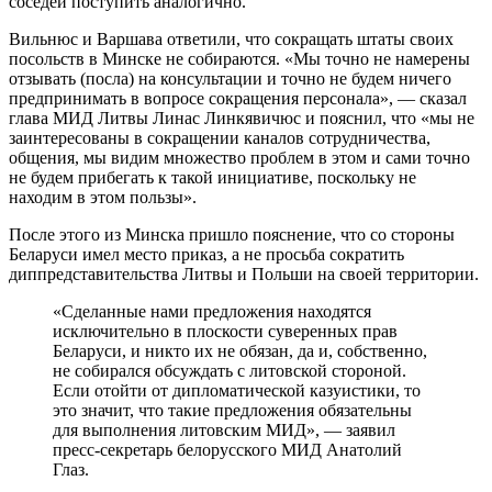
соседей поступить аналогично.
Вильнюс и Варшава ответили, что сокращать штаты своих
посольств в Минске не собираются. «Мы точно не намерены
отзывать (посла) на консультации и точно не будем ничего
предпринимать в вопросе сокращения персонала», — сказал
глава МИД Литвы Линас Линкявичюс и пояснил, что «мы не
заинтересованы в сокращении каналов сотрудничества,
общения, мы видим множество проблем в этом и сами точно
не будем прибегать к такой инициативе, поскольку не
находим в этом пользы».
После этого из Минска пришло пояснение, что со стороны
Беларуси имел место приказ, а не просьба сократить
диппредставительства Литвы и Польши на своей территории.
«Сделанные нами предложения находятся
исключительно в плоскости суверенных прав
Беларуси, и никто их не обязан, да и, собственно,
не собирался обсуждать с литовской стороной.
Если отойти от дипломатической казуистики, то
это значит, что такие предложения обязательны
для выполнения литовским МИД», — заявил
пресс-секретарь белорусского МИД Анатолий
Глаз.