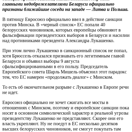
главными недоброжелателями Беларуси официально
признаны ближайшие соседи на западе — Литва и Польша.
В пятницу Евросоюз официально ввел в действие санкции
против Минска. В «черный список» ЕС попали 40
белорусских чиновников, которых европейцы обвиняют в
фальсификации президентских выборов в Беларуси и насилии
над противниками президента Александра Лукашенко.
При этом лично Лукашенко в санкционный список не попал,
хотя Брюссель отказался признавать его легитимным главой
Беларуси и объявил выборы 9 августа
сфальсифицированными в его пользу. Председатель
Европейского совета Шарль Мишель объяснил этот парадокс
тем, что ЕС намерен «продолжать диалог» с Минском.
То есть об окончательном разрыве с Лукашенко в Европе речи
не идет.
Евросоюз официально не хочет сжигать все мосты в
отношениях с Минском, поэтому и европейские санкции пока
носят в основном символический характер и реальной угрозы
президентству Лукашенко не представляют. Скорее они его
власть укрепляют. Ну не поедут в ЕС несколько десятков
высших белорусских чиновников, не смогут покупать там