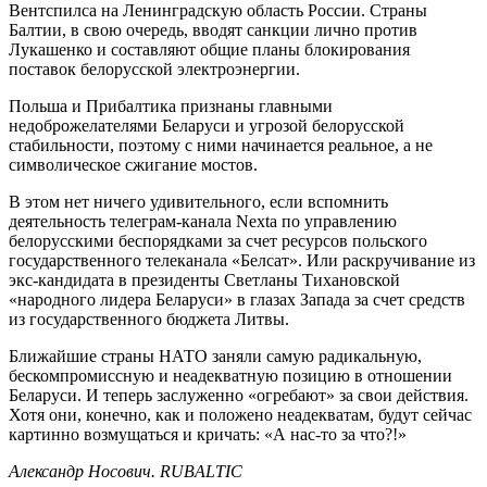
Вентспилса на Ленинградскую область России. Страны
Балтии, в свою очередь, вводят санкции лично против
Лукашенко и составляют общие планы блокирования
поставок белорусской электроэнергии.
Польша и Прибалтика признаны главными
недоброжелателями Беларуси и угрозой белорусской
стабильности, поэтому с ними начинается реальное, а не
символическое сжигание мостов.
В этом нет ничего удивительного, если вспомнить
деятельность телеграм-канала Nexta по управлению
белорусскими беспорядками за счет ресурсов польского
государственного телеканала «Белсат». Или раскручивание из
экс-кандидата в президенты Светланы Тихановской
«народного лидера Беларуси» в глазах Запада за счет средств
из государственного бюджета Литвы.
Ближайшие страны НАТО заняли самую радикальную,
бескомпромиссную и неадекватную позицию в отношении
Беларуси. И теперь заслуженно «огребают» за свои действия.
Хотя они, конечно, как и положено неадекватам, будут сейчас
картинно возмущаться и кричать: «А нас-то за что?!»
Александр Носович. RUBALTIC