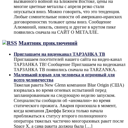
вызванного войной на Ближнем Востоке, цены на
многие цветные металлы с апреля резко стали
опускаться вниз. Можно говорить, что это тенденция.
Любые сомнительные новости об американо-иранских
договоренностях толкают цены вниз. Сообщение
Алюминий, никель, свинец и другие в крутом пике
появились сначала на САЙТ О МЕТАЛЛЕ.
Маятник приключений
Приглашаем на видеоканал ТАРЗАНКА ТВ
Приглашаем посетителей нашего сайта на видео-канал
ТАРЗАНКА ТВ! Сообщение Приглашаем на видеоканал
ТАРЗАНКА ТВ появились сначала на TARZANKA.
Маленький взрыв для человека и огромный для
всего человечества
Тяжелая ракета New Glenn компании Blue Origin (США)
взорвалась во время огневых испытаний перед
запланированным на следующую неделю запуском.
Специалисты сообщили об «аномалии» во время
статического прожига. Авария произошла в момент,
когда компания Джеффа Безоса только начала
приближаться к статусу второго полноценного
оператора тяжелых частично многоразовых ракет после
Space X, а сама ракета должна была […]