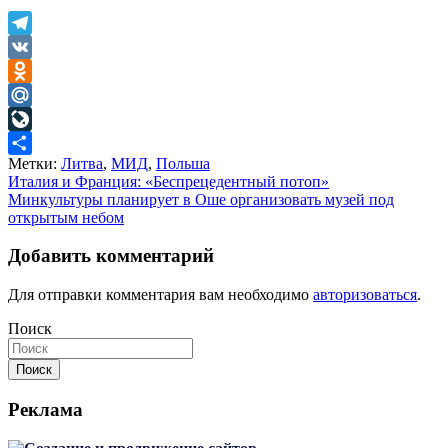
Telegram
VK
Odnoklassniki
Mail.Ru
LiveJournal
Метки:
Литва
,
МИД
,
Польша
Отправить
Навигация
Италия и Франция: «Беспрецедентный потоп»
Минкультуры планирует в Оше организовать музей под
по
открытым небом
записям
Добавить комментарий
Для отправки комментария вам необходимо
авторизоваться
.
Поиск
Поиск
Реклама