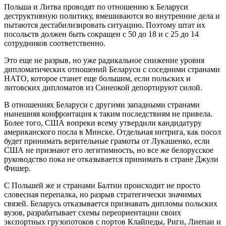
Польша и Литва проводят по отношению к Беларуси
деструктивную политику, вмешиваются во внутренние дела и
пытаются дестабилизировать ситуацию. Поэтому штат их
посольств должен быть сокращен с 50 до 18 и с 25 до 14
сотрудников соответственно.
Это еще не разрыв, но уже радикальное снижение уровня
дипломатических отношений Беларуси с соседними странами
НАТО, которое станет еще большим, если польских и
литовских дипломатов из Синеокой депортируют силой.
В отношениях Беларуси с другими западными странами
нынешняя конфронтация к таким последствиям не привела.
Более того, США вопреки всему утвердили кандидатуру
американского посла в Минске. Отдельная интрига, как посол
будет принимать верительные грамоты от Лукашенко, если
США не признают его легитимность, но все же белорусское
руководство пока не отказывается принимать в стране Джули
Фишер.
С Польшей же и странами Балтии происходит не просто
словесная перепалка, но разрыв стратегически значимых
связей. Беларусь отказывается признавать дипломы польских
вузов, разрабатывает схемы переориентации своих
экспортных грузопотоков с портов Клайпеды, Риги, Лиепаи и