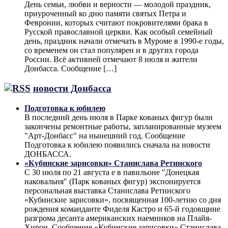
День семьи, любви и верности — молодой праздник,
приуроченный ко дню памяти святых Петра и
Февронии, которых считают покровителями брака в
Русской православной церкви. Как особый семейный
день, праздник начали отмечать в Муроме в 1990-е годы,
со временем он стал популярен и в других города
России. Всё активней отмечают 8 июля и жители
Донбасса. Сообщение […]
новости Донбасса
Подготовка к юбилею
В последний день июля в Парке кованых фигур были
закончены ремонтные работы, запланированные музеем
"Арт-Донбасс" на нынешний год. Сообщение
Подготовка к юбилею появились сначала на новости
ДОНБАССА.
«Кубинские зарисовки» Станислава Ретинского
С 30 июля по 21 августа е в павильоне "Донецкая
наковальня" (Парк кованых фигур) экспонируется
персональная выставка Станислава Ретинского
«Кубинские зарисовки», посвященная 100-летию со дня
рождения команданте Фиделя Кастро и 65-й годовщине
разгрома десанта американских наемников на Плайя-
Хирон. Сообщение «Кубинские зарисовки» Станислава