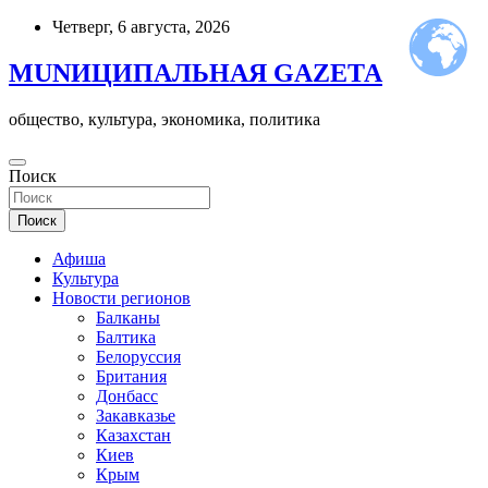
Skip
Четверг, 6 августа, 2026
to
content
MUNИЦИПАЛЬНАЯ GAZЕТА
общество, культура, экономика, политика
Поиск
Поиск
Афиша
Культура
Новости регионов
Балканы
Балтика
Белоруссия
Британия
Донбасс
Закавказье
Казахстан
Киев
Крым