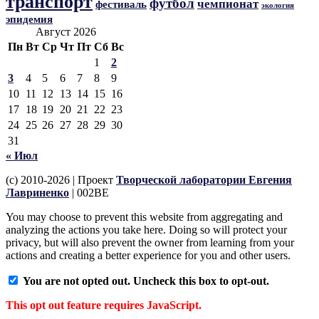
транспорт
футбол
чемпионат
фестиваль
экология
эпидемия
Август 2026
Пн
Вт
Ср
Чт
Пт
Сб
Вс
1
2
3
4
5
6
7
8
9
10
11
12
13
14
15
16
17
18
19
20
21
22
23
24
25
26
27
28
29
30
31
« Июл
(c) 2010-2026 | Проект
Творческой лаборатории Евгения
Лавриненко
| 002BE
You may choose to prevent this website from aggregating and
analyzing the actions you take here. Doing so will protect your
privacy, but will also prevent the owner from learning from your
actions and creating a better experience for you and other users.
You are not opted out. Uncheck this box to opt-out.
This opt out feature requires JavaScript.