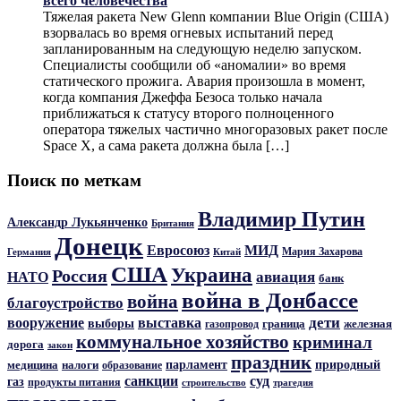
всего человечества
Тяжелая ракета New Glenn компании Blue Origin (США)
взорвалась во время огневых испытаний перед
запланированным на следующую неделю запуском.
Специалисты сообщили об «аномалии» во время
статического прожига. Авария произошла в момент,
когда компания Джеффа Безоса только начала
приближаться к статусу второго полноценного
оператора тяжелых частично многоразовых ракет после
Space X, а сама ракета должна была […]
Поиск по меткам
Владимир Путин
Александр Лукьянченко
Британия
Донецк
Евросоюз
МИД
Мария Захарова
Германия
Китай
США
Украина
Россия
авиация
НАТО
банк
война в Донбассе
война
благоустройство
дети
вооружение
выставка
выборы
граница
железная
газопровод
коммунальное хозяйство
криминал
дорога
закон
праздник
парламент
природный
медицина
налоги
образование
санкции
суд
газ
продукты питания
трагедия
строительство