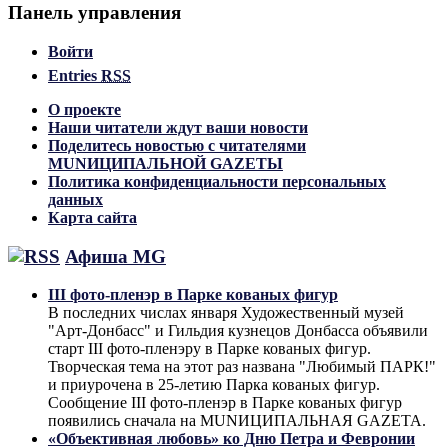
Панель управления
Войти
Entries
RSS
О проекте
Наши читатели ждут ваши новости
Поделитесь новостью с читателями
MUNИЦИПАЛЬНОЙ GAZЕТЫ
Политика конфиденциальности персональных
данных
Карта сайта
Афиша MG
III фото-пленэр в Парке кованых фигур
В последних числах января Художественный музей
"Арт-Донбасс" и Гильдия кузнецов Донбасса объявили
старт III фото-пленэру в Парке кованых фигур.
Творческая тема на этот раз названа "Любимый ПАРК!"
и приурочена в 25-летию Парка кованых фигур.
Сообщение III фото-пленэр в Парке кованых фигур
появились сначала на MUNИЦИПАЛЬНАЯ GAZЕТА.
«Объективная любовь» ко Дню Петра и Февронии