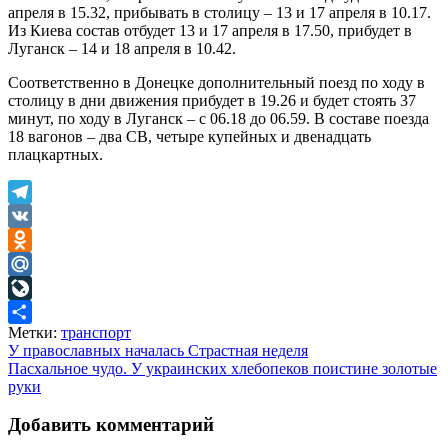
апреля в 15.32, прибывать в столицу – 13 и 17 апреля в 10.17.
Из Киева состав отбудет 13 и 17 апреля в 17.50, прибудет в
Луганск – 14 и 18 апреля в 10.42.
Соответственно в Донецке дополнительный поезд по ходу в
столицу в дни движения прибудет в 19.26 и будет стоять 37
минут, по ходу в Луганск – с 06.18 до 06.59. В составе поезда
18 вагонов – два СВ, четыре купейных и двенадцать
плацкартных.
Telegram
VK
Odnoklassniki
Mail.Ru
LiveJournal
Метки:
транспорт
Отправить
Навигация
У православных началась Страстная неделя
Пасхальное чудо. У украинских хлебопеков поистине золотые
по
руки
записям
Добавить комментарий