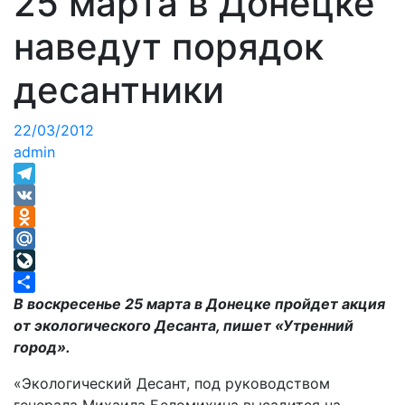
25 марта в Донецке
наведут порядок
десантники
22/03/2012
admin
Telegram
VK
Odnoklassniki
Mail.Ru
LiveJournal
Отправить
В воскресенье 25 марта в Донецке пройдет акция
от экологического Десанта, пишет «Утренний
город».
«Экологический Десант, под руководством