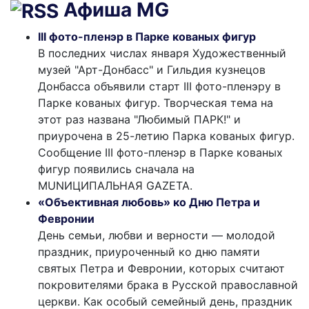
Афиша MG
III фото-пленэр в Парке кованых фигур
В последних числах января Художественный
музей "Арт-Донбасс" и Гильдия кузнецов
Донбасса объявили старт III фото-пленэру в
Парке кованых фигур. Творческая тема на
этот раз названа "Любимый ПАРК!" и
приурочена в 25-летию Парка кованых фигур.
Сообщение III фото-пленэр в Парке кованых
фигур появились сначала на
MUNИЦИПАЛЬНАЯ GAZЕТА.
«Объективная любовь» ко Дню Петра и
Февронии
День семьи, любви и верности — молодой
праздник, приуроченный ко дню памяти
святых Петра и Февронии, которых считают
покровителями брака в Русской православной
церкви. Как особый семейный день, праздник