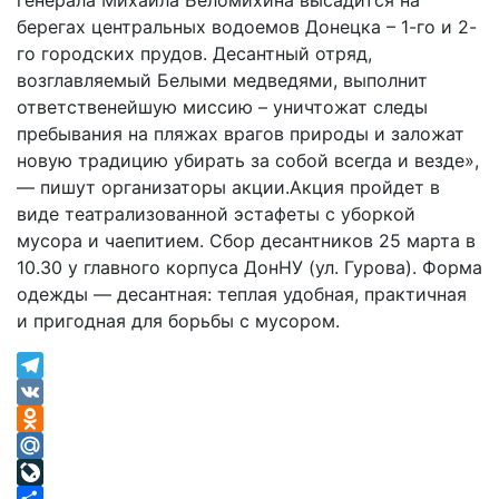
генерала Михаила Беломихина высадится на
берегах центральных водоемов Донецка – 1-го и 2-
го городских прудов. Десантный отряд,
возглавляемый Белыми медведями, выполнит
ответственейшую миссию – уничтожат следы
пребывания на пляжах врагов природы и заложат
новую традицию убирать за собой всегда и везде»,
— пишут организаторы акции.Акция пройдет в
виде театрализованной эстафеты с уборкой
мусора и чаепитием. Сбор десантников 25 марта в
10.30 у главного корпуса ДонНУ (ул. Гурова). Форма
одежды — десантная: теплая удобная, практичная
и пригодная для борьбы с мусором.
Telegram
VK
Odnoklassniki
Mail.Ru