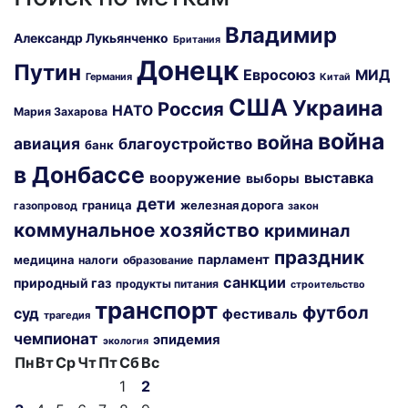
Владимир
Александр Лукьянченко
Британия
Донецк
Путин
Евросоюз
МИД
Германия
Китай
США
Украина
Россия
НАТО
Мария Захарова
война
война
авиация
благоустройство
банк
в Донбассе
вооружение
выставка
выборы
дети
граница
железная дорога
газопровод
закон
коммунальное хозяйство
криминал
праздник
парламент
медицина
налоги
образование
санкции
природный газ
продукты питания
строительство
транспорт
футбол
суд
фестиваль
трагедия
чемпионат
эпидемия
экология
Пн
Вт
Ср
Чт
Пт
Сб
Вс
1
2