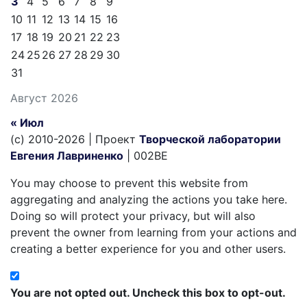
3
4
5
6
7
8
9
10
11
12
13
14
15
16
17
18
19
20
21
22
23
24
25
26
27
28
29
30
31
Август 2026
« Июл
(c) 2010-2026 | Проект
Творческой лаборатории
Евгения Лавриненко
| 002BE
You may choose to prevent this website from
aggregating and analyzing the actions you take here.
Doing so will protect your privacy, but will also
prevent the owner from learning from your actions and
creating a better experience for you and other users.
You are not opted out. Uncheck this box to opt-out.