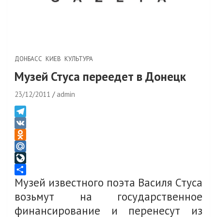
ДОНБАСС
КИЕВ
КУЛЬТУРА
Музей Стуса переедет в Донецк
23/12/2011
admin
T
e
V
l
K
O
e
d
M
g
n
a
L
Музей известного поэта Василя Стуса
r
o
i
i
О
a
k
l
v
т
возьмут на государственное
m
l
.
e
п
финансирование и перенесут из
a
R
J
р