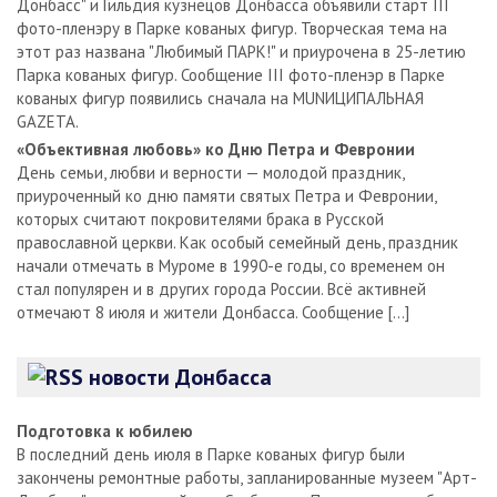
Донбасс" и Гильдия кузнецов Донбасса объявили старт III
фото-пленэру в Парке кованых фигур. Творческая тема на
этот раз названа "Любимый ПАРК!" и приурочена в 25-летию
Парка кованых фигур. Сообщение III фото-пленэр в Парке
кованых фигур появились сначала на MUNИЦИПАЛЬНАЯ
GAZЕТА.
«Объективная любовь» ко Дню Петра и Февронии
День семьи, любви и верности — молодой праздник,
приуроченный ко дню памяти святых Петра и Февронии,
которых считают покровителями брака в Русской
православной церкви. Как особый семейный день, праздник
начали отмечать в Муроме в 1990-е годы, со временем он
стал популярен и в других города России. Всё активней
отмечают 8 июля и жители Донбасса. Сообщение […]
новости Донбасса
Подготовка к юбилею
В последний день июля в Парке кованых фигур были
закончены ремонтные работы, запланированные музеем "Арт-