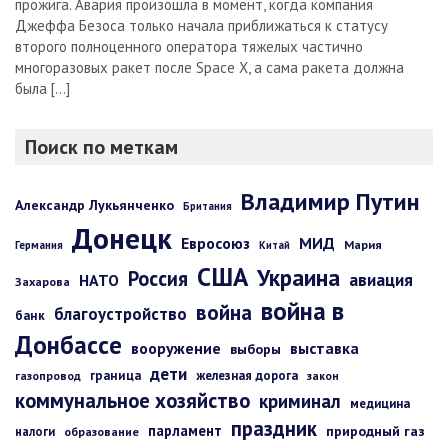
прожига. Авария произошла в момент, когда компания
Джеффа Безоса только начала приближаться к статусу
второго полноценного оператора тяжелых частично
многоразовых ракет после Space X, а сама ракета должна
была […]
Поиск по меткам
Владимир Путин
Александр Лукьянченко
Британия
Донецк
Евросоюз
МИД
Мария
Германия
Китай
США
Украина
Россия
авиация
НАТО
Захарова
война в
война
благоустройство
банк
Донбассе
вооружение
выставка
выборы
дети
граница
железная дорога
газопровод
закон
коммунальное хозяйство
криминал
медицина
праздник
парламент
природный газ
налоги
образование