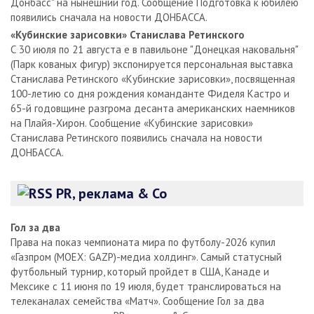
Донбасс" на нынешний год. Сообщение Подготовка к юбилею
появились сначала на новости ДОНБАССА.
«Кубинские зарисовки» Станислава Ретинского
С 30 июля по 21 августа е в павильоне "Донецкая наковальня"
(Парк кованых фигур) экспонируется персональная выставка
Станислава Ретинского «Кубинские зарисовки», посвященная
100-летию со дня рождения команданте Фиделя Кастро и
65-й годовщине разгрома десанта американских наемников
на Плайя-Хирон. Сообщение «Кубинские зарисовки»
Станислава Ретинского появились сначала на новости
ДОНБАССА.
PR, реклама & Co
Гол за два
Права на показ чемпионата мира по футболу-2026 купил
«Газпром (MOEX: GAZP)-медиа холдинг». Самый статусный
футбольный турнир, который пройдет в США, Канаде и
Мексике с 11 июня по 19 июля, будет транслироваться на
телеканалах семейства «Матч». Сообщение Гол за два