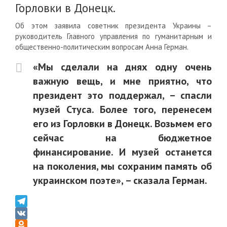
Горловки в Донецк.
s
u
o
а
s
u
в
Об этом заявила советник президента Украины –
n
r
и
руководитель Главного управления по гуманитарным и
общественно-политическим вопросам Анна Герман.
i
n
т
k
a
ь
«Мы сделали на днях одну очень
i
l
важную вещь, и мне приятно, что
президент это поддержал, – спасли
музей Стуса. Более того, перенесем
его из Горловки в Донецк. Возьмем его
сейчас на бюджетное
финансирование. И музей останется
на поколения, мы сохраним память об
украинском поэте», – сказала Герман.
T
e
V