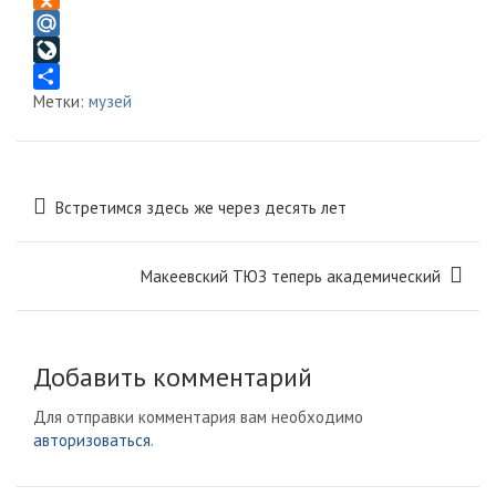
l
K
O
e
d
M
g
n
a
L
Метки:
музей
r
o
i
i
О
a
k
l
v
т
m
l
.
e
п
a
R
J
р
Навигация
Встретимся здесь же через десять лет
s
u
o
а
по
s
u
в
записям
n
r
и
Макеевский ТЮЗ теперь академический
i
n
т
k
a
ь
i
l
Добавить комментарий
Для отправки комментария вам необходимо
авторизоваться
.