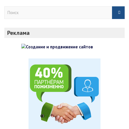
П
о
и
с
Реклама
к