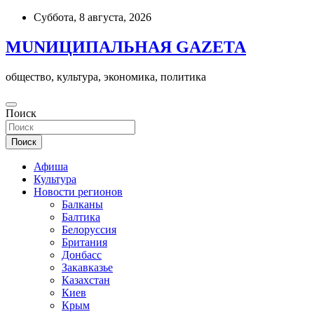
Skip
Суббота, 8 августа, 2026
to
content
MUNИЦИПАЛЬНАЯ GAZЕТА
общество, культура, экономика, политика
Поиск
Поиск
Афиша
Культура
Новости регионов
Балканы
Балтика
Белоруссия
Британия
Донбасс
Закавказье
Казахстан
Киев
Крым