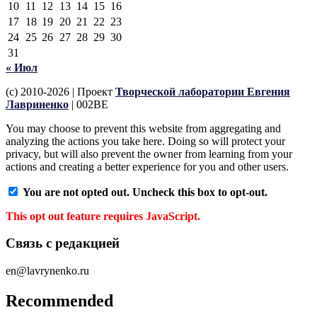
10
11
12
13
14
15
16
17
18
19
20
21
22
23
24
25
26
27
28
29
30
31
« Июл
(c) 2010-2026 | Проект
Творческой лаборатории Евгения
Лавриненко
| 002BE
You may choose to prevent this website from aggregating and
analyzing the actions you take here. Doing so will protect your
privacy, but will also prevent the owner from learning from your
actions and creating a better experience for you and other users.
You are not opted out. Uncheck this box to opt-out.
This opt out feature requires JavaScript.
Связь с редакцией
en@lavrynenko.ru
Recommended