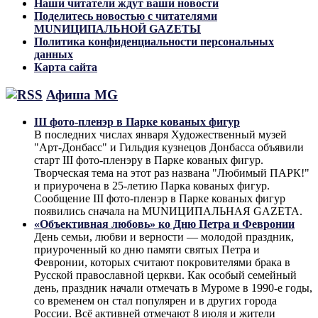
Наши читатели ждут ваши новости
Поделитесь новостью с читателями
MUNИЦИПАЛЬНОЙ GAZЕТЫ
Политика конфиденциальности персональных
данных
Карта сайта
Афиша MG
III фото-пленэр в Парке кованых фигур
В последних числах января Художественный музей
"Арт-Донбасс" и Гильдия кузнецов Донбасса объявили
старт III фото-пленэру в Парке кованых фигур.
Творческая тема на этот раз названа "Любимый ПАРК!"
и приурочена в 25-летию Парка кованых фигур.
Сообщение III фото-пленэр в Парке кованых фигур
появились сначала на MUNИЦИПАЛЬНАЯ GAZЕТА.
«Объективная любовь» ко Дню Петра и Февронии
День семьи, любви и верности — молодой праздник,
приуроченный ко дню памяти святых Петра и
Февронии, которых считают покровителями брака в
Русской православной церкви. Как особый семейный
день, праздник начали отмечать в Муроме в 1990-е годы,
со временем он стал популярен и в других города
России. Всё активней отмечают 8 июля и жители