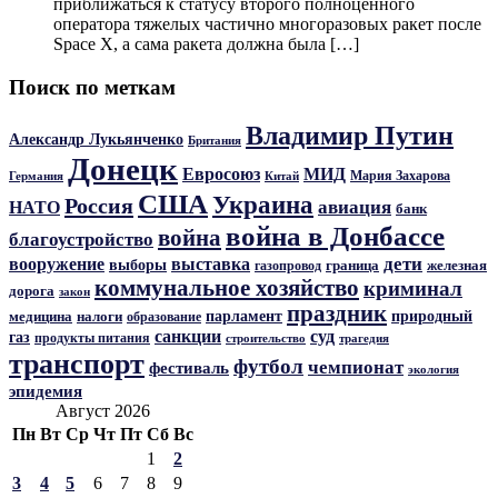
приближаться к статусу второго полноценного
оператора тяжелых частично многоразовых ракет после
Space X, а сама ракета должна была […]
Поиск по меткам
Владимир Путин
Александр Лукьянченко
Британия
Донецк
Евросоюз
МИД
Мария Захарова
Германия
Китай
США
Украина
Россия
авиация
НАТО
банк
война в Донбассе
война
благоустройство
дети
вооружение
выставка
выборы
граница
железная
газопровод
коммунальное хозяйство
криминал
дорога
закон
праздник
парламент
природный
медицина
налоги
образование
санкции
суд
газ
продукты питания
трагедия
строительство
транспорт
футбол
чемпионат
фестиваль
экология
эпидемия
Август 2026
Пн
Вт
Ср
Чт
Пт
Сб
Вс
1
2
3
4
5
6
7
8
9