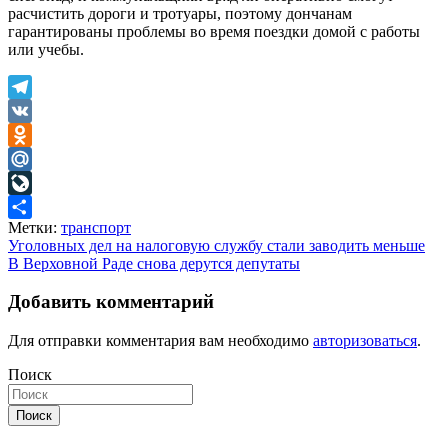
расчистить дороги и тротуары, поэтому дончанам
гарантированы проблемы во время поездки домой с работы
или учебы.
Telegram
VK
Odnoklassniki
Mail.Ru
LiveJournal
Метки:
транспорт
Отправить
Навигация
Уголовных дел на налоговую службу стали заводить меньше
В Верховной Раде снова дерутся депутаты
по
записям
Добавить комментарий
Для отправки комментария вам необходимо
авторизоваться
.
Поиск
Поиск