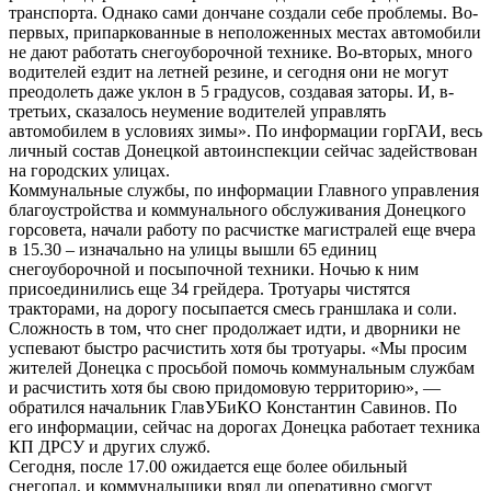
транспорта. Однако сами дончане создали себе проблемы. Во-
первых, припаркованные в неположенных местах автомобили
не дают работать снегоуборочной технике. Во-вторых, много
водителей ездит на летней резине, и сегодня они не могут
преодолеть даже уклон в 5 градусов, создавая заторы. И, в-
третьих, сказалось неумение водителей управлять
автомобилем в условиях зимы». По информации горГАИ, весь
личный состав Донецкой автоинспекции сейчас задействован
на городских улицах.
Коммунальные службы, по информации Главного управления
благоустройства и коммунального обслуживания Донецкого
горсовета, начали работу по расчистке магистралей еще вчера
в 15.30 – изначально на улицы вышли 65 единиц
снегоуборочной и посыпочной техники. Ночью к ним
присоединились еще 34 грейдера. Тротуары чистятся
тракторами, на дорогу посыпается смесь граншлака и соли.
Сложность в том, что снег продолжает идти, и дворники не
успевают быстро расчистить хотя бы тротуары. «Мы просим
жителей Донецка с просьбой помочь коммунальным службам
и расчистить хотя бы свою придомовую территорию», —
обратился начальник ГлавУБиКО Константин Савинов. По
его информации, сейчас на дорогах Донецка работает техника
КП ДРСУ и других служб.
Сегодня, после 17.00 ожидается еще более обильный
снегопад, и коммунальщики вряд ли оперативно смогут