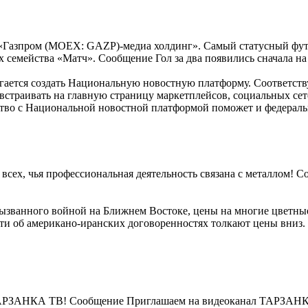
л «Газпром (MOEX: GAZP)-медиа холдинг». Самый статусный фу
ах семейства «Матч». Сообщение Гол за два появились сначала на
гается создать Национальную новостную платформу. Соответств
встраивать на главную страницу маркетплейсов, социальных сет
ство с Национальной новостной платформой поможет и федерал
а всех, чья профессиональная деятельность связана с металлом!
вызванного войной на Ближнем Востоке, цены на многие цветные
сти об американо-иранских договоренностях толкают цены вниз
л ТАРЗАНКА ТВ! Сообщение Приглашаем на видеоканал ТАРЗАН