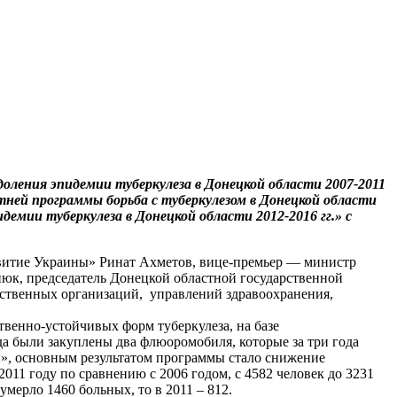
оления эпидемии туберкулеза в Донецкой области 2007-2011
тней программы борьба с туберкулезом в Донецкой области
демии туберкулеза в Донецкой области 2012-2016 гг.» с
звитие Украины» Ринат Ахметов, вице-премьер — министр
юк, председатель Донецкой областной государственной
ственных организаций, управлений здравоохранения,
венно-устойчивых форм туберкулеза, на базе
а были закуплены два флюоромобиля, которые за три года
ы», основным результатом программы стало снижение
011 году по сравнению с 2006 годом, с 4582 человек до 3231
умерло 1460 больных, то в 2011 – 812.