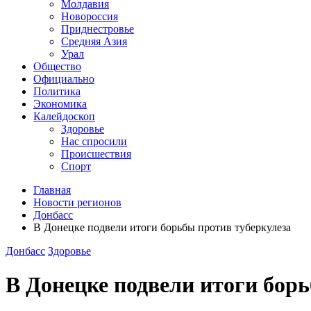
Молдавия
Новороссия
Приднестровье
Средняя Азия
Урал
Общество
Официально
Политика
Экономика
Калейдоскоп
Здоровье
Нас спросили
Происшествия
Спорт
Главная
Новости регионов
Донбасс
В Донецке подвели итоги борьбы против туберкулеза
Донбасс
Здоровье
В Донецке подвели итоги бор