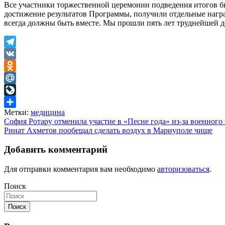
Все участники торжественной церемонии подведения итогов б
достижение результатов Программы, получили отдельные наград
всегда должны быть вместе. Мы прошли пять лет труднейшей дор
Telegram
VK
Odnoklassniki
Mail.Ru
LiveJournal
Метки:
медицина
Отправить
Навигация
София Ротару отменила участие в «Песне года» из-за военног
Ринат Ахметов пообещал сделать воздух в Мариуполе чище
по
записям
Добавить комментарий
Для отправки комментария вам необходимо
авторизоваться
.
Поиск
Поиск