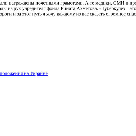
ыли награждены почетными грамотами. А те медики, СМИ и пред
ы из рук учредителя фонда Рината Ахметова. «Туберкулез – это 
оги и за этот путь я хочу каждому из вас сказать огромное спа
о положения на Украине