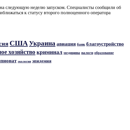
м на следующую неделю запуском. Специалисты сообщили об
риближаться к статусу второго полноценного оператора
США
Украина
сия
авиация
благоустройство
банк
ое хозяйство
криминал
медицина
налоги
образование
пионат
эпидемия
экология