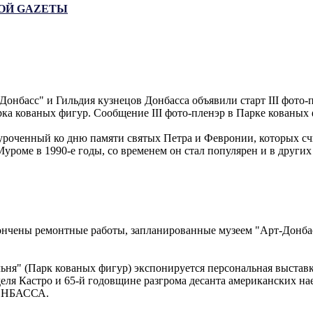
ЬНОЙ GAZЕТЫ
нбасс" и Гильдия кузнецов Донбасса объявили старт III фото-п
рка кованых фигур. Сообщение III фото-пленэр в Парке ков
уроченный ко дню памяти святых Петра и Февронии, которых сч
уроме в 1990-е годы, со временем он стал популярен и в други
кончены ремонтные работы, запланированные музеем "Арт-Донб
альня" (Парк кованых фигур) экспонируется персональная выстав
еля Кастро и 65-й годовщине разгрома десанта американских 
ДОНБАССА.