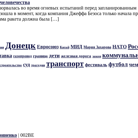
 человечества
взорвалась во время огневых испытаний перед запланированны
зошла в момент, когда компания Джеффа Безоса только начала п
ама ракета должна была […]
Донецк
Рос
Евросоюз
МИД
НАТО
Мария Захарова
ния
Китай
коммунальн
дети
тавка
граница
железная дорога
газопровод
закон
транспорт
футбол
чем
суд
фестиваль
трагедия
строительство
риненко
| 002BE