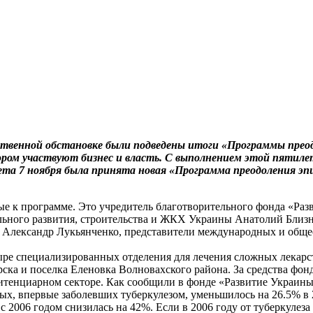
ественной обстановке были подведены итоги «Программы преод
ором участвуют бизнес и власть. С выполнением этой пятиле
вета 7 ноября была принята новая «Программа преодоления эпи
ые к программе. Это учредитель благотворительного фонда «Ра
льного развития, строительства и ЖКХ Украины Анатолий Близн
Александр Лукьянченко, представители международных и обще
ре специализированных отделения для лечения сложных лекарст
ка и поселка Еленовка Волновахского района. За средства фонд
нитенциарном секторе. Как сообщили в фонде «Развитие Украин
ых, впервые заболевших туберкулезом, уменьшилось на 26.5% в 2
с 2006 годом снизилась на 42%. Если в 2006 году от туберкулеза 