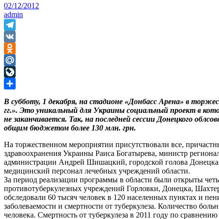
02/12/2012
admin
Telegram
VK
Odnoklassniki
Mail.Ru
LiveJournal
Отправить
В субботу, 1 декабря, на стадионе «Донбасс Арена» в торж
гг.». Это уникальный для Украины социальный проект в кот
не заканчивается. Так, на последней сессии Донецкого облсо
общим бюджетом более 130 млн. грн.
На торжественном мероприятии присутствовали все, причастн
здравоохранения Украины Раиса Богатырева, министр региона
администрации Андрей Шишацкий, городской голова Донецка 
медицинский персонал лечебных учреждений области.
За период реализации программы в области были открыты четы
противотуберкулезных учреждений Горловки, Донецка, Шахтерс
обследовали 60 тысяч человек в 120 населенных пунктах и пе
заболеваемости и смертности от туберкулеза. Количество больн
человека. Смертность от туберкулеза в 2011 году по сравнению 