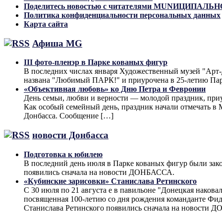
Поделитесь новостью с читателями MUNИЦИПАЛ
Политика конфиденциальности персональных данных
Карта сайта
Афиша MG
III фото-пленэр в Парке кованых фигур
В последних числах января Художественный музей "Арт-До
названа "Любимый ПАРК!" и приурочена в 25-летию Па
«Объективная любовь» ко Дню Петра и Февронии
День семьи, любви и верности — молодой праздник, при
Как особый семейный день, праздник начали отмечать в М
Донбасса. Сообщение […]
новости Донбасса
Подготовка к юбилею
В последний день июля в Парке кованых фигур были за
появились сначала на новости ДОНБАССА.
«Кубинские зарисовки» Станислава Ретинского
С 30 июля по 21 августа е в павильоне "Донецкая наков
посвященная 100-летию со дня рождения команданте Фид
Станислава Ретинского появились сначала на новости 