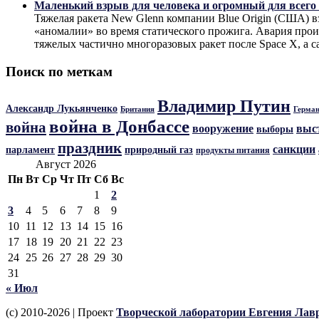
Маленький взрыв для человека и огромный для всего
Тяжелая ракета New Glenn компании Blue Origin (США) 
«аномалии» во время статического прожига. Авария прои
тяжелых частично многоразовых ракет после Space X, а с
Поиск по меткам
Владимир Путин
Александр Лукьянченко
Герма
Британия
война в Донбассе
война
вооружение
выс
выборы
праздник
санкции
парламент
природный газ
продукты питания
Август 2026
Пн
Вт
Ср
Чт
Пт
Сб
Вс
1
2
3
4
5
6
7
8
9
10
11
12
13
14
15
16
17
18
19
20
21
22
23
24
25
26
27
28
29
30
31
« Июл
(c) 2010-2026 | Проект
Творческой лаборатории Евгения Лав