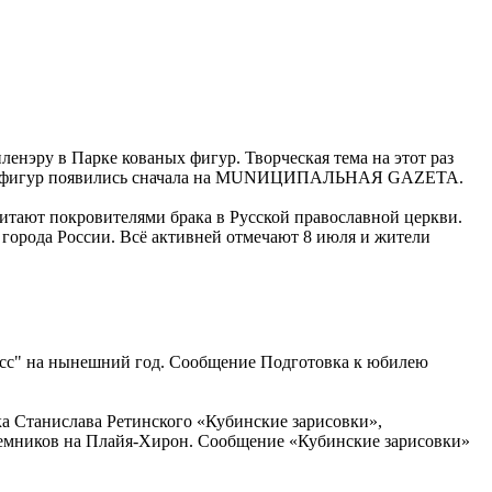
ленэру в Парке кованых фигур. Творческая тема на этот раз
аных фигур появились сначала на MUNИЦИПАЛЬНАЯ GAZЕТА.
итают покровителями брака в Русской православной церкви.
х города России. Всё активней отмечают 8 июля и жители
асс" на нынешний год. Сообщение Подготовка к юбилею
ка Станислава Ретинского «Кубинские зарисовки»,
наемников на Плайя-Хирон. Сообщение «Кубинские зарисовки»