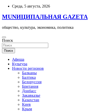
Skip
Среда, 5 августа, 2026
to
content
MUNИЦИПАЛЬНАЯ GAZЕТА
общество, культура, экономика, политика
Поиск
Поиск
Афиша
Культура
Новости регионов
Балканы
Балтика
Белоруссия
Британия
Донбасс
Закавказье
Казахстан
Киев
Крым