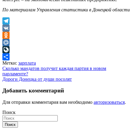
По материалам Управления статистики в Донецкой области
Telegram
VK
Odnoklassniki
Mail.Ru
LiveJournal
Метки:
зарплата
Отправить
Навигация
Сколько мандатов получит каждая партия в новом
парламенте?
по
Дороги Донецка от души посолят
записям
Добавить комментарий
Для отправки комментария вам необходимо
авторизоваться
.
Поиск
Поиск