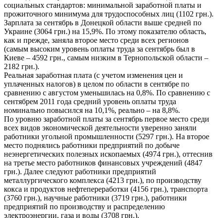
социальных стандартов: минимальной заработной платы и
прожиточного минимума для трудоспособных лиц (1102 грн.).
Зарплата за сентябрь в Донецкой области выше средней по
Украине (3064 грн.) на 15,9%. По этому показателю область,
как и прежде, заняла второе место среди всех регионов
(самым высоким уровень оплаты труда за сентябрь был в
Киеве – 4592 грн., самым низким в Тернопольской области –
2182 грн.).
Реальная заработная плата (с учетом изменения цен и
уплаченных налогов) в целом по области в сентябре по
сравнению с августом уменьшилась на 0,8%. По сравнению с
сентябрем 2011 года средний уровень оплаты труда
номинально повысился на 10,1%, реально – на 8,8%.
По уровню заработной платы за сентябрь первое место среди
всех видов экономической деятельности уверенно заняли
работники угольной промышленности (5297 грн.). На второе
место поднялись работники предприятий по добыче
неэнергетических полезных ископаемых (4974 грн.), оттеснив
на третье место работников финансовых учреждений (4847
грн.). Далее следуют работники предприятий
металлургического комплекса (4213 грн.), по производству
кокса и продуктов нефтепереработки (4156 грн.), транспорта
(3760 грн.), научные работники (3719 грн.), работники
предприятий по производству и распределению
электроэнергии, газа и воды (3708 грн.).