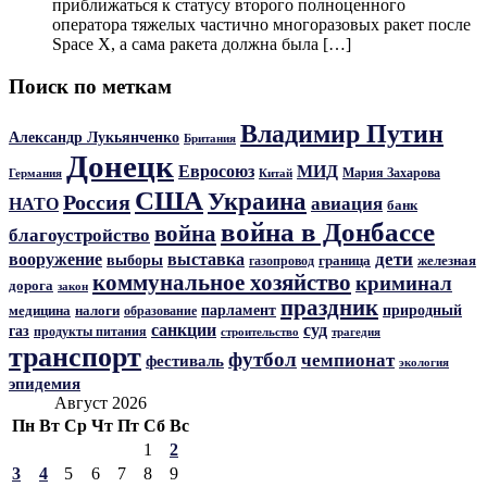
приближаться к статусу второго полноценного
оператора тяжелых частично многоразовых ракет после
Space X, а сама ракета должна была […]
Поиск по меткам
Владимир Путин
Александр Лукьянченко
Британия
Донецк
Евросоюз
МИД
Мария Захарова
Германия
Китай
США
Украина
Россия
авиация
НАТО
банк
война в Донбассе
война
благоустройство
дети
вооружение
выставка
выборы
граница
железная
газопровод
коммунальное хозяйство
криминал
дорога
закон
праздник
парламент
природный
медицина
налоги
образование
санкции
суд
газ
продукты питания
трагедия
строительство
транспорт
футбол
чемпионат
фестиваль
экология
эпидемия
Август 2026
Пн
Вт
Ср
Чт
Пт
Сб
Вс
1
2
3
4
5
6
7
8
9