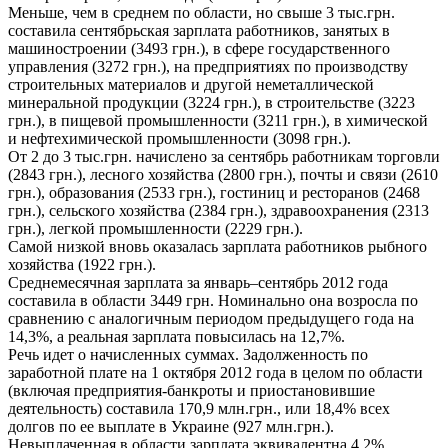
Меньше, чем в среднем по области, но свыше 3 тыс.грн.
составила сентябрьская зарплата работников, занятых в
машиностроении (3493 грн.), в сфере государственного
управления (3272 грн.), на предприятиях по производству
строительных материалов и другой неметаллической
минеральной продукции (3224 грн.), в строительстве (3223
грн.), в пищевой промышленности (3211 грн.), в химической
и нефтехимической промышленности (3098 грн.).
От 2 до 3 тыс.грн. начислено за сентябрь работникам торговли
(2843 грн.), лесного хозяйства (2800 грн.), почты и связи (2610
грн.), образования (2533 грн.), гостиниц и ресторанов (2468
грн.), сельского хозяйства (2384 грн.), здравоохранения (2313
грн.), легкой промышленности (2229 грн.).
Самой низкой вновь оказалась зарплата работников рыбного
хозяйства (1922 грн.).
Среднемесячная зарплата за январь–сентябрь 2012 года
составила в области 3449 грн. Номинально она возросла по
сравнению с аналогичным периодом предыдущего года на
14,3%, а реальная зарплата повысилась на 12,7%.
Речь идет о начисленных суммах. Задолженность по
заработной плате на 1 октября 2012 года в целом по области
(включая предприятия-банкроты и приостановившие
деятельность) составила 170,9 млн.грн., или 18,4% всех
долгов по ее выплате в Украине (927 млн.грн.).
Невыплаченная в области зарплата эквивалентна 4,2%