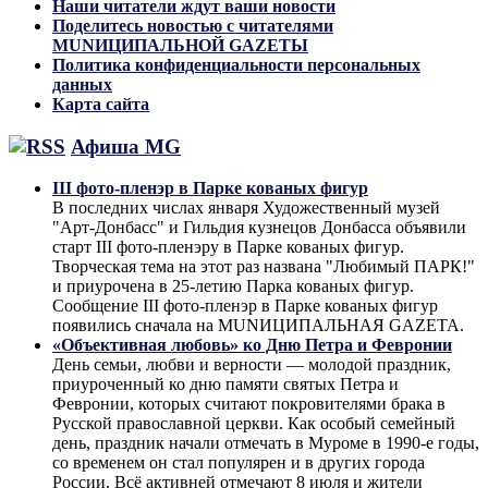
Наши читатели ждут ваши новости
Поделитесь новостью с читателями
MUNИЦИПАЛЬНОЙ GAZЕТЫ
Политика конфиденциальности персональных
данных
Карта сайта
Афиша MG
III фото-пленэр в Парке кованых фигур
В последних числах января Художественный музей
"Арт-Донбасс" и Гильдия кузнецов Донбасса объявили
старт III фото-пленэру в Парке кованых фигур.
Творческая тема на этот раз названа "Любимый ПАРК!"
и приурочена в 25-летию Парка кованых фигур.
Сообщение III фото-пленэр в Парке кованых фигур
появились сначала на MUNИЦИПАЛЬНАЯ GAZЕТА.
«Объективная любовь» ко Дню Петра и Февронии
День семьи, любви и верности — молодой праздник,
приуроченный ко дню памяти святых Петра и
Февронии, которых считают покровителями брака в
Русской православной церкви. Как особый семейный
день, праздник начали отмечать в Муроме в 1990-е годы,
со временем он стал популярен и в других города
России. Всё активней отмечают 8 июля и жители