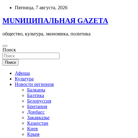
Skip
Пятница, 7 августа, 2026
to
content
MUNИЦИПАЛЬНАЯ GAZЕТА
общество, культура, экономика, политика
Поиск
Поиск
Афиша
Культура
Новости регионов
Балканы
Балтика
Белоруссия
Британия
Донбасс
Закавказье
Казахстан
Киев
Крым