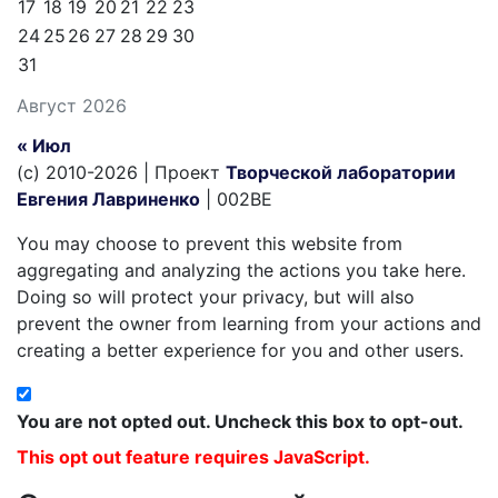
17
18
19
20
21
22
23
24
25
26
27
28
29
30
31
Август 2026
« Июл
(c) 2010-2026 | Проект
Творческой лаборатории
Евгения Лавриненко
| 002BE
You may choose to prevent this website from
aggregating and analyzing the actions you take here.
Doing so will protect your privacy, but will also
prevent the owner from learning from your actions and
creating a better experience for you and other users.
You are not opted out. Uncheck this box to opt-out.
This opt out feature requires JavaScript.