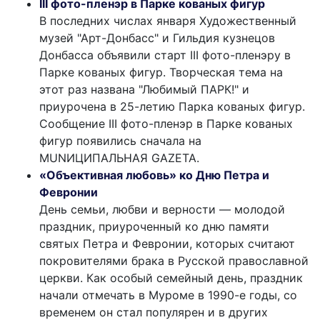
III фото-пленэр в Парке кованых фигур
В последних числах января Художественный
музей "Арт-Донбасс" и Гильдия кузнецов
Донбасса объявили старт III фото-пленэру в
Парке кованых фигур. Творческая тема на
этот раз названа "Любимый ПАРК!" и
приурочена в 25-летию Парка кованых фигур.
Сообщение III фото-пленэр в Парке кованых
фигур появились сначала на
MUNИЦИПАЛЬНАЯ GAZЕТА.
«Объективная любовь» ко Дню Петра и
Февронии
День семьи, любви и верности — молодой
праздник, приуроченный ко дню памяти
святых Петра и Февронии, которых считают
покровителями брака в Русской православной
церкви. Как особый семейный день, праздник
начали отмечать в Муроме в 1990-е годы, со
временем он стал популярен и в других