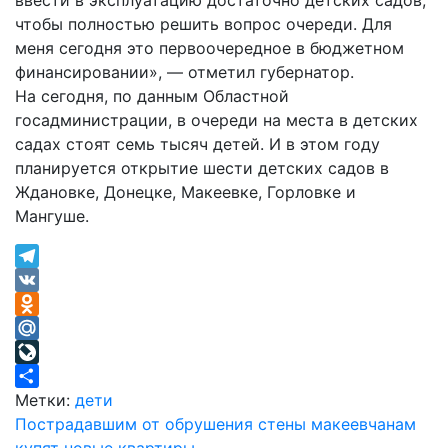
ввести в эксплуатацию достаточно детских садов,
чтобы полностью решить вопрос очереди. Для
меня сегодня это первоочередное в бюджетном
финансировании», — отметил губернатор.
На сегодня, по данным Областной
госадминистрации, в очереди на места в детских
садах стоят семь тысяч детей. И в этом году
планируется открытие шести детских садов в
Ждановке, Донецке, Макеевке, Горловке и
Мангуше.
Telegram
VK
Odnoklassniki
Mail.Ru
LiveJournal
Отправить
Метки:
дети
Навигация
Пострадавшим от обрушения стены макеевчанам