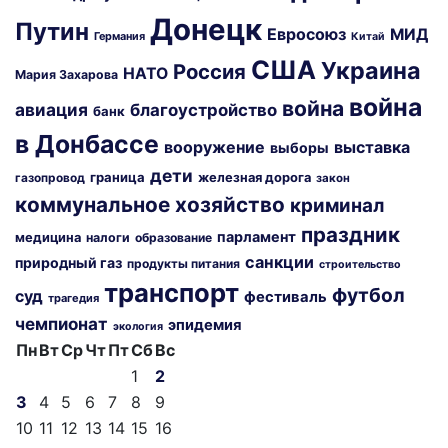
Донецк
Путин
Евросоюз
МИД
Германия
Китай
США
Украина
Россия
НАТО
Мария Захарова
война
война
авиация
благоустройство
банк
в Донбассе
вооружение
выставка
выборы
дети
граница
железная дорога
газопровод
закон
коммунальное хозяйство
криминал
праздник
парламент
медицина
налоги
образование
санкции
природный газ
продукты питания
строительство
транспорт
футбол
суд
фестиваль
трагедия
чемпионат
эпидемия
экология
Пн
Вт
Ср
Чт
Пт
Сб
Вс
1
2
3
4
5
6
7
8
9
10
11
12
13
14
15
16