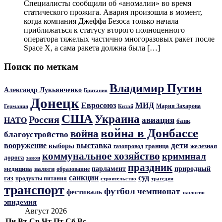
Специалисты сообщили об «аномалии» во время
статического прожига. Авария произошла в момент,
когда компания Джеффа Безоса только начала
приближаться к статусу второго полноценного
оператора тяжелых частично многоразовых ракет после
Space X, а сама ракета должна была […]
Поиск по меткам
Владимир Путин
Александр Лукьянченко
Британия
Донецк
Евросоюз
МИД
Мария Захарова
Германия
Китай
США
Украина
Россия
авиация
НАТО
банк
война в Донбассе
война
благоустройство
дети
вооружение
выставка
выборы
граница
железная
газопровод
коммунальное хозяйство
криминал
дорога
закон
праздник
парламент
природный
медицина
налоги
образование
санкции
суд
газ
продукты питания
трагедия
строительство
транспорт
футбол
чемпионат
фестиваль
экология
эпидемия
Август 2026
Пн
Вт
Ср
Чт
Пт
Сб
Вс