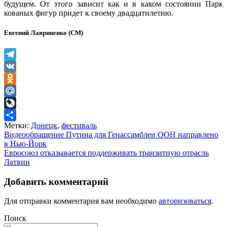
будущем. От этого зависит как и в каком состоянии Парк
кованых фигур придет к своему двадцатилетию.
Евгений Лавриненко (СМ)
Telegram
VK
Odnoklassniki
Mail.Ru
LiveJournal
Метки:
Донецк
,
фестиваль
Отправить
Навигация
Видеообращение Путина для Генассамблеи ООН направлено
в Нью-Йорк
по
Евросоюз отказывается поддерживать транзитную отрасль
записям
Латвии
Добавить комментарий
Для отправки комментария вам необходимо
авторизоваться
.
Поиск