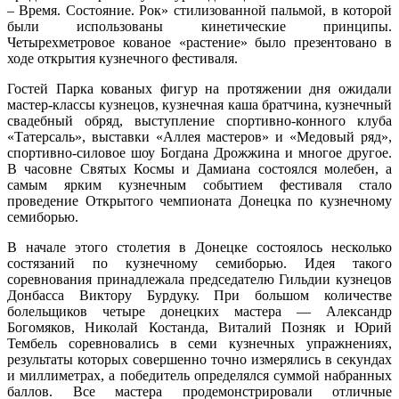
– Время. Состояние. Рок» стилизованной пальмой, в которой
были использованы кинетические принципы.
Четырехметровое кованое «растение» было презентовано в
ходе открытия кузнечного фестиваля.
Гостей Парка кованых фигур на протяжении дня ожидали
мастер-классы кузнецов, кузнечная каша братчина, кузнечный
свадебный обряд, выступление спортивно-конного клуба
«Татерсаль», выставки «Аллея мастеров» и «Медовый ряд»,
спортивно-силовое шоу Богдана Дрожжина и многое другое.
В часовне Святых Космы и Дамиана состоялся молебен, а
самым ярким кузнечным событием фестиваля стало
проведение Открытого чемпионата Донецка по кузнечному
семиборью.
В начале этого столетия в Донецке состоялось несколько
состязаний по кузнечному семиборью. Идея такого
соревнования принадлежала председателю Гильдии кузнецов
Донбасса Виктору Бурдуку. При большом количестве
болельщиков четыре донецких мастера — Александр
Богомяков, Николай Костанда, Виталий Позняк и Юрий
Тембель соревновались в семи кузнечных упражнениях,
результаты которых совершенно точно измерялись в секундах
и миллиметрах, а победитель определялся суммой набранных
баллов. Все мастера продемонстрировали отличные