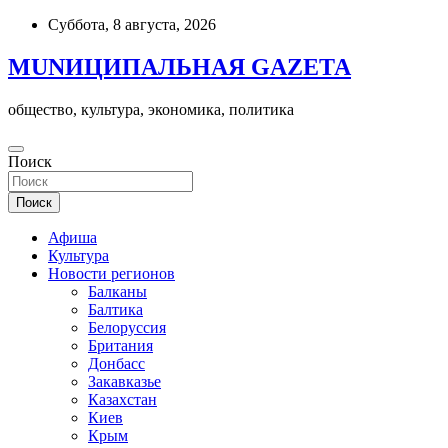
Skip
Суббота, 8 августа, 2026
to
content
MUNИЦИПАЛЬНАЯ GAZЕТА
общество, культура, экономика, политика
Поиск
Поиск
Афиша
Культура
Новости регионов
Балканы
Балтика
Белоруссия
Британия
Донбасс
Закавказье
Казахстан
Киев
Крым