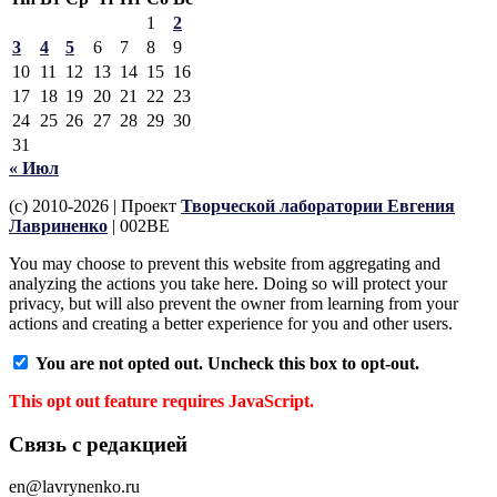
1
2
3
4
5
6
7
8
9
10
11
12
13
14
15
16
17
18
19
20
21
22
23
24
25
26
27
28
29
30
31
« Июл
(c) 2010-2026 | Проект
Творческой лаборатории Евгения
Лавриненко
| 002BE
You may choose to prevent this website from aggregating and
analyzing the actions you take here. Doing so will protect your
privacy, but will also prevent the owner from learning from your
actions and creating a better experience for you and other users.
You are not opted out. Uncheck this box to opt-out.
This opt out feature requires JavaScript.
Связь с редакцией
en@lavrynenko.ru