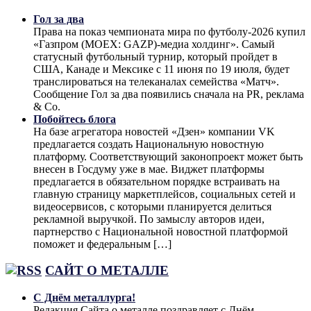
Гол за два
Права на показ чемпионата мира по футболу-2026 купил
«Газпром (MOEX: GAZP)-медиа холдинг». Самый
статусный футбольный турнир, который пройдет в
США, Канаде и Мексике с 11 июня по 19 июля, будет
транслироваться на телеканалах семейства «Матч».
Сообщение Гол за два появились сначала на PR, реклама
& Co.
Побойтесь блога
На базе агрегатора новостей «Дзен» компании VK
предлагается создать Национальную новостную
платформу. Соответствующий законопроект может быть
внесен в Госдуму уже в мае. Виджет платформы
предлагается в обязательном порядке встраивать на
главную страницу маркетплейсов, социальных сетей и
видеосервисов, с которыми планируется делиться
рекламной выручкой. По замыслу авторов идеи,
партнерство с Национальной новостной платформой
поможет и федеральным […]
САЙТ О МЕТАЛЛЕ
С Днём металлурга!
Редакция Сайта о металле поздравляет с Днём