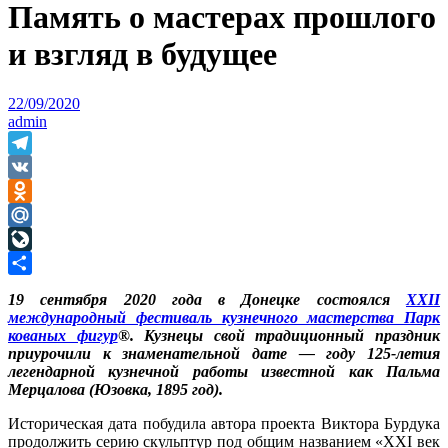
Память о мастерах прошлого
и взгляд в будущее
22/09/2020
admin
Telegram
VK
Odnoklassniki
Mail.Ru
LiveJournal
Отправить
19 сентября 2020 года в Донецке состоялся
XXII
международный фестиваль кузнечного мастерства Парк
кованых фигур
®. Кузнецы свой традиционный праздник
приурочили к знаменательной дате — году 125-летия
легендарной кузнечной работы известной как Пальма
Мерцалова (Юзовка, 1895 год).
Историческая дата побудила автора проекта Виктора Бурдука
продолжить серию скульптур под общим названием «ХХI век