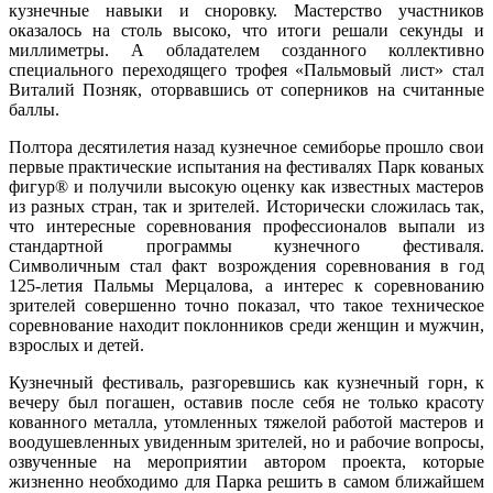
кузнечные навыки и сноровку. Мастерство участников
оказалось на столь высоко, что итоги решали секунды и
миллиметры. А обладателем созданного коллективно
специального переходящего трофея «Пальмовый лист» стал
Виталий Позняк, оторвавшись от соперников на считанные
баллы.
Полтора десятилетия назад кузнечное семиборье прошло свои
первые практические испытания на фестивалях Парк кованых
фигур® и получили высокую оценку как известных мастеров
из разных стран, так и зрителей. Исторически сложилась так,
что интересные соревнования профессионалов выпали из
стандартной программы кузнечного фестиваля.
Символичным стал факт возрождения соревнования в год
125-летия Пальмы Мерцалова, а интерес к соревнованию
зрителей совершенно точно показал, что такое техническое
соревнование находит поклонников среди женщин и мужчин,
взрослых и детей.
Кузнечный фестиваль, разгоревшись как кузнечный горн, к
вечеру был погашен, оставив после себя не только красоту
кованного металла, утомленных тяжелой работой мастеров и
воодушевленных увиденным зрителей, но и рабочие вопросы,
озвученные на мероприятии автором проекта, которые
жизненно необходимо для Парка решить в самом ближайшем