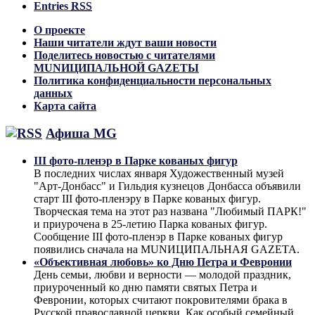
Entries
RSS
О проекте
Наши читатели ждут ваши новости
Поделитесь новостью с читателями
MUNИЦИПАЛЬНОЙ GAZЕТЫ
Политика конфиденциальности персональных
данных
Карта сайта
Афиша MG
III фото-пленэр в Парке кованых фигур
В последних числах января Художественный музей
"Арт-Донбасс" и Гильдия кузнецов Донбасса объявили
старт III фото-пленэру в Парке кованых фигур.
Творческая тема на этот раз названа "Любимый ПАРК!"
и приурочена в 25-летию Парка кованых фигур.
Сообщение III фото-пленэр в Парке кованых фигур
появились сначала на MUNИЦИПАЛЬНАЯ GAZЕТА.
«Объективная любовь» ко Дню Петра и Февронии
День семьи, любви и верности — молодой праздник,
приуроченный ко дню памяти святых Петра и
Февронии, которых считают покровителями брака в
Русской православной церкви. Как особый семейный