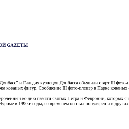
ЬНОЙ GAZЕТЫ
нбасс" и Гильдия кузнецов Донбасса объявили старт III фото-п
рка кованых фигур. Сообщение III фото-пленэр в Парке ков
уроченный ко дню памяти святых Петра и Февронии, которых сч
уроме в 1990-е годы, со временем он стал популярен и в други