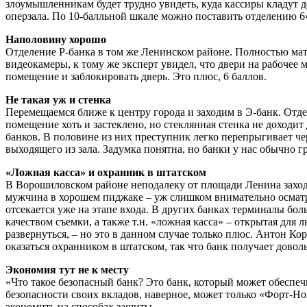
злоумышленникам будет трудно увидеть, куда кассиры кладут де
оперзала. По 10-балльной шкале можно поставить отделению 6»
Наполовину хорошо
Отделение Р-банка в том же Ленинском районе. Полностью матов
видеокамеры, к тому же эксперт увидел, что двери на рабочее
помещение и заблокировать дверь. Это плюс, 6 баллов.
Не такая уж и стенка
Перемещаемся ближе к центру города и заходим в Э-банк. Отдел
помещение хоть и застеклено, но стеклянная стенка не доходит 
банков. В половине из них преступник легко перепрыгивает чер
выходящего из зала. Задумка понятна, но банки у нас обычно г
«Ложная касса» и охранник в штатском
В Ворошиловском районе неподалеку от площади Ленина заходи
мужчина в хорошем пиджаке – уж слишком внимательно осматрива
отсекается уже на этапе входа. В других банках терминалы бол
качеством съемки, а также т.н. «ложная касса» – открытая для 
развернуться, – но это в данном случае только плюс. Антон Кор
оказаться охранником в штатском, так что банк получает довол
Экономия тут не к месту
«Что такое безопасный банк? Это банк, который может обеспеч
безопасности своих вкладов, наверное, может только «Форт-Но
экономить на способах защиты.