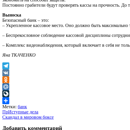
Постоянно грабители будут проверять кассы на прочность. До т
Выноска
Безопасный банк – это:
– Укрепленное кассовое место. Оно должно быть максимально т
– Беспрекословное соблюдение кассовой дисциплины сотрудника
– Комплекс видеонаблюдения, который включает в себя не толь
Яна ТКАЧЕНКО
Telegram
VK
Odnoklassniki
Mail.Ru
LiveJournal
Метки:
банк
Отправить
Навигация
ПрИступные дела
Скандал в мировом боксе
по
записям
Добавить комментарий