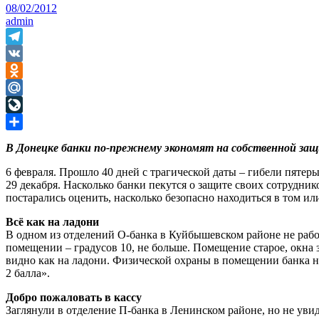
08/02/2012
admin
Telegram
VK
Odnoklassniki
Mail.Ru
LiveJournal
Отправить
В Донецке банки по-прежнему экономят на собственной защ
6 февраля. Прошло 40 дней с трагической даты – гибели пяте
29 декабря. Насколько банки пекутся о защите своих сотрудни
постарались оценить, насколько безопасно находиться в том ил
Всё как на ладони
В одном из отделений О-банка в Куйбышевском районе не работ
помещении – градусов 10, не больше. Помещение старое, окна 
видно как на ладони. Физической охраны в помещении банка н
2 балла».
Добро пожаловать в кассу
Заглянули в отделение П-банка в Ленинском районе, но не уви