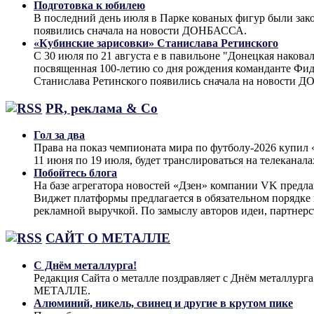
Подготовка к юбилею
В последний день июля в Парке кованых фигур были за
появились сначала на новости ДОНБАССА.
«Кубинские зарисовки» Станислава Ретинского
С 30 июля по 21 августа е в павильоне "Донецкая наков
посвященная 100-летию со дня рождения команданте Фид
Станислава Ретинского появились сначала на новости 
PR, реклама & Co
Гол за два
Права на показ чемпионата мира по футболу-2026 купи
11 июня по 19 июля, будет транслироваться на телеканал
Побойтесь блога
На базе агрегатора новостей «Дзен» компании VK предла
Виджет платформы предлагается в обязательном порядке 
рекламной выручкой. По замыслу авторов идеи, партнер
САЙТ О МЕТАЛЛЕ
С Днём металлурга!
Редакция Сайта о металле поздравляет с Днём металлург
МЕТАЛЛЕ.
Алюминий, никель, свинец и другие в крутом пике