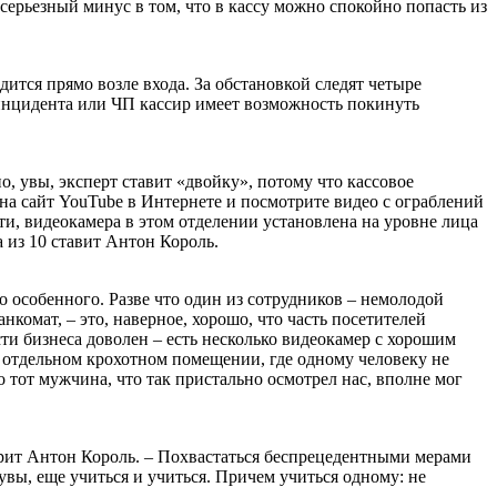
серьезный минус в том, что в кассу можно спокойно попасть из
ится прямо возле входа. За обстановкой следят четыре
 инцидента или ЧП кассир имеет возможность покинуть
, увы, эксперт ставит «двойку», потому что кассовое
е на сайт YouTube в Интернете и посмотрите видео с ограблений
ати, видеокамера в этом отделении установлена на уровне лица
а из 10 ставит Антон Король.
 особенного. Разве что один из сотрудников – немолодой
комат, – это, наверное, хорошо, что часть посетителей
сти бизнеса доволен – есть несколько видеокамер с хорошим
я в отдельном крохотном помещении, где одному человеку не
о тот мужчина, что так пристально осмотрел нас, вполне мог
ворит Антон Король. – Похвастаться беспрецедентными мерами
вы, еще учиться и учиться. Причем учиться одному: не