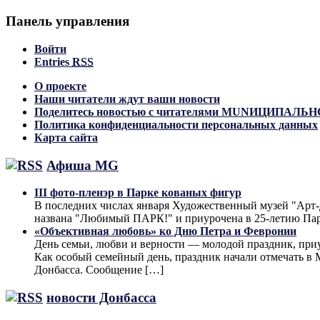
Панель управления
Войти
Entries
RSS
О проекте
Наши читатели ждут ваши новости
Поделитесь новостью с читателями MUNИЦИПАЛ
Политика конфиденциальности персональных данных
Карта сайта
Афиша MG
III фото-пленэр в Парке кованых фигур
В последних числах января Художественный музей "Арт-До
названа "Любимый ПАРК!" и приурочена в 25-летию Па
«Объективная любовь» ко Дню Петра и Февронии
День семьи, любви и верности — молодой праздник, при
Как особый семейный день, праздник начали отмечать в М
Донбасса. Сообщение […]
новости Донбасса