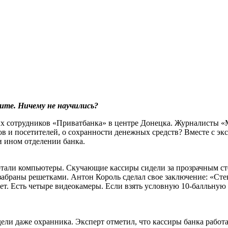
ите. Ничему не научились?
рых сотрудников «Приватбанка» в центре Донецка. Журналисты 
ков и посетителей, о сохранности денежных средств? Вместе с 
и ином отделении банка.
али компьютеры. Скучающие кассиры сидели за прозрачным стекл
забраны решетками. Антон Король сделал свое заключение: «Сте
ет. Есть четыре видеокамеры. Если взять условную 10-балльную
дели даже охранника. Эксперт отметил, что кассиры банка работ