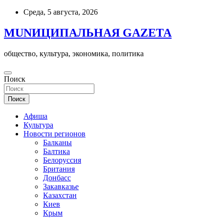
Skip
Среда, 5 августа, 2026
to
content
MUNИЦИПАЛЬНАЯ GAZЕТА
общество, культура, экономика, политика
Поиск
Поиск
Афиша
Культура
Новости регионов
Балканы
Балтика
Белоруссия
Британия
Донбасс
Закавказье
Казахстан
Киев
Крым