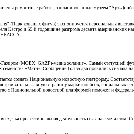
кончены ремонтные работы, запланированные музеем "Арт-Донб
альня" (Парк кованых фигур) экспонируется персональная выстав
еля Кастро и 65-й годовщине разгрома десанта американских 
ДОНБАССА.
л «Газпром (MOEX: GAZP)-медиа холдинг». Самый статусный фу
ах семейства «Матч». Сообщение Гол за два появились сначала на
гается создать Национальную новостную платформу. Соответств
встраивать на главную страницу маркетплейсов, социальных сет
ство с Национальной новостной платформой поможет и федерал
а всех, чья профессиональная деятельность связана с металлом!