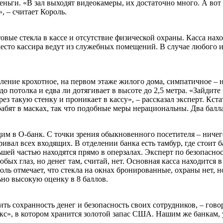
ньги. «В зал выходят видеокамеры, их достаточно много. А вот 
, – считает Король.
ые стекла в кассе и отсутствие физической охраны. Касса наход
 место кассира ведут из служебных помещений. В случае любого
ение крохотное, на первом этаже жилого дома, симпатичное – но
до потолка и едва ли дотягивает в высоте до 2,5 метра. «Зайдит
ез такую стенку и проникает в кассу», – рассказал эксперт. Кст
рабят в масках, так что подобные меры нерациональны. Два балл
м в О-банк. С точки зрения обыкновенного посетителя – ничего
л всех входящих. В отделении банка есть тамбур, где стоит бан
ьшей частью находятся прямо в оперзалах. Эксперт по безопасно
любых глаз, но денег там, считай, нет. Основная касса находитс
оль отмечает, что стекла на окнах бронированные, охраны нет, н
ьно высокую оценку в 8 баллов.
ить сохранность денег и безопасность своих сотрудников, – го
кс», в котором хранится золотой запас США. Нашим же банкам, у