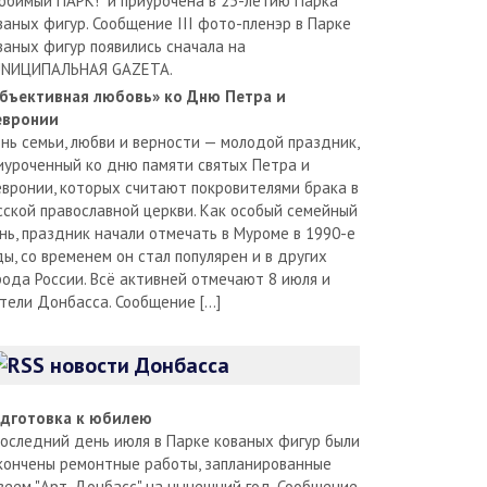
юбимый ПАРК!" и приурочена в 25-летию Парка
ваных фигур. Сообщение III фото-пленэр в Парке
ваных фигур появились сначала на
NИЦИПАЛЬНАЯ GAZЕТА.
бъективная любовь» ко Дню Петра и
вронии
нь семьи, любви и верности — молодой праздник,
иуроченный ко дню памяти святых Петра и
вронии, которых считают покровителями брака в
сской православной церкви. Как особый семейный
нь, праздник начали отмечать в Муроме в 1990-е
ды, со временем он стал популярен и в других
рода России. Всё активней отмечают 8 июля и
тели Донбасса. Сообщение […]
новости Донбасса
дготовка к юбилею
последний день июля в Парке кованых фигур были
кончены ремонтные работы, запланированные
зеем "Арт-Донбасс" на нынешний год. Сообщение