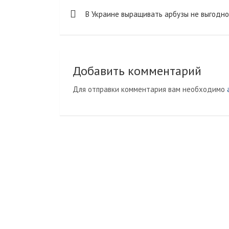
Навигация
a
a
u
u
и
В Украине выращивать арбузы не выгодно
m
s
r
т
по
s
n
ь
записям
n
a
i
l
k
Добавить комментарий
i
Для отправки комментария вам необходимо