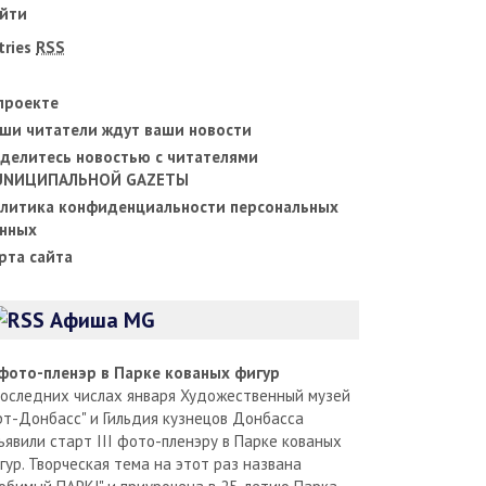
йти
tries
RSS
проекте
ши читатели ждут ваши новости
делитесь новостью с читателями
UNИЦИПАЛЬНОЙ GAZЕТЫ
литика конфиденциальности персональных
нных
рта сайта
Афиша MG
I фото-пленэр в Парке кованых фигур
последних числах января Художественный музей
рт-Донбасс" и Гильдия кузнецов Донбасса
ъявили старт III фото-пленэру в Парке кованых
гур. Творческая тема на этот раз названа