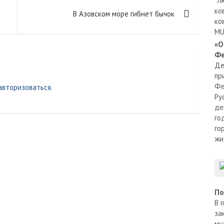
"Л
ко
В Азовском море гибнет бычок
ко
MU
«О
Фе
Де
пр
Фе
авторизоваться
.
Ру
де
го
го
жи
По
В 
за
му