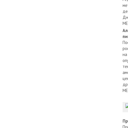
ме
де
Дн
МЕ
Ал
пи
По
ро
на
оп
те
ам
це
др
МЕ
Пр
Пр