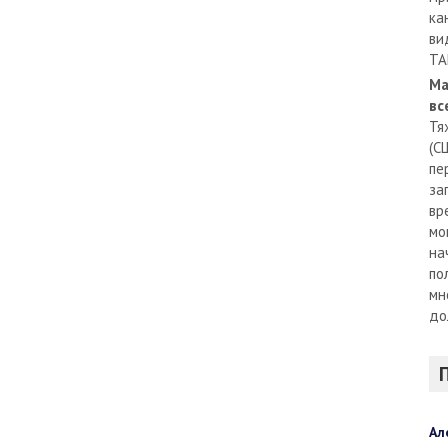
ка
ви
TA
Ма
вс
Тя
(С
пе
за
вр
мо
на
по
мн
до
Ал