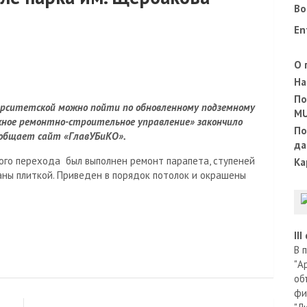
Во
En
О 
На
По
иверситетской можно пойти по обновленному подземному
M
жное ремонтно-строительное управление» закончило
По
ообщает сайт «ГлавУБиКО».
да
го перехода был выполнен ремонт парапета, ступеней
Ка
аны плиткой. Приведен в порядок потолок и окрашены
II
В 
"А
об
фи