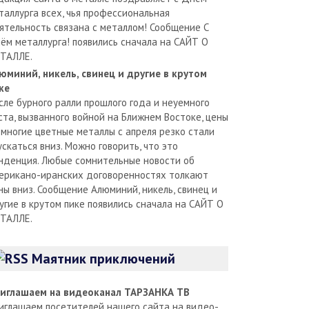
таллурга всех, чья профессиональная
ятельность связана с металлом! Сообщение С
ём металлурга! появились сначала на САЙТ О
ТАЛЛЕ.
юминий, никель, свинец и другие в крутом
ке
сле бурного ралли прошлого года и неуемного
ста, вызванного войной на Ближнем Востоке, цены
 многие цветные металлы с апреля резко стали
ускаться вниз. Можно говорить, что это
нденция. Любые сомнительные новости об
ерикано-иранских договоренностях толкают
ны вниз. Сообщение Алюминий, никель, свинец и
угие в крутом пике появились сначала на САЙТ О
ТАЛЛЕ.
Маятник приключений
иглашаем на видеоканал ТАРЗАНКА ТВ
иглашаем посетителей нашего сайта на видео-