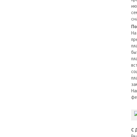
ию
се
сн
По
На
пр
пл
бы
пл
вс
со
пл
за
На
фе
С 
Ре