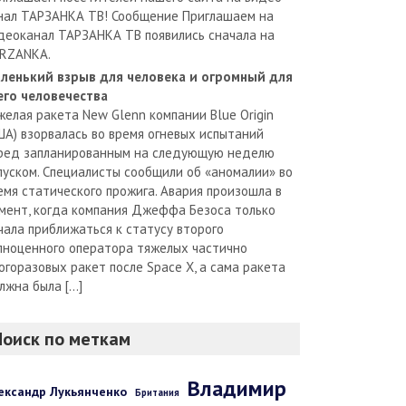
нал ТАРЗАНКА ТВ! Сообщение Приглашаем на
деоканал ТАРЗАНКА ТВ появились сначала на
RZANKA.
ленький взрыв для человека и огромный для
его человечества
желая ракета New Glenn компании Blue Origin
ША) взорвалась во время огневых испытаний
ред запланированным на следующую неделю
пуском. Специалисты сообщили об «аномалии» во
емя статического прожига. Авария произошла в
мент, когда компания Джеффа Безоса только
чала приближаться к статусу второго
лноценного оператора тяжелых частично
огоразовых ракет после Space X, а сама ракета
лжна была […]
Поиск по меткам
Владимир
ександр Лукьянченко
Британия