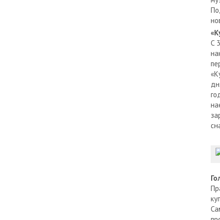
По
но
«К
С 
на
пе
«К
дн
го
на
за
сн
Го
Пр
ку
Са
пр