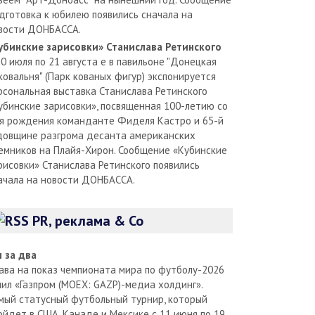
дготовка к юбилею появились сначала на
вости ДОНБАССА.
убинские зарисовки» Станислава Ретинского
30 июля по 21 августа е в павильоне "Донецкая
ковальня" (Парк кованых фигур) экспонируется
рсональная выставка Станислава Ретинского
убинские зарисовки», посвященная 100-летию со
я рождения команданте Фиделя Кастро и 65-й
довщине разгрома десанта американских
емников на Плайя-Хирон. Сообщение «Кубинские
рисовки» Станислава Ретинского появились
ачала на новости ДОНБАССА.
PR, реклама & Co
л за два
ава на показ чемпионата мира по футболу-2026
пил «Газпром (MOEX: GAZP)-медиа холдинг».
мый статусный футбольный турнир, который
ойдет в США, Канаде и Мексике с 11 июня по 19