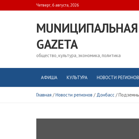
Skip
Четверг, 6 августа, 2026
to
content
MUNИЦИПАЛЬНАЯ
GAZЕТА
общество, культура, экономика, политика
АФИША
КУЛЬТУРА
НОВОСТИ РЕГИОНОВ
Главная
Новости регионов
Донбасс
Подземны