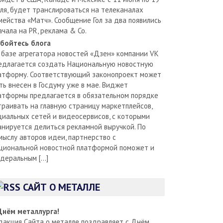
ля, будет транслироваться на телеканалах
мейства «Матч». Сообщение Гол за два появились
ачала на PR, реклама & Co.
бойтесь блога
 базе агрегатора новостей «Дзен» компании VK
едлагается создать Национальную новостную
атформу. Соответствующий законопроект может
ть внесен в Госдуму уже в мае. Виджет
атформы предлагается в обязательном порядке
траивать на главную страницу маркетплейсов,
циальных сетей и видеосервисов, с которыми
анируется делиться рекламной выручкой. По
мыслу авторов идеи, партнерство с
циональной новостной платформой поможет и
деральным […]
САЙТ О МЕТАЛЛЕ
Днём металлурга!
дакция Сайта о металле поздравляет с Днём