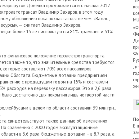
"Л
х маршрутов Донецка продолжается и с начала 2012
ко
ектроавтотранса» Владимир Захаров, в этом году
ко
йному обновлению пока похвастаться не чем. «Важно,
MU
ресурсы», — считает Владимир Захаров.
«О
онецке более 15 лет используются 81% трамваев и 51%
Фе
Де
пр
Фе
 что финансовое положение горэлектротранспорта
Ру
яется также то, что значительные средства требуются
де
в, которые составляют 70% всех пассажиров
го
мации Облстата. Бюджетные дотации предприятиям
го
 сравнению с предыдущим годом на 15% и составили
жи
65% расходов на перевозку пассажиров. Это в 2,6 раза
й было достаточно для покрытия лишь четвертой части
оллейбусами в целом по области составили 39 млн.грн.,
.
По
рта свидетельствуют также данные об изменениях
В 
 По сравнению с 2000 годом эксплуатационные
за
области в 3,6 раза, бюджетные дотации – в 8,7 раза, а
му