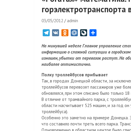
горэлектротранспорта в
03/05/2012
admin
T
V
O
M
L
О
e
K
d
a
i
т
На минувшей неделе Главное управление ста
l
n
i
v
п
информацию о сложной ситуации в городско
e
o
l
e
р
изношен, убытки от перевозок растут. На 
g
k
.
J
а
наиболее оптимистично.
r
l
R
o
в
Полку троллейбусов прибывает
a
a
u
u
и
Так, в городах Донецкой области, за исключ
m
s
r
т
троллейбусов перевозят пассажиров уже боле
s
n
ь
обновлялся, при этом списано было только 18 
n
a
В отличие от трамвайного парка, с троллейб
i
l
области насчитывает 525 машин, и за год он 
k
троллейбуса).
i
Особенно это заметно на примере Донецка. З
что составило почти треть всего парка. Тра
Одновременно в областном центре было спис