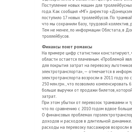
Поступление новых машин для троллейбусны
года. Как сообщил «МГ» директор «Донецкэл
поступило 17 новых троллейбусов. По трамва
что мы сохранили базу, трудовой коллектив, 
Тем не менее, по информации Облстата, в Д
троллейбусов.
Финансы поют романсы
На примере цифр статистики констатируют,
области остается плачевным. «Проблемой явл
для покрытия затрат на перевозку льготнико
электротранспорта», — отмечается в инфор
электротранспорта возросли в 2011 году по
250 млн.грн., что позволило компенсировать 
больше выручки от продажи билетов, которо
затрат.
При этом убытки от перевозок трамваями и тр
что по сравнению с 2010 годом вдвое больше
О финансовых проблемах горэлектротранспо
доходов и расходов в длительной динамике.
расходы на перевозку пассажиров возросли в 