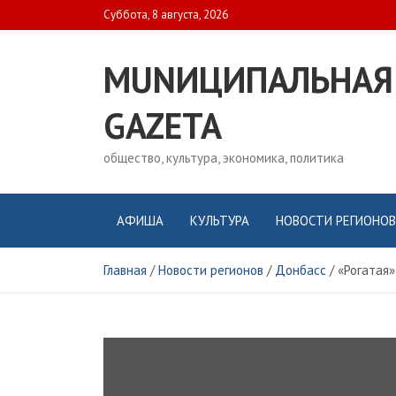
Skip
Суббота, 8 августа, 2026
to
content
MUNИЦИПАЛЬНАЯ
GAZЕТА
общество, культура, экономика, политика
АФИША
КУЛЬТУРА
НОВОСТИ РЕГИОНОВ
Главная
Новости регионов
Донбасс
«Рогатая»