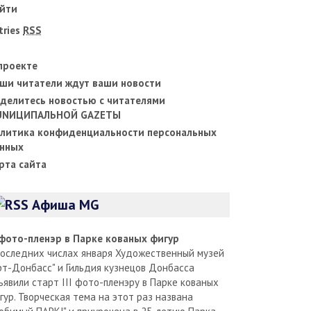
йти
tries
RSS
проекте
ши читатели ждут ваши новости
делитесь новостью с читателями
UNИЦИПАЛЬНОЙ GAZЕТЫ
литика конфиденциальности персональных
нных
рта сайта
Афиша MG
I фото-пленэр в Парке кованых фигур
последних числах января Художественный музей
рт-Донбасс" и Гильдия кузнецов Донбасса
ъявили старт III фото-пленэру в Парке кованых
гур. Творческая тема на этот раз названа