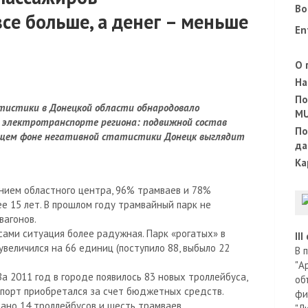
Во
се больше, а денег – меньше
En
О 
На
По
тистики в Донецкой области обнародовало
M
м электротранспорте региона: подвижной состав
По
общем фоне негативной статистики Донецк выглядит
да
Ка
ением областного центра, 96% трамваев и 78%
е 15 лет. В прошлом году трамвайный парк не
вагонов.
усами ситуация более радужная. Парк «рогатых» в
II
увеличился на 66 единиц (поступило 88, выбыло 22
В 
"А
а 2011 год в городе появилось 83 новых троллейбуса,
об
нспорт приобретался за счет бюджетных средств.
фи
ано 14 троллейбусов и шесть трамваев.