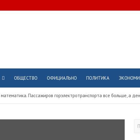
ОБЩЕСТВО
ОФИЦИАЛЬНО
ПОЛИТИКА
ЭКОНОМИ
 математика. Пассажиров горэлектротранспорта все больше, а де
П
о
и