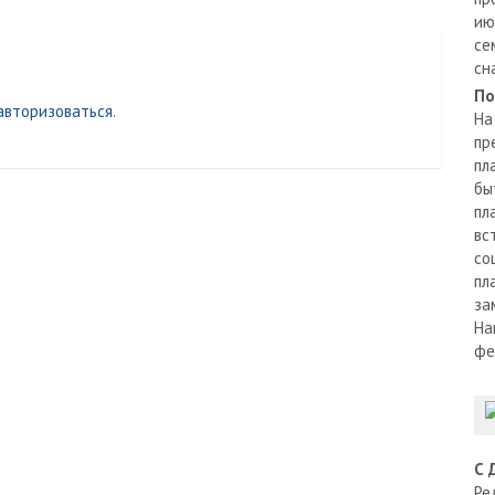
ию
се
сн
По
авторизоваться
.
На
пр
пл
бы
пл
вс
со
пл
за
На
фе
С 
Ре