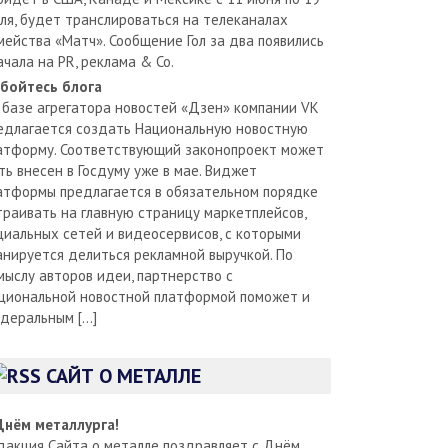
ля, будет транслироваться на телеканалах
мейства «Матч». Сообщение Гол за два появились
ачала на PR, реклама & Co.
бойтесь блога
 базе агрегатора новостей «Дзен» компании VK
едлагается создать Национальную новостную
атформу. Соответствующий законопроект может
ть внесен в Госдуму уже в мае. Виджет
атформы предлагается в обязательном порядке
траивать на главную страницу маркетплейсов,
циальных сетей и видеосервисов, с которыми
анируется делиться рекламной выручкой. По
мыслу авторов идеи, партнерство с
циональной новостной платформой поможет и
деральным […]
САЙТ О МЕТАЛЛЕ
Днём металлурга!
дакция Сайта о металле поздравляет с Днём