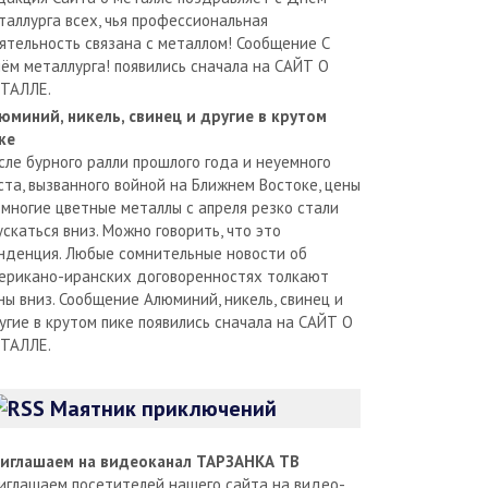
таллурга всех, чья профессиональная
ятельность связана с металлом! Сообщение С
ём металлурга! появились сначала на САЙТ О
ТАЛЛЕ.
юминий, никель, свинец и другие в крутом
ке
сле бурного ралли прошлого года и неуемного
ста, вызванного войной на Ближнем Востоке, цены
 многие цветные металлы с апреля резко стали
ускаться вниз. Можно говорить, что это
нденция. Любые сомнительные новости об
ерикано-иранских договоренностях толкают
ны вниз. Сообщение Алюминий, никель, свинец и
угие в крутом пике появились сначала на САЙТ О
ТАЛЛЕ.
Маятник приключений
иглашаем на видеоканал ТАРЗАНКА ТВ
иглашаем посетителей нашего сайта на видео-