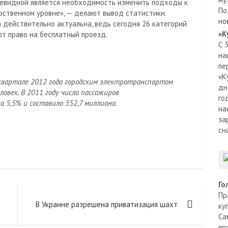
Очевидной является необходимость изменить подходы к
По
рственном уровне», — делают вывод статистики.
но
 действительно актуальна, ведь сегодня 26 категорий
«К
ют право на бесплатный проезд.
С 
на
пе
«К
квартале 2012 года городским электротранспортом
дн
ловек. В 2011 году число пассажиров
го
 5,5% и составило 352,7 миллиона.
на
за
сн
Го
Пр
В Украине разрешена приватизация шахт
ку
Са
пр