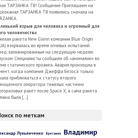
нал ТАРЗАНКА ТВ! Сообщение Приглашаем на
деоканал ТАРЗАНКА ТВ появились сначала на
RZANKA.
ленький взрыв для человека и огромный для
его человечества
желая ракета New Glenn компании Blue Origin
ША) взорвалась во время огневых испытаний
ред запланированным на следующую неделю
пуском. Специалисты сообщили об «аномалии» во
емя статического прожига. Авария произошла в
мент, когда компания Джеффа Безоса только
чала приближаться к статусу второго
лноценного оператора тяжелых частично
огоразовых ракет после Space X, а сама ракета
лжна была […]
Поиск по меткам
Владимир
ександр Лукьянченко
Британия