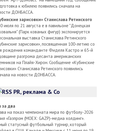
дготовка к юбилею появились сначала на
вости ДОНБАССА.
убинские зарисовки» Станислава Ретинского
30 июля по 21 августа е в павильоне "Донецкая
ковальня" (Парк кованых фигур) экспонируется
рсональная выставка Станислава Ретинского
убинские зарисовки», посвященная 100-летию со
я рождения команданте Фиделя Кастро и 65-й
довщине разгрома десанта американских
емников на Плайя-Хирон. Сообщение «Кубинские
рисовки» Станислава Ретинского появились
ачала на новости ДОНБАССА.
PR, реклама & Co
л за два
ава на показ чемпионата мира по футболу-2026
пил «Газпром (MOEX: GAZP)-медиа холдинг».
мый статусный футбольный турнир, который
ойдет в США, Канаде и Мексике с 11 июня по 19