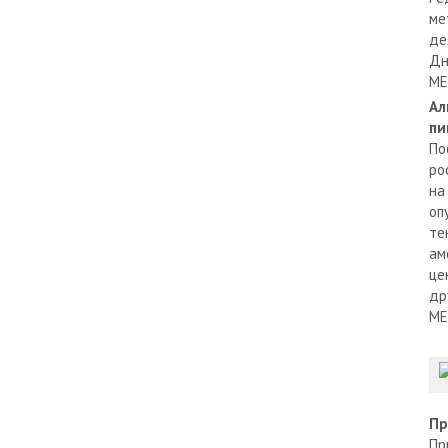
ме
де
Дн
МЕ
Ал
пи
По
ро
на
оп
те
ам
це
др
МЕ
Пр
Пр