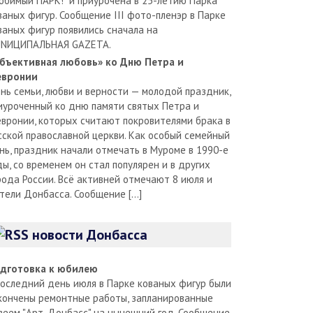
юбимый ПАРК!" и приурочена в 25-летию Парка
ваных фигур. Сообщение III фото-пленэр в Парке
ваных фигур появились сначала на
NИЦИПАЛЬНАЯ GAZЕТА.
бъективная любовь» ко Дню Петра и
вронии
нь семьи, любви и верности — молодой праздник,
иуроченный ко дню памяти святых Петра и
вронии, которых считают покровителями брака в
сской православной церкви. Как особый семейный
нь, праздник начали отмечать в Муроме в 1990-е
ды, со временем он стал популярен и в других
рода России. Всё активней отмечают 8 июля и
тели Донбасса. Сообщение […]
новости Донбасса
дготовка к юбилею
последний день июля в Парке кованых фигур были
кончены ремонтные работы, запланированные
зеем "Арт-Донбасс" на нынешний год. Сообщение