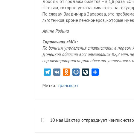
доходы от продажи билетов – в 1,8 раза. «
льготам, которые устанавливаются на госуда
По словам Владимира Захарова, это проблема
льготников, кроме пенсионеров, которые име
Арина Родина
Справочная «МГ»:
По данным управления статистики, в первом 
Донецкой области воспользовались 82,2 млн. че
горэлектротранспорта области увеличилось на
T
V
O
M
L
О
e
K
d
a
i
т
Метки:
транспорт
l
n
i
v
п
e
o
l
e
р
g
k
.
J
а
r
l
R
o
в
Навигация
a
a
u
u
и
10 мая Шахтер отпразднует чемпионство
m
s
r
т
по
s
n
ь