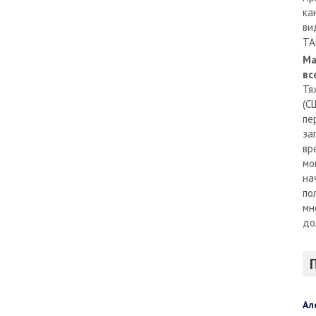
ка
ви
TA
Ма
вс
Тя
(С
пе
за
вр
мо
на
по
мн
до
Ал