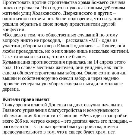
Протестовать против строительства храма Божьего сначала
никто не решался. Что подтолкнуло к активным действиям
жителей улиц Ходаковского, Дзержинского и других –
однозначного ответа нет. Были подозрения, что ситуацию
решили обратить в свою пользу представители другой
конфессии.
«Все дело в том, что общественных слушаний по этому
вопросу никто не проводил, – рассказала «МГ» одна из
участниц обороны сквера Юлия Подкопаева. – Точнее, они
якобы проводились, но о них знало лишь несколько жителей.
Так что можно сказать, что их не было».
Кульминация противостояния пришлась на 14 апреля этого
года. По словам местных жителей, они увидели, как часть
сквера обносят строительным забором. Около сотни дончан
вышли и собственноручно снесли забор, а через неделю
провели генеральную уборку сквера и высадили молодые
деревца.
Жители право имеют
Точку зрения властей Донецка на днях озвучил начальник
Главного управления благоустройства и коммунального
обслуживания Константин Савинов. «Речь идет о застройке
всего 286 кв. метров сквера – это десятая часть его площади, –
рассказал он. – С точки зрения благоустройства, ничего
предосудительного в том, что в сквере будет храм, нет.