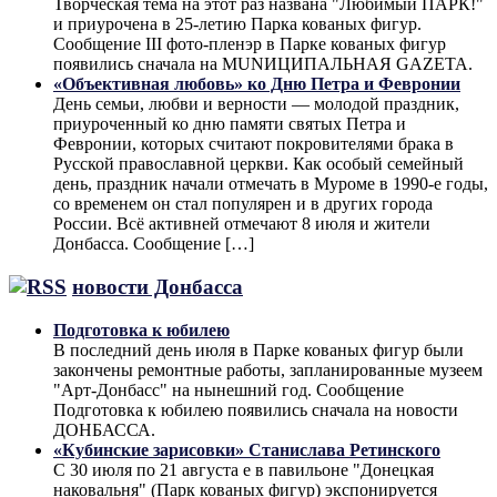
Творческая тема на этот раз названа "Любимый ПАРК!"
и приурочена в 25-летию Парка кованых фигур.
Сообщение III фото-пленэр в Парке кованых фигур
появились сначала на MUNИЦИПАЛЬНАЯ GAZЕТА.
«Объективная любовь» ко Дню Петра и Февронии
День семьи, любви и верности — молодой праздник,
приуроченный ко дню памяти святых Петра и
Февронии, которых считают покровителями брака в
Русской православной церкви. Как особый семейный
день, праздник начали отмечать в Муроме в 1990-е годы,
со временем он стал популярен и в других города
России. Всё активней отмечают 8 июля и жители
Донбасса. Сообщение […]
новости Донбасса
Подготовка к юбилею
В последний день июля в Парке кованых фигур были
закончены ремонтные работы, запланированные музеем
"Арт-Донбасс" на нынешний год. Сообщение
Подготовка к юбилею появились сначала на новости
ДОНБАССА.
«Кубинские зарисовки» Станислава Ретинского
С 30 июля по 21 августа е в павильоне "Донецкая
наковальня" (Парк кованых фигур) экспонируется