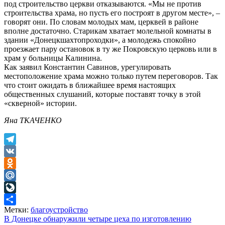
под строительство церкви отказываются. «Мы не против
строительства храма, но пусть его построят в другом месте», –
говорят они. По словам молодых мам, церквей в районе
вполне достаточно. Старикам хватает молельной комнаты в
здании «Донецкшахтопроходки», а молодежь спокойно
проезжает пару остановок в ту же Покровскую церковь или в
храм у больницы Калинина.
Как заявил Константин Савинов, урегулировать
местоположение храма можно только путем переговоров. Так
что стоит ожидать в ближайшее время настоящих
общественных слушаний, которые поставят точку в этой
«скверной» истории.
Яна ТКАЧЕНКО
Telegram
VK
Odnoklassniki
Mail.Ru
LiveJournal
Метки:
благоустройство
Отправить
Навигация
В Донецке обнаружили четыре цеха по изготовлению