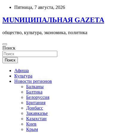
Skip
Пятница, 7 августа, 2026
to
content
MUNИЦИПАЛЬНАЯ GAZЕТА
общество, культура, экономика, политика
Поиск
Поиск
Афиша
Культура
Новости регионов
Балканы
Балтика
Белоруссия
Британия
Донбасс
Закавказье
Казахстан
Киев
Крым