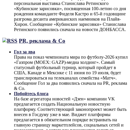
персональная выставка Станислава Ретинского
«Кубинские зарисовки», посвященная 100-летию со дня
рождения команданте Фиделя Кастро и 65-й годовщине
разгрома десанта американских наемников на Плайя-
Хирон. Сообщение «Кубинские зарисовки» Станислава
Ретинского появились сначала на новости ДОНБАССА.
PR, реклама & Co
Гол за два
Права на показ чемпионата мира по футболу-2026 купил
«Газпром (MOEX: GAZP)-медиа холдинг». Самый
статусный футбольный турнир, который пройдет в
США, Канаде и Мексике с 11 июня по 19 июля, будет
транслироваться на телеканалах семейства «Матч».
Сообщение Гол за два появились сначала на PR, реклама
& Co.
Побойтесь блога
На базе агрегатора новостей «Дзен» компании VK
предлагается создать Национальную новостную
платформу. Соответствующий законопроект может быть
внесен в Госдуму уже в мае. Виджет платформы
предлагается в обязательном порядке встраивать на
главную страницу маркетплейсов, социальных сетей и