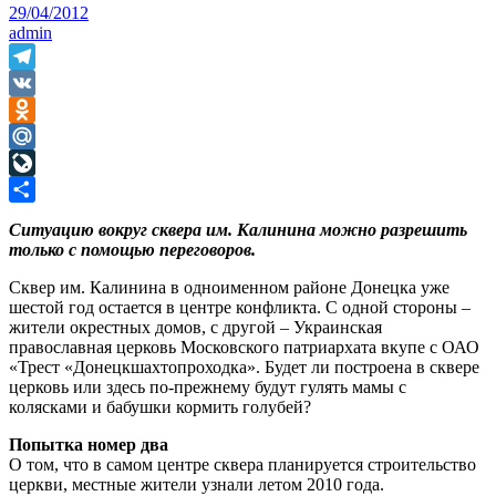
29/04/2012
admin
Telegram
VK
Odnoklassniki
Mail.Ru
LiveJournal
Отправить
Ситуацию вокруг сквера им. Калинина можно разрешить
только с помощью переговоров.
Сквер им. Калинина в одноименном районе Донецка уже
шестой год остается в центре конфликта. С одной стороны –
жители окрестных домов, с другой – Украинская
православная церковь Московского патриархата вкупе с ОАО
«Трест «Донецкшахтопроходка». Будет ли построена в сквере
церковь или здесь по-прежнему будут гулять мамы с
колясками и бабушки кормить голубей?
Попытка номер два
О том, что в самом центре сквера планируется строительство
церкви, местные жители узнали летом 2010 года.