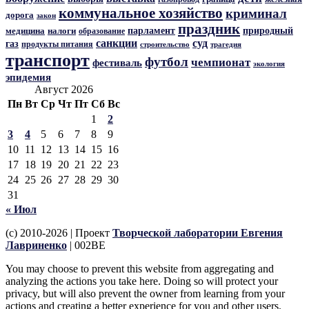
коммунальное хозяйство
криминал
дорога
закон
праздник
парламент
природный
медицина
налоги
образование
санкции
суд
газ
продукты питания
трагедия
строительство
транспорт
футбол
чемпионат
фестиваль
экология
эпидемия
Август 2026
Пн
Вт
Ср
Чт
Пт
Сб
Вс
1
2
3
4
5
6
7
8
9
10
11
12
13
14
15
16
17
18
19
20
21
22
23
24
25
26
27
28
29
30
31
« Июл
(c) 2010-2026 | Проект
Творческой лаборатории Евгения
Лавриненко
| 002BE
You may choose to prevent this website from aggregating and
analyzing the actions you take here. Doing so will protect your
privacy, but will also prevent the owner from learning from your
actions and creating a better experience for you and other users.