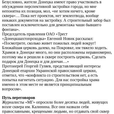
Безусловно, жители Донецка имеют право участвовать в
обсуждении перспективной застройки города, но мне
непонятна их позиция, мол, «не хотим ничего, кроме
сквера»… Пока нет проектов, нет землеотвода, вообще
никаких документов на застройку. А строительный забор был
поставлен исключительно для демонтажа чаши бывшего
фонтана».
Председатель правления ОАО «Трест
«Донецкшахтопроходка» Евгений Новик рассказал:
«Посмотрите, сколько живет пожилых людей вокруг!
Ближайшая церковь далеко, на Покровке, им тяжело ходить.
Храмов в Донецке много, но они расположены неравномерно,
поэтому мы и решили в сквере построить церковь. Сделать
подарок для Донецка и для дончан…»
Протоиерей Георгий Гуляев, представляющий интересы
Донецкой епархии Украинской православной церкви,
отметил, что «конфликта со строительством нет, а есть
попытка нагнетать ситуацию. Для нас постройка храма
именно в этом месте не является принципиальным
вопросом».
Путь переговоров
Журналисты «МГ» опросили более десятка людей, живущих
возле сквера им. Калинина. Все они назвали себя
православными, крещеными людьми, но отдавать свой сквер