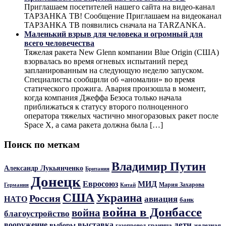
Приглашаем посетителей нашего сайта на видео-канал
ТАРЗАНКА ТВ! Сообщение Приглашаем на видеоканал
ТАРЗАНКА ТВ появились сначала на TARZANKA.
Маленький взрыв для человека и огромный для
всего человечества
Тяжелая ракета New Glenn компании Blue Origin (США)
взорвалась во время огневых испытаний перед
запланированным на следующую неделю запуском.
Специалисты сообщили об «аномалии» во время
статического прожига. Авария произошла в момент,
когда компания Джеффа Безоса только начала
приближаться к статусу второго полноценного
оператора тяжелых частично многоразовых ракет после
Space X, а сама ракета должна была […]
Поиск по меткам
Владимир Путин
Александр Лукьянченко
Британия
Донецк
Евросоюз
МИД
Мария Захарова
Германия
Китай
США
Украина
Россия
авиация
НАТО
банк
война в Донбассе
война
благоустройство
дети
вооружение
выставка
выборы
граница
железная
газопровод