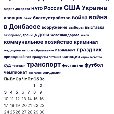
США
Украина
Россия
НАТО
Мария Захарова
война
война
авиация
благоустройство
банк
в Донбассе
вооружение
выставка
выборы
дети
граница
железная дорога
газопровод
закон
коммунальное хозяйство
криминал
праздник
парламент
медицина
налоги
образование
санкции
природный газ
продукты питания
строительство
транспорт
футбол
суд
фестиваль
трагедия
чемпионат
эпидемия
экология
Пн
Вт
Ср
Чт
Пт
Сб
Вс
1
2
3
4
5
6
7
8
9
10
11
12
13
14
15
16
17
18
19
20
21
22
23
24
25
26
27
28
29
30