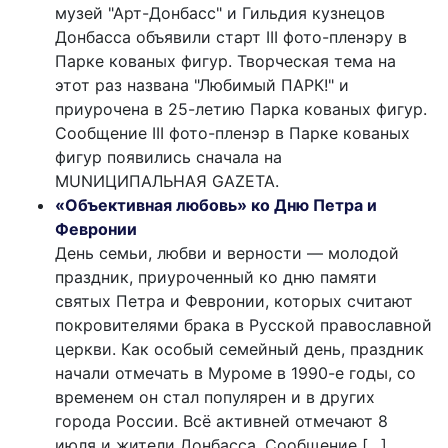
музей "Арт-Донбасс" и Гильдия кузнецов
Донбасса объявили старт III фото-пленэру в
Парке кованых фигур. Творческая тема на
этот раз названа "Любимый ПАРК!" и
приурочена в 25-летию Парка кованых фигур.
Сообщение III фото-пленэр в Парке кованых
фигур появились сначала на
MUNИЦИПАЛЬНАЯ GAZЕТА.
«Объективная любовь» ко Дню Петра и
Февронии
День семьи, любви и верности — молодой
праздник, приуроченный ко дню памяти
святых Петра и Февронии, которых считают
покровителями брака в Русской православной
церкви. Как особый семейный день, праздник
начали отмечать в Муроме в 1990-е годы, со
временем он стал популярен и в других
города России. Всё активней отмечают 8
июля и жители Донбасса. Сообщение […]