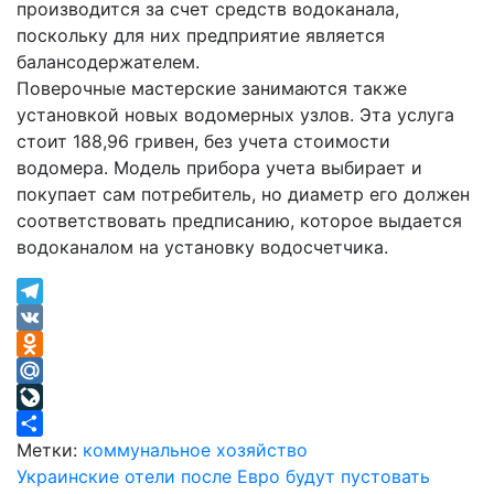
производится за счет средств водоканала,
поскольку для них предприятие является
балансодержателем.
Поверочные мастерские занимаются также
установкой новых водомерных узлов. Эта услуга
стоит 188,96 гривен, без учета стоимости
водомера. Модель прибора учета выбирает и
покупает сам потребитель, но диаметр его должен
соответствовать предписанию, которое выдается
водоканалом на установку водосчетчика.
Telegram
VK
Odnoklassniki
Mail.Ru
LiveJournal
Отправить
Метки:
коммунальное хозяйство
Навигация
Украинские отели после Евро будут пустовать