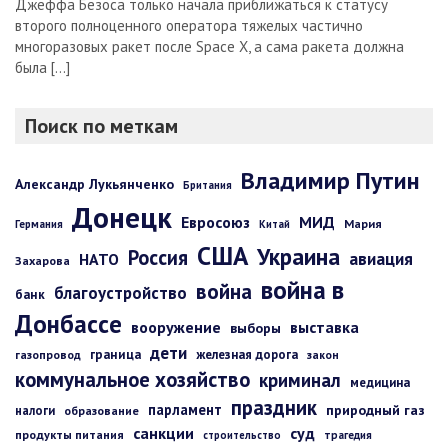
Джеффа Безоса только начала приближаться к статусу
второго полноценного оператора тяжелых частично
многоразовых ракет после Space X, а сама ракета должна
была […]
Поиск по меткам
Владимир Путин
Александр Лукьянченко
Британия
Донецк
Евросоюз
МИД
Мария
Германия
Китай
США
Украина
Россия
авиация
НАТО
Захарова
война в
война
благоустройство
банк
Донбассе
вооружение
выставка
выборы
дети
граница
железная дорога
газопровод
закон
коммунальное хозяйство
криминал
медицина
праздник
парламент
природный газ
налоги
образование
санкции
суд
продукты питания
строительство
трагедия