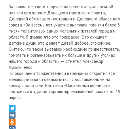
s
u
o
а
Выставка детского творчества проходит уже восьмой
s
u
в
раз при поддержке Донецкого городского совета,
n
r
и
Донецкой облгосадминистрации и Донецкого областного
i
n
т
совета. «За восемь лет участие выставке приняли более 3
k
a
ь
тысяч талантливых самых маленьких жителей города и
i
l
области. Я думаю, что это прекрасно! Это очищает
детские души, это делает детей добрее, спокойнее.
Считаю, что такие выставки необходимо приветствовать,
помогать и организовывать их больше в других уголках
нашего города и области», — отметил Александр
Лукьянченко.
По окончании торжественной церемонии открытия все
желающие смогли ознакомиться с выставленными на
конкурс работами. Выставка «Пасхальный вернисаж»
продлится в здании торгово-промышленной палаты до 19
апреля.
T
e
V
l
K
O