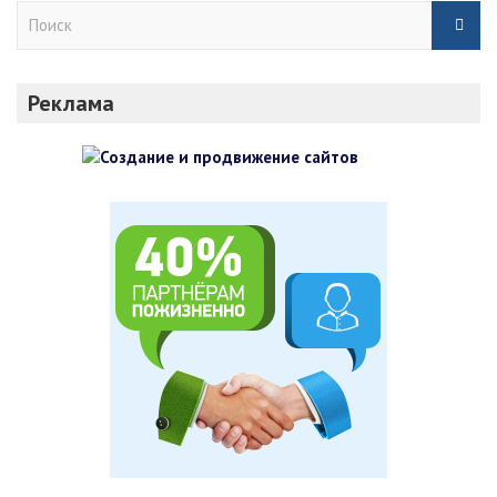
П
о
и
с
Реклама
к