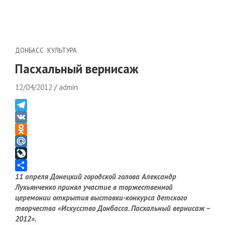
ДОНБАСС
КУЛЬТУРА
Пасхальный вернисаж
12/04/2012
admin
T
e
V
l
K
O
e
d
M
g
n
a
L
11 апреля Донецкий городской голова Александр
r
o
i
i
О
Лукьянченко принял участие в торжественной
a
k
l
v
т
церемонии открытия выставки-конкурса детского
m
l
.
e
п
творчества «Искусство Донбасса. Пасхальный вернисаж –
a
R
J
р
2012».