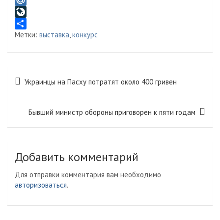
e
d
M
g
n
a
L
Метки:
выставка
,
конкурс
r
o
i
i
О
a
k
l
v
т
m
l
.
e
п
a
R
J
р
Навигация
Украинцы на Пасху потратят около 400 гривен
s
u
o
а
по
s
u
в
записям
n
r
и
Бывший министр обороны приговорен к пяти годам
i
n
т
k
a
ь
i
l
Добавить комментарий
Для отправки комментария вам необходимо
авторизоваться
.