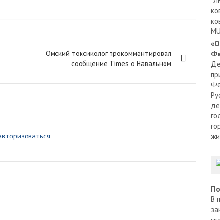
"Л
ко
ко
MU
«О
Омский токсиколог прокомментировал
Фе
сообщение Times о Навальном
Де
пр
Фе
Ру
де
го
го
авторизоваться
.
жи
По
В 
за
му