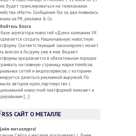
ля, будет транслироваться на телеканалах
мейства «Матч». Сообщение Гол за два появились
ачала на PR, реклама & Co.
бойтесь блога
 базе агрегатора новостей «Дзен» компании VK
едлагается создать Национальную новостную
атформу. Соответствующий законопроект может
ть внесен в Госдуму уже в мае. Виджет
атформы предлагается в обязательном порядке
траивать на главную страницу маркетплейсов,
циальных сетей и видеосервисов, с которыми
анируется делиться рекламной выручкой. По
мыслу авторов идеи, партнерство с
циональной новостной платформой поможет и
деральным […]
САЙТ О МЕТАЛЛЕ
Днём металлурга!
дакция Сайта о металле поздравляет с Днём