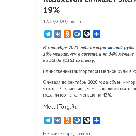
19%
12/12/2020
admin
T
V
O
M
L
О
e
K
d
a
i
т
В сентябре 2020 года импорт
медной
руды 
l
n
i
v
п
19% меньше, чем в августе, и на 54% меньше,
e
o
l
e
р
на 3% до $1163 за тонну.
g
k
.
J
а
r
l
R
o
в
Единственным экспортером медной руды в Ро
a
a
u
u
и
С января по сентябрь 2020 года объем импор
m
s
r
т
что на 29% меньше, чем в аналогичном пер
s
n
ь
года импорт стал меньше на 43%.
n
a
MetalTorg.Ru
i
l
k
T
V
O
M
L
О
i
e
K
d
a
i
т
Метки:
импорт
,
экспорт
l
n
i
v
п