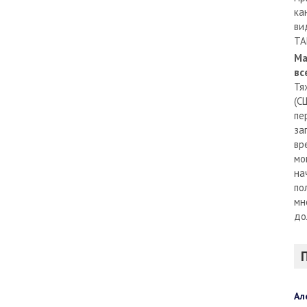
ка
ви
TA
Ма
вс
Тя
(С
пе
за
вр
мо
на
по
мн
до
Ал