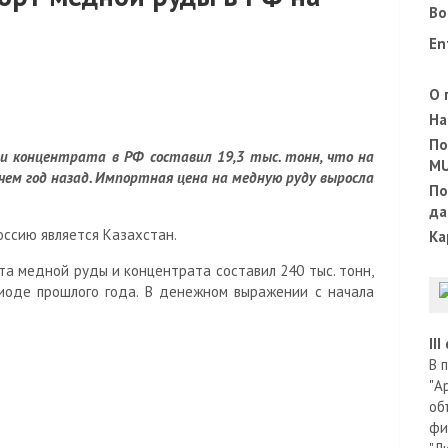
Во
En
О 
На
По
и концентрата в РФ составил 19,3 тыс. тонн, что на
M
 чем год назад. Импортная цена на медную руду выросла
По
да
ссию является Казахстан.
Ка
та медной руды и концентрата составил 240 тыс. тонн,
иоде прошлого года. В денежном выражении с начала
II
В 
"А
об
фи