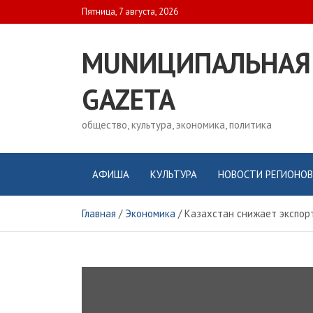
Skip
Пятница, 7 августа, 2026
to
content
MUNИЦИПАЛЬНАЯ
GAZЕТА
общество, культура, экономика, политика
АФИША
КУЛЬТУРА
НОВОСТИ РЕГИОНОВ
Главная
Экономика
Казахстан снижает экспор