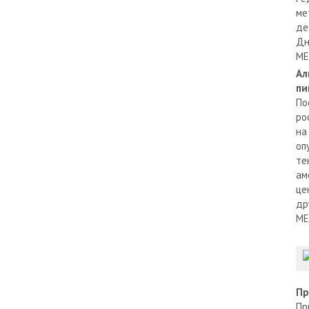
ме
де
Дн
МЕ
Ал
пи
По
ро
на
оп
те
ам
це
др
МЕ
Пр
Пр