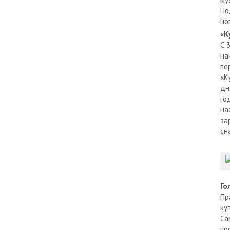
По
но
«К
С 
на
пе
«К
дн
го
на
за
сн
Го
Пр
ку
Са
пр