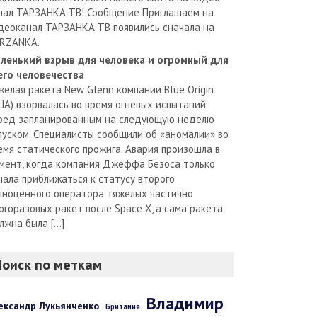
нал ТАРЗАНКА ТВ! Сообщение Приглашаем на
деоканал ТАРЗАНКА ТВ появились сначала на
RZANKA.
ленький взрыв для человека и огромный для
его человечества
желая ракета New Glenn компании Blue Origin
ША) взорвалась во время огневых испытаний
ред запланированным на следующую неделю
пуском. Специалисты сообщили об «аномалии» во
емя статического прожига. Авария произошла в
мент, когда компания Джеффа Безоса только
чала приближаться к статусу второго
лноценного оператора тяжелых частично
огоразовых ракет после Space X, а сама ракета
лжна была […]
Поиск по меткам
Владимир
ександр Лукьянченко
Британия