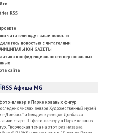
йти
tries
RSS
проекте
ши читатели ждут ваши новости
делитесь новостью с читателями
UNИЦИПАЛЬНОЙ GAZЕТЫ
литика конфиденциальности персональных
нных
рта сайта
Афиша MG
I фото-пленэр в Парке кованых фигур
последних числах января Художественный музей
рт-Донбасс" и Гильдия кузнецов Донбасса
ъявили старт III фото-пленэру в Парке кованых
гур. Творческая тема на этот раз названа