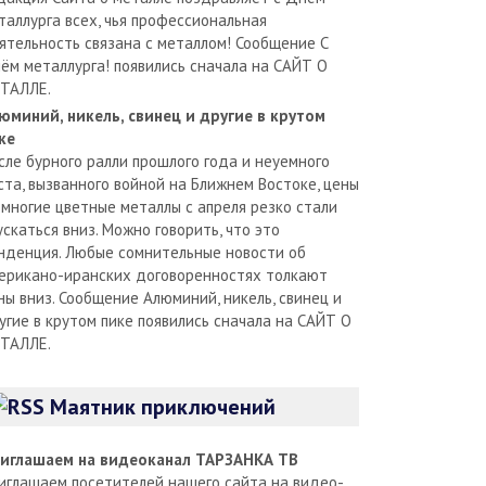
таллурга всех, чья профессиональная
ятельность связана с металлом! Сообщение С
ём металлурга! появились сначала на САЙТ О
ТАЛЛЕ.
юминий, никель, свинец и другие в крутом
ке
сле бурного ралли прошлого года и неуемного
ста, вызванного войной на Ближнем Востоке, цены
 многие цветные металлы с апреля резко стали
ускаться вниз. Можно говорить, что это
нденция. Любые сомнительные новости об
ерикано-иранских договоренностях толкают
ны вниз. Сообщение Алюминий, никель, свинец и
угие в крутом пике появились сначала на САЙТ О
ТАЛЛЕ.
Маятник приключений
иглашаем на видеоканал ТАРЗАНКА ТВ
иглашаем посетителей нашего сайта на видео-