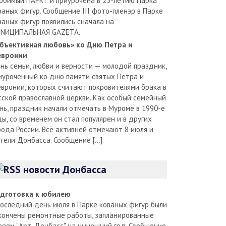
юбимый ПАРК!" и приурочена в 25-летию Парка
ваных фигур. Сообщение III фото-пленэр в Парке
ваных фигур появились сначала на
NИЦИПАЛЬНАЯ GAZЕТА.
бъективная любовь» ко Дню Петра и
вронии
нь семьи, любви и верности — молодой праздник,
иуроченный ко дню памяти святых Петра и
вронии, которых считают покровителями брака в
сской православной церкви. Как особый семейный
нь, праздник начали отмечать в Муроме в 1990-е
ды, со временем он стал популярен и в других
рода России. Всё активней отмечают 8 июля и
тели Донбасса. Сообщение […]
новости Донбасса
дготовка к юбилею
последний день июля в Парке кованых фигур были
кончены ремонтные работы, запланированные
зеем "Арт-Донбасс" на нынешний год. Сообщение