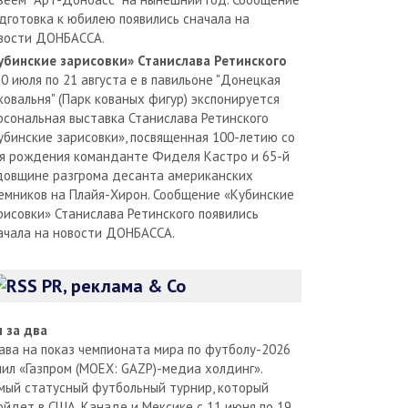
дготовка к юбилею появились сначала на
вости ДОНБАССА.
убинские зарисовки» Станислава Ретинского
30 июля по 21 августа е в павильоне "Донецкая
ковальня" (Парк кованых фигур) экспонируется
рсональная выставка Станислава Ретинского
убинские зарисовки», посвященная 100-летию со
я рождения команданте Фиделя Кастро и 65-й
довщине разгрома десанта американских
емников на Плайя-Хирон. Сообщение «Кубинские
рисовки» Станислава Ретинского появились
ачала на новости ДОНБАССА.
PR, реклама & Co
л за два
ава на показ чемпионата мира по футболу-2026
пил «Газпром (MOEX: GAZP)-медиа холдинг».
мый статусный футбольный турнир, который
ойдет в США, Канаде и Мексике с 11 июня по 19