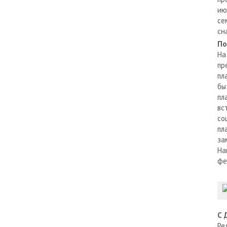
ию
се
сн
По
На
пр
пл
бы
пл
вс
со
пл
за
На
фе
С 
Ре