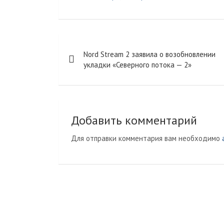
e
o
l
e
р
g
k
.
J
а
r
l
R
o
в
Навигация
a
a
u
u
и
Nord Stream 2 заявила о возобновлении
m
s
r
т
по
укладки «Северного потока — 2»
s
n
ь
записям
n
a
i
l
k
Добавить комментарий
i
Для отправки комментария вам необходимо