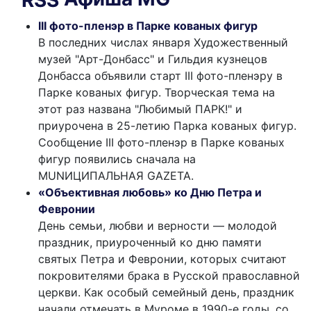
III фото-пленэр в Парке кованых фигур
В последних числах января Художественный
музей "Арт-Донбасс" и Гильдия кузнецов
Донбасса объявили старт III фото-пленэру в
Парке кованых фигур. Творческая тема на
этот раз названа "Любимый ПАРК!" и
приурочена в 25-летию Парка кованых фигур.
Сообщение III фото-пленэр в Парке кованых
фигур появились сначала на
MUNИЦИПАЛЬНАЯ GAZЕТА.
«Объективная любовь» ко Дню Петра и
Февронии
День семьи, любви и верности — молодой
праздник, приуроченный ко дню памяти
святых Петра и Февронии, которых считают
покровителями брака в Русской православной
церкви. Как особый семейный день, праздник
начали отмечать в Муроме в 1990-е годы, со