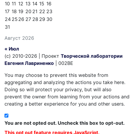
10
11
12
13
14
15
16
17
18
19
20
21
22
23
24
25
26
27
28
29
30
31
Август 2026
« Июл
(c) 2010-2026 | Проект
Творческой лаборатории
Евгения Лавриненко
| 002BE
You may choose to prevent this website from
aggregating and analyzing the actions you take here.
Doing so will protect your privacy, but will also
prevent the owner from learning from your actions and
creating a better experience for you and other users.
You are not opted out. Uncheck this box to opt-out.
This opt out feature requires JavaScript.