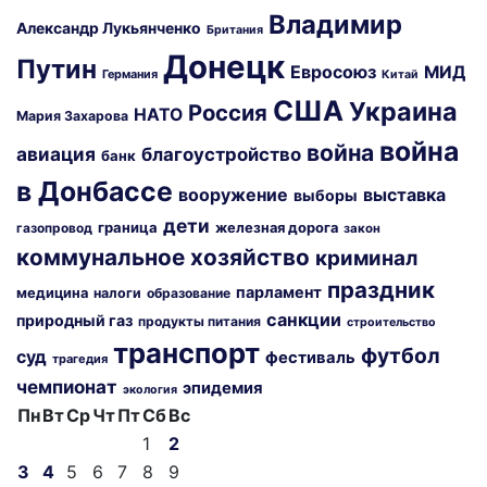
Владимир
Александр Лукьянченко
Британия
Донецк
Путин
Евросоюз
МИД
Германия
Китай
США
Украина
Россия
НАТО
Мария Захарова
война
война
авиация
благоустройство
банк
в Донбассе
вооружение
выставка
выборы
дети
граница
железная дорога
газопровод
закон
коммунальное хозяйство
криминал
праздник
парламент
медицина
налоги
образование
санкции
природный газ
продукты питания
строительство
транспорт
футбол
суд
фестиваль
трагедия
чемпионат
эпидемия
экология
Пн
Вт
Ср
Чт
Пт
Сб
Вс
1
2
3
4
5
6
7
8
9