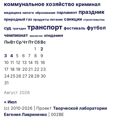
коммунальное хозяйство
криминал
праздник
парламент
медицина
налоги
образование
санкции
природный газ
продукты питания
строительство
транспорт
футбол
суд
фестиваль
трагедия
чемпионат
эпидемия
экология
Пн
Вт
Ср
Чт
Пт
Сб
Вс
1
2
3
4
5
6
7
8
9
10
11
12
13
14
15
16
17
18
19
20
21
22
23
24
25
26
27
28
29
30
31
Август 2026
« Июл
(c) 2010-2026 | Проект
Творческой лаборатории
Евгения Лавриненко
| 002BE