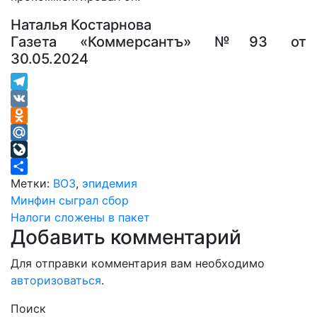
Наталья Костарнова
Газета «Коммерсантъ» №93 от
30.05.2024
Telegram
VK
Odnoklassniki
Mail.Ru
LiveJournal
Отправить
Метки:
ВОЗ
,
эпидемия
Навигация
Минфин сыграл сбор
Налоги сложены в пакет
по
Добавить комментарий
записям
Для отправки комментария вам необходимо
авторизоваться
.
Поиск