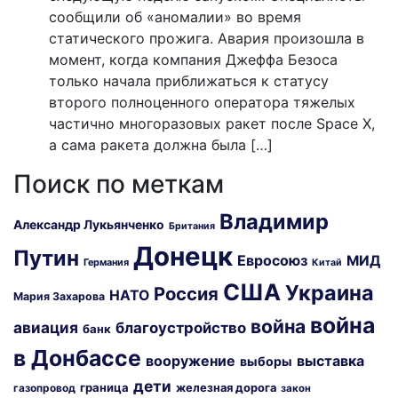
сообщили об «аномалии» во время
статического прожига. Авария произошла в
момент, когда компания Джеффа Безоса
только начала приближаться к статусу
второго полноценного оператора тяжелых
частично многоразовых ракет после Space X,
а сама ракета должна была […]
Поиск по меткам
Владимир
Александр Лукьянченко
Британия
Донецк
Путин
Евросоюз
МИД
Германия
Китай
США
Украина
Россия
НАТО
Мария Захарова
война
война
авиация
благоустройство
банк
в Донбассе
вооружение
выставка
выборы
дети
граница
железная дорога
газопровод
закон