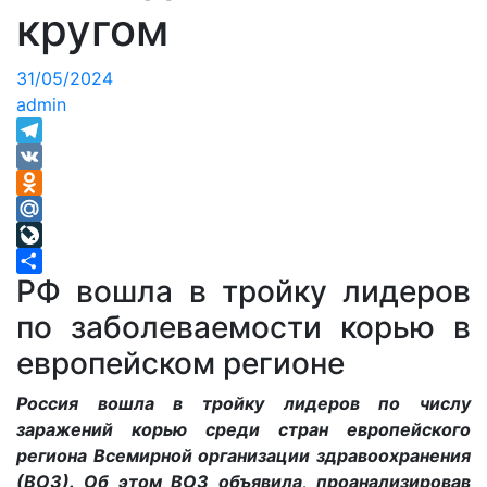
кругом
31/05/2024
admin
Telegram
VK
Odnoklassniki
Mail.Ru
LiveJournal
РФ вошла в тройку лидеров
Отправить
по заболеваемости корью в
европейском регионе
Россия вошла в тройку лидеров по числу
заражений корью среди стран европейского
региона Всемирной организации здравоохранения
(ВОЗ). Об этом ВОЗ объявила, проанализировав