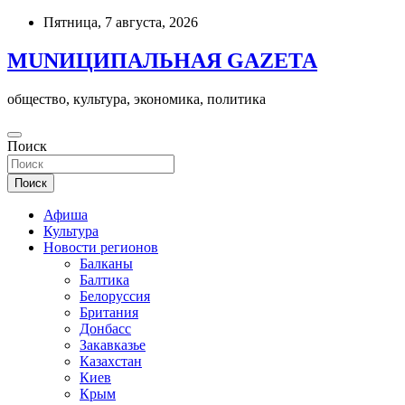
Skip
Пятница, 7 августа, 2026
to
content
MUNИЦИПАЛЬНАЯ GAZЕТА
общество, культура, экономика, политика
Поиск
Поиск
Афиша
Культура
Новости регионов
Балканы
Балтика
Белоруссия
Британия
Донбасс
Закавказье
Казахстан
Киев
Крым