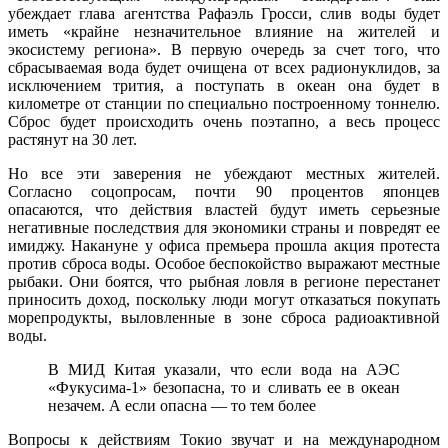
убеждает глава агентства Рафаэль Гросси, слив воды будет
иметь «крайне незначительное влияние на жителей и
экосистему региона». В первую очередь за счет того, что
сбрасываемая вода будет очищена от всех радионуклидов, за
исключением трития, а поступать в океан она будет в
километре от станции по специально построенному тоннелю.
Сброс будет происходить очень поэтапно, а весь процесс
растянут на 30 лет.
Но все эти заверения не убеждают местных жителей.
Согласно соцопросам, почти 90 процентов японцев
опасаются, что действия властей будут иметь серьезные
негативные последствия для экономики страны и повредят ее
имиджу. Накануне у офиса премьера прошла акция протеста
против сброса воды. Особое беспокойство выражают местные
рыбаки. Они боятся, что рыбная ловля в регионе перестанет
приносить доход, поскольку люди могут отказаться покупать
морепродукты, выловленные в зоне сброса радиоактивной
воды.
В МИД Китая указали, что если вода на АЭС
«Фукусима-1» безопасна, то и сливать ее в океан
незачем. А если опасна — то тем более
Вопросы к действиям Токио звучат и на международном