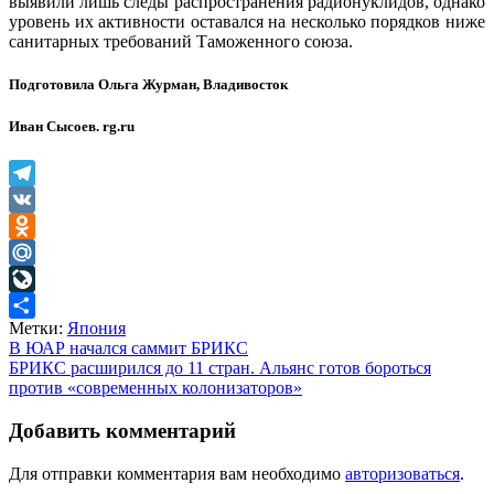
выявили лишь следы распространения радионуклидов, однако
уровень их активности оставался на несколько порядков ниже
санитарных требований Таможенного союза.
Подготовила Ольга Журман, Владивосток
Иван Сысоев. rg.ru
Telegram
VK
Odnoklassniki
Mail.Ru
LiveJournal
Метки:
Япония
Отправить
Навигация
В ЮАР начался саммит БРИКС
БРИКС расширился до 11 стран. Альянс готов бороться
по
против «современных колонизаторов»
записям
Добавить комментарий
Для отправки комментария вам необходимо
авторизоваться
.