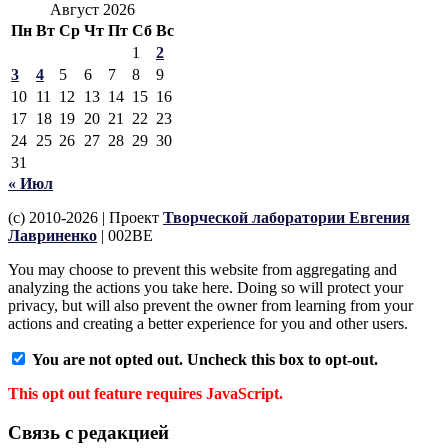
Август 2026
Пн
Вт
Ср
Чт
Пт
Сб
Вс
1
2
3
4
5
6
7
8
9
10
11
12
13
14
15
16
17
18
19
20
21
22
23
24
25
26
27
28
29
30
31
« Июл
(c) 2010-2026 | Проект
Творческой лаборатории Евгения
Лавриненко
| 002BE
You may choose to prevent this website from aggregating and
analyzing the actions you take here. Doing so will protect your
privacy, but will also prevent the owner from learning from your
actions and creating a better experience for you and other users.
You are not opted out. Uncheck this box to opt-out.
This opt out feature requires JavaScript.
Связь с редакцией