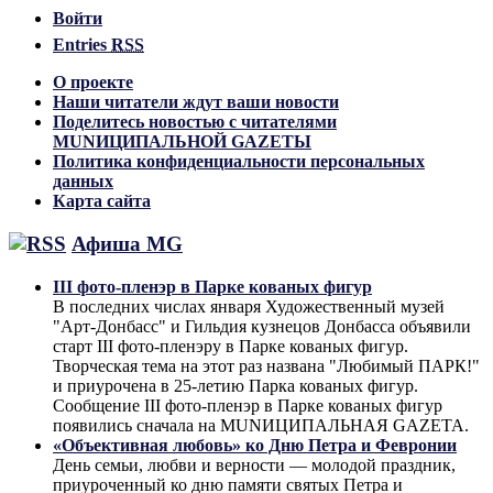
Войти
Entries
RSS
О проекте
Наши читатели ждут ваши новости
Поделитесь новостью с читателями
MUNИЦИПАЛЬНОЙ GAZЕТЫ
Политика конфиденциальности персональных
данных
Карта сайта
Афиша MG
III фото-пленэр в Парке кованых фигур
В последних числах января Художественный музей
"Арт-Донбасс" и Гильдия кузнецов Донбасса объявили
старт III фото-пленэру в Парке кованых фигур.
Творческая тема на этот раз названа "Любимый ПАРК!"
и приурочена в 25-летию Парка кованых фигур.
Сообщение III фото-пленэр в Парке кованых фигур
появились сначала на MUNИЦИПАЛЬНАЯ GAZЕТА.
«Объективная любовь» ко Дню Петра и Февронии
День семьи, любви и верности — молодой праздник,
приуроченный ко дню памяти святых Петра и