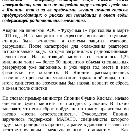
утверждают, что это не навредит окружающей среде как
в Японии, так и за ее пределами, звучит немало голосов,
предупреждающих о рисках от попадания в океан воды,
содержащей радиоактивные элементы.
Авария на японской АЭС «Фукусима-1» произошла в марте
2011 года. Из-за мощного землетрясения, вызвавшего цунами,
станция была затоплена, а системы защиты реакторов
разрушены. После катастрофы для охлаждения реакторов
использовалась вода, которая загрязнилась радиоактивными
веществами. На настоящий момент ее скопилось 1,25
миллиона тонн — более 90 процентов объема специальных
резервуаров уже заполнено, и уже через год места в нем
физически не останется. В Японии рассматривались
различные проекты по утилизации зараженной воды, но в
итоге единственно возможным был назван вариант ее сброса
в океан после очистки.
По словам премьер-министра Японии Фумио Кисиды, начало
операции будет зависеть от погодных условий. В Токио
заверяют, что если сброс пойдет не по плану, правительство
готово «нести ответственность». Руководство Японии
заручилось поддержкой МАГАТЭ, специалисты которого
будут контролировать процесс, а ранее в докладе назвали это
«соответствующим международным стандартам». Как