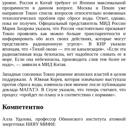
уровне. Россия и Китай требуют от Японии максимальной
прозрачности в данном вопросе. Москва и Пекин уже
направили Токио список вопросов относительно возможных
технологических проблем при сбросе воды. Ответ, однако,
пока не получен. Официальный представитель МИД России
Мария Захарова указала, что Россия «настоятельно призывает
Токио проявлять как можно больше транспарентности и
информировать обо всех своих действиях, которые могут
представлять радиационную угрозу». В КНР указали
японцам, что «Тихий океан — это не канализация». «Если эта
радиоактивная вода безопасна, нет надобности сливать ее в
море. Если она небезопасна, производить слив тем более не
надо», — заявили в МИД Китая.
Западные союзники Токио решение японских властей в целом
поддержали. А Южная Корея, которая изначально выступала
против сброса воды, изменила свое мнение после публикации
доклада МАГАТЭ. В Сеуле указали, что теперь считают, что
процесс «пройдет по плану и в соответствии с нормами».
Компетентно
Алла Удалова, профессор Обнинского института атомной
энергетики НИЯУ МИФИ: