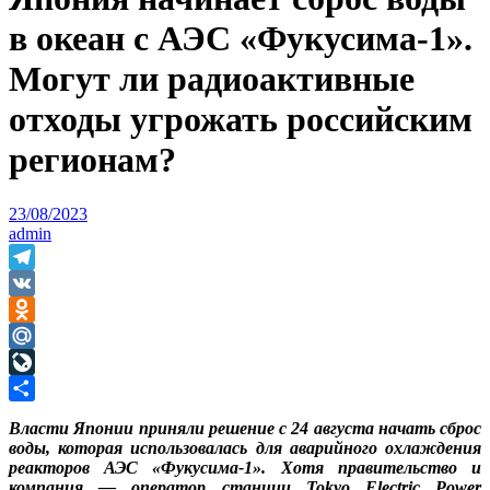
в океан с АЭС «Фукусима-1».
Могут ли радиоактивные
отходы угрожать российским
регионам?
23/08/2023
admin
Telegram
VK
Odnoklassniki
Mail.Ru
LiveJournal
Отправить
Власти Японии приняли решение с 24 августа начать сброс
воды, которая использовалась для аварийного охлаждения
реакторов АЭС «Фукусима-1». Хотя правительство и
компания — оператор станции Tokyo Electric Power