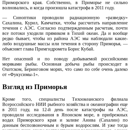
Приморского края. Собственно, в Приморье не сильно
волновались, и когда произошла катастрофа в 2011 году.
— Синоптики проводили радиационную «разведку»
Сахалина, Курил, Камчатки, чтобы рассчитать направление
течения с АЭС. Согласно подтвержденным расчетам, почти
все потоки уходили прямиком в Тихий океан. Да и вообще
редко бывает, чтобы из района АЭС мы наблюдали какие-
либо воздушные массы или течения в сторону Приморья, —
объясняет глава Примгидромета Борис Кубай.
Нет опасений и по поводу добываемой российскими
моряками рыбы. Основная добыча рыбы происходит в
Охотском, Беринговом морях, что само по себе очень далеко
от «Фукусимы-1».
Взгляд из Приморья
Кроме того, специалисты Тихоокеанского филиала
Всероссийского НИИ рыбного хозяйства и океанографии еще
в 2011 году, на 12-й день после катастрофы на АЭС,
проводили исследования в Японском море, в прибрежных
водах Приморского края и заливе Анива (Сахалин) по
донным беспозвоночным и бурым водорослям. И уже тогда